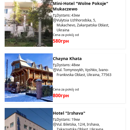
Mini-Hotel "Wolne Pokoje"
Mukaczewo
Dystans: 43км
Vulytsia Uzhhorodska, 5,
Mukachevo, Zakarpatska Oblast,
Ukraina
Cena za pokój od
580грн
Chayna Khata
Dystans: 48км
Vul. Tomynovykh, Vyshkiv, Ivano-
Frankivska Oblast, Ukraina, 77563
Cena za pokój od
800грн
Hotel "Irshava"
Dystans: 19км
Vul. Biletska, 12/4, Irshava,
Zakarpatska Oblast, Ukrayna,