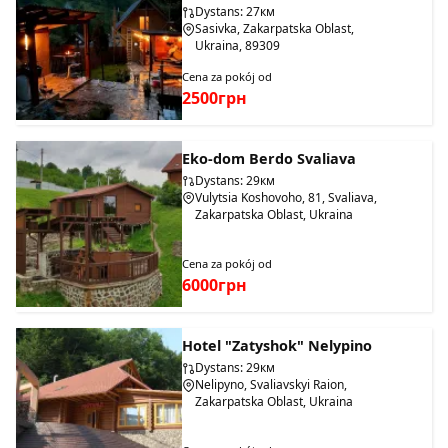
Dystans: 27км
Sasivka, Zakarpatska Oblast,
Ukraina, 89309
Cena za pokój od
2500грн
Eko-dom Berdo Svaliava
Dystans: 29км
Vulytsia Koshovoho, 81, Svaliava,
Zakarpatska Oblast, Ukraina
Cena za pokój od
6000грн
Hotel "Zatyshok" Nelypino
Dystans: 29км
Nelipyno, Svaliavskyi Raion,
Zakarpatska Oblast, Ukraina