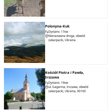
Polonyna-Kuk
Dystans: 17км
Nienazwana droga, obwód
zakarpacki, Ukraina
Kościół Piotra i Pawła,
Irszawa
Dystans: 19км
ul. Gagarina, Irszawa, obwód
zakarpacki, Ukraina, 90100