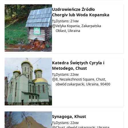
Uzdrowieńcze Źródło
Chorgiv lub Woda Kopanska
Dystans: 21км
Velyka Kopania, Zakarpatska
Oblast, Ukraina
Katedra Świętych Cyryla i
Metodego, Chust
Dystans: 22км
8, Nezalezhnosti Square, Chust,
obwód zakarpacki, Ukraina, 90400
Synagoga, Khust
Dystans: 22км
Chust, obwód zakarpacki, Ukraina,