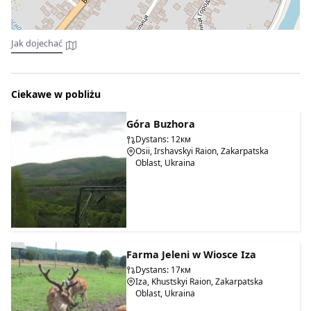
Jak dojechać
Ciekawe w pobliżu
Góra Buzhora
Dystans: 12км
Osii, Irshavskyi Raion, Zakarpatska
Oblast, Ukraina
Farma Jeleni w Wiosce Iza
Dystans: 17км
Iza, Khustskyi Raion, Zakarpatska
Oblast, Ukraina