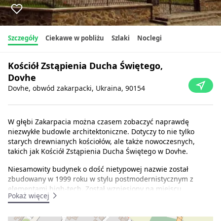
Szczegóły
Ciekawe w pobliżu
Szlaki
Noclegi
Kościół Zstąpienia Ducha Świętego,
Dovhe
Dovhe, obwód zakarpacki, Ukraina, 90154
W głębi Zakarpacia można czasem zobaczyć naprawdę
niezwykłe budowle architektoniczne. Dotyczy to nie tylko
starych drewnianych kościołów, ale także nowoczesnych,
takich jak Kościół Zstąpienia Ducha Świętego w Dovhe.
Niesamowity budynek o dość nietypowej nazwie został
zbudowany w 1999 roku w stylu postmodernistycznym z
elementami high-tech. Został wzniesiony na miejscu
Pokaż więcej
starszego budynku z lat dwudziestych XX wieku, który popadł
w ruinę w czasach sowieckich.