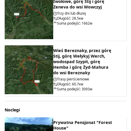
Iwołowe, górę Stij i górę
Zeneva do wsi Wowczyj
Trzy dni lub dłużej
Długość: 28.5км
Suma podejść: 1662м
Wieś Bereznaky, przez górę
Stij, górę Wełykyj Werch,
wodospad Szypit, górę
Hemba i górę Żyd-Mahura
do wsi Bereznaky
Trasy pierścieniowe
Długość: 60.7км
Suma podejść: 3093м
Noclegi
Prywatna Pensjonat "Forest
House"