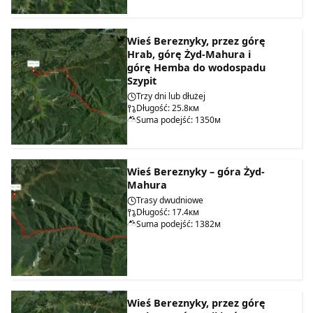
Wieś Bereznyky, przez górę
Hrab, górę Żyd-Mahura i
górę Hemba do wodospadu
Szypit
Trzy dni lub dłużej
Długość: 25.8км
Suma podejść: 1350м
Wieś Bereznyky – góra Żyd-
Mahura
Trasy dwudniowe
Długość: 17.4км
Suma podejść: 1382м
Wieś Bereznyky, przez górę