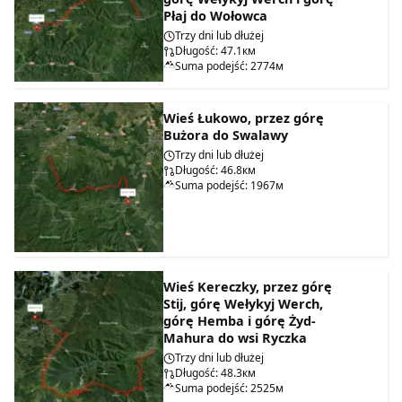
Płaj do Wołowca
Trzy dni lub dłużej
Długość: 47.1км
Suma podejść: 2774м
Wieś Łukowo, przez górę
Bużora do Swalawy
Trzy dni lub dłużej
Długość: 46.8км
Suma podejść: 1967м
Wieś Kereczky, przez górę
Stij, górę Wełykyj Werch,
górę Hemba i górę Żyd-
Mahura do wsi Ryczka
Trzy dni lub dłużej
Długość: 48.3км
Suma podejść: 2525м