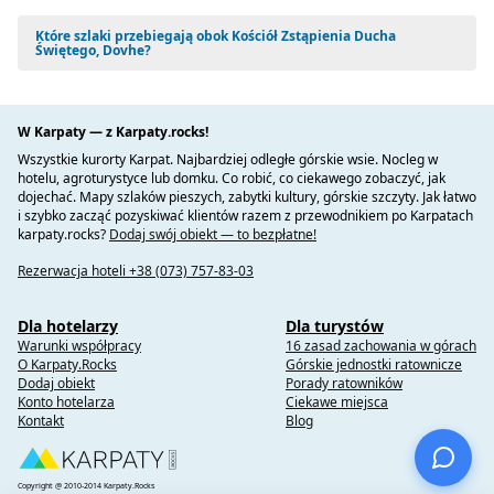
Które szlaki przebiegają obok Kościół Zstąpienia Ducha
Świętego, Dovhe?
W Karpaty — z Karpaty.rocks!
Wszystkie kurorty Karpat. Najbardziej odległe górskie wsie. Nocleg w
hotelu, agroturystyce lub domku. Co robić, co ciekawego zobaczyć, jak
dojechać. Mapy szlaków pieszych, zabytki kultury, górskie szczyty. Jak łatwo
i szybko zacząć pozyskiwać klientów razem z przewodnikiem po Karpatach
karpaty.rocks?
Dodaj swój obiekt — to bezpłatne!
Rezerwacja hoteli +38 (073) 757-83-03
Dla hotelarzy
Dla turystów
Warunki współpracy
16 zasad zachowania w górach
O Karpaty.Rocks
Górskie jednostki ratownicze
Dodaj obiekt
Porady ratowników
Konto hotelarza
Ciekawe miejsca
Kontakt
Blog
Copyright @ 2010-2014 Karpaty.Rocks