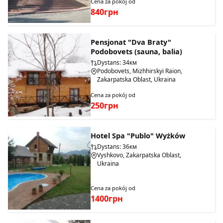
Cena za pokój od
840грн
Pensjonat "Dva Braty"
Podobovets (sauna, balia)
Dystans: 34км
Podobovets, Mizhhirskyi Raion,
Zakarpatska Oblast, Ukraina
Cena za pokój od
250грн
Hotel Spa "Publo" Wyżków
Dystans: 36км
Vyshkovo, Zakarpatska Oblast,
Ukraina
Cena za pokój od
1400грн