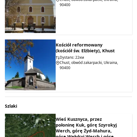
90400
Kościół reformowany
(kościół św. Elżbiety), Khust
Dystans: 22км
Chust, obwód zakarpacki, Ukraina,
90400
Szlaki
Wieś Kusznyca, przez
połoninę Kuk, górę Szyrokyj
Werch, górę Żyd-Mahura,
górę Wełykyj Werch i górę