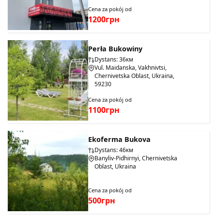
Cena za pokój od
1200грн
Perła Bukowiny
Dystans: 36км
Vul. Maidanska, Vakhnivtsi,
Chernivetska Oblast, Ukraina,
59230
Cena za pokój od
1100грн
Ekoferma Bukova
Dystans: 46км
Banyliv-Pidhirnyi, Chernivetska
Oblast, Ukraina
Cena za pokój od
500грн