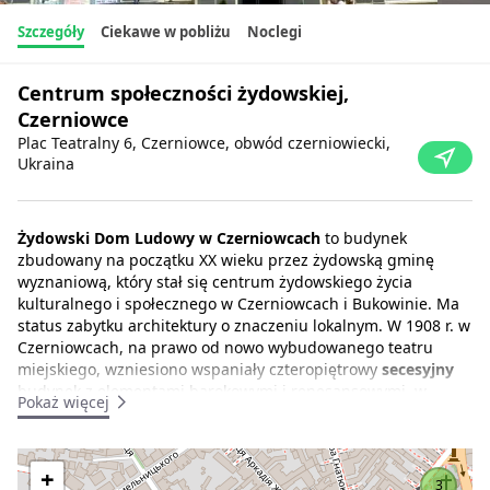
Szczegóły
Ciekawe w pobliżu
Noclegi
Centrum społeczności żydowskiej,
Czerniowce
Plac Teatralny 6, Czerniowce, obwód czerniowiecki,
Ukraina
Żydowski Dom Ludowy w Czerniowcach
to budynek
zbudowany na początku XX wieku przez żydowską gminę
wyznaniową, który stał się centrum żydowskiego życia
kulturalnego i społecznego w Czerniowcach i Bukowinie. Ma
status zabytku architektury o znaczeniu lokalnym. W 1908 r. w
Czerniowcach, na prawo od nowo wybudowanego teatru
miejskiego, wzniesiono wspaniały czteropiętrowy
secesyjny
budynek z elementami barokowymi i renesansowymi, w
Pokaż więcej
którym mieścił się
Żydowski Dom Ludowy
.
Wygląd domu żydowskiego harmonijnie uzupełniał obraz
+
różnorodności życia narodowego w austriackich
3