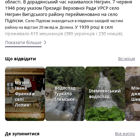
області. В дорадянський час називалося Нягрин. 7 червня
1946 року указом Президії Верховної Ради УРСР село
Нягрин Вигідського району перейменовано на село
Підліски.
Село Підліски знаходиться в південно-західній частині
У 1939 році в селі
району на відстані 20 км від м. Долина.
проживало 610 мешканців (380 українців і 230 німців).
Показати більше
До 1995 року село входило до складу Лолинської сільської
ради. В 1995 році Верховною Радою України утворено
Підлісківську сільську раду. В населеному пункті є неповна
Що відвідати
Всі місця
середня школа, клуб, бібліотека, відділення зв’язку,
фельдшерсько-акушерський пункт. У 1941 році в селі
насипана символічна могила «Борцям за волю України»,
яка після війни була зруйнована і відновлена в 1990 році.
Музей
Івана
Водоспад
Мін
Поряд, в 1993 році поставлено хрест в пам’ять 60-річчя
Ілемнянський
Франка в
Гуркало
дже
голодомору на Україні.
водоспад
селі
Ілемське
Шев
Лолин
Де зупинитися
Все житло
Дерев’яна церква Трьох Святителів
, побудована в селі