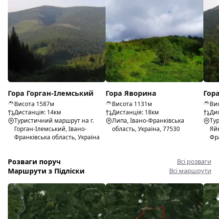
Гора Горган-Ілемський
Гора Яворина
Гор
Висота 1587м
Висота 1131м
Ви
Дистанція: 14км
Дистанція: 18км
Дис
Туристичний маршрут на г.
Липа, Івано-Франківська
Ту
Горган-Ілемський, Івано-
область, Україна, 77530
Яйк
Франківська область, Україна
Фра
Розваги поруч
Всі розваги
Маршрути з Підліски
Всі маршрути