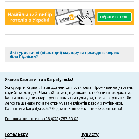
Які туристичні (пішохідні) маршрути проходять через/
біля Підліски?
Якщо в Карпати, то з Karpaty.rocks!
Усі курорти Карпат. Найвіддаленіші гірські села. Проживання у готелі,
садибі чи котеджі. Чим зайнятись, що цікавого побачити, як доїхати.
Карти пішохідних маршрутів, пам'ятки культури, гірські вершини. Як
легко та швидко почати отримувати клієнтів разом з путівником
Карпатами karpaty.rocks?
Додайте Ваш об'єкт - це безкоштовно!
Бронювання готелів +38 (073) 757-83-03
Готельєру
Туристу