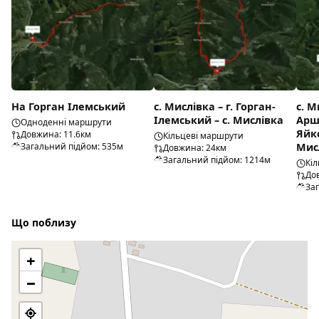
На Горган Ілемський
с. Мислівка – г. Горган-
с. М
Ілемський – с. Мислівка
Арши
Одноденні маршрути
Яйко
Довжина: 11.6км
Кільцеві маршрути
Загальний підйом: 535м
Мис
Довжина: 24км
Загальний підйом: 1214м
Кі
До
За
Що поблизу
+
−