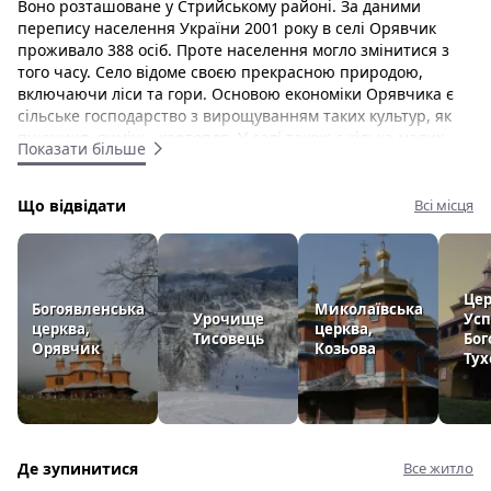
Воно розташоване у Стрийському районі. За даними
перепису населення України 2001 року в селі Орявчик
проживало 388 осіб. Проте населення могло змінитися з
того часу. Село відоме своєю прекрасною природою,
включаючи ліси та гори. Основою економіки Орявчика є
сільське господарство з вирощуванням таких культур, як
пшениця, ячмінь, картопля. У селі також є кілька малих
Показати більше
підприємств, зокрема магазини, кафе, аптека. Загалом
Орявчик – невелике, але чарівне село з багатою історією
та красивою природою.
Що відвідати
Всі місця
Церкви:
Церква Святого Миколая — дерев'яна церква,
Цер
розташована в центрі села. Вона була збудована у 1931
Богоявленська
Миколаївська
Урочище
Усп
році і вважається одним із найцінніших зразків
церква,
церква,
Тисовець
Бог
дерев’яної церковної архітектури Львівщини. Церква
Орявчик
Козьова
Тух
побудована в традиційному українському стилі та має
унікальну триярусну дзвіницю. У церкві також є цінна
колекція літургійних речей, зокрема чаші, хрести та
ризи. Церква Святого Миколая досі є діючим місцем
богослужіння, тут регулярно проводяться служби.
Де зупинитися
Все житло
Відвідувачі можуть відвідувати служби та оглядати