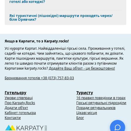
готелі або котеджі?
Які туристичні (пішохідні) маршрути проходять через/
біля Орявчик?
Якщо в Карпати, то з Karpaty.rocks!
Усі курорти Карпат. Найвіддаленіші гірські села. Проживання у готелі,
садибі чи котеджі. Чим зайнятись, що цікавого побачити, як доїхати.
Карти пішохідних маршрутів, пам'ятки культури, гірські вершини. Як
легко та швидко почати отримувати клієнтів разом з путівником
Карпатами karpaty.rocks?
Додайте Ваш об'єкт - це безкоштовно!
Бронювання готелів +38 (073) 757-83-03
Готельєру
Туристу
Умови співпраці
16 правил поведінки в горах
Про Karpaty.Rocks
Гірські рятувальні підрозділи
Додати об'єкт
Поради рятувальників
Кабінет готельєра
Цікаві місця
Контакти
Блог