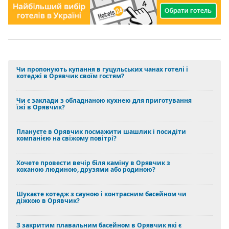
Чи пропонують купання в гуцульських чанах готелі і
котеджі в Орявчик своїм гостям?
Чи є заклади з обладнаною кухнею для приготування
їжі в Орявчик?
Плануєте в Орявчик посмажити шашлик і посидіти
компанією на свіжому повітрі?
Хочете провести вечір біля каміну в Орявчик з
коханою людиною, друзями або родиною?
Шукаєте котедж з сауною і контрасним басейном чи
діжкою в Орявчик?
З закритим плавальним басейном в Орявчик які є