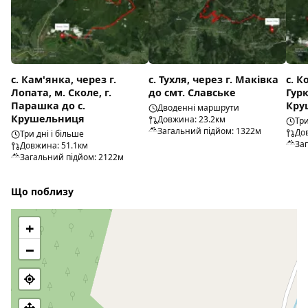
с. Кам'янка, через г.
с. Тухля, через г. Маківка
с. К
Лопата, м. Сколе, г.
до смт. Славське
Гурк
Парашка до с.
Кру
Дводенні маршрути
Крушельниця
Довжина: 23.2км
Три
Загальний підйом: 1322м
До
Три дні і більше
За
Довжина: 51.1км
Загальний підйом: 2122м
Що поблизу
+
−