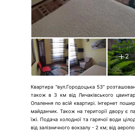
2
Квартира "вул.Городоцька 53" розташована 
також в 3 км від Личаківського цвинтаря
Опалення по всій квартирі. Інтернет поши
майданчик. Також на території двору є па
їжі. Подача холодної та гарячої води ціло
від залізничного вокзалу - 2 км; від аеропо