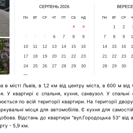
СЕРПЕНЬ 2026
ВЕРЕСЕ
ПН
ВТ
СР
ЧТ
ПТ
СБ
НД
ПН
ВТ
СР
Ч
1
2
1
2
3
4
5
6
7
8
9
7
8
9
10
11
12
13
14
15
16
14
15
16
17
18
19
20
21
22
23
21
22
23
24
25
26
27
28
29
30
28
29
30
31
в місті Львів, в 1,2 км від центру міста, в 600 м від
. У квартирі є спальня, кухня, санвузол. У спальні 
рюється по всій території квартири. На території двору
ркувальні місця для автомобілів. Є кухня для самості
добова. Відстань до квартири "вул.Городоцька 53" від 
рту - 5,9 км.