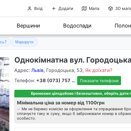
Вхід
Додати
Мапа
3D мап
Вершини
Водоспади
Полон
ись?
Маршрути
Однокімнатна вул. Городоцьк
Адрес
:
Львів
, Городоцька, 53,
Як доїхати?
Телефон:
+38 (073) 757 8303
Показати телефони
Бронюємо цілодобово і безкоштовно, оберіть дати
Мінімальна ціна за номер від 1100
грн
Ми не беремо комісію за оформлення та опрацювання бро
сплачуєте таку ж суму, якщо б забронювали номер в обрано
особисто.