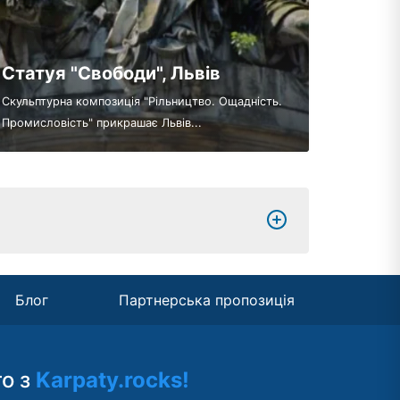
Статуя "Свободи", Львів
Скульптурна композиція "Рільництво. Ощадність.
Промисловість" прикрашає Львів...
Блог
Партнерська пропозиція
то з
Karpaty.rocks!