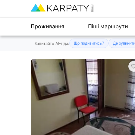
Проживання
Піші маршрути
Запитайте AI-гіда:
Що подивитись?
Де зупинит