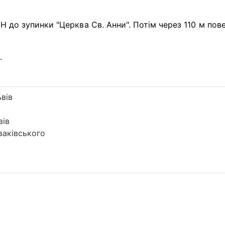
7Н до зупинки "Церква Св. Анни". Потім через 110 м пов
.
вів
вів
аківського