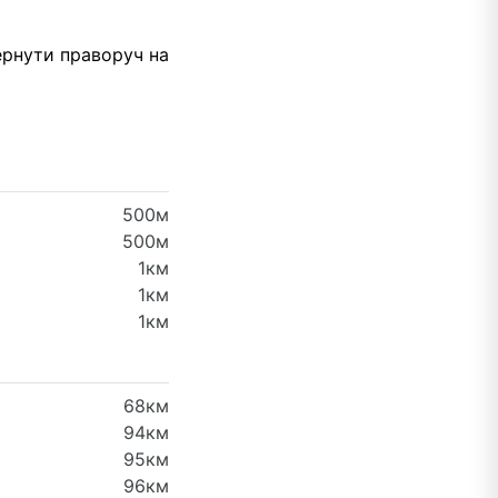
ернути праворуч на
500м
500м
1км
1км
1км
68км
94км
95км
96км