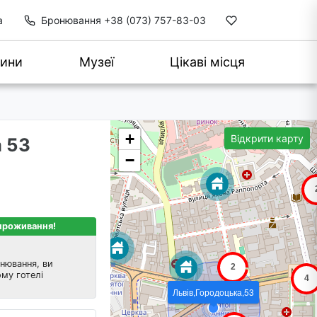
а
Бронювання
+38 (073) 757-83-03
ини
Музеї
Цікаві місця
+
Відкрити карту
а 53
−
 проживання!
нювання, ви
му готелі
Львів,Городоцька,53