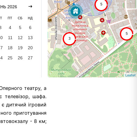
НЬ 2026
Т
ПТ
СБ
НД
3
4
5
6
10
11
12
13
17
18
19
20
24
25
26
27
Leaflet
 Оперного театру, а
є телевізор, шафа.
 є дитячий ігровий
йного приготування
автовокзалу - 8 км;