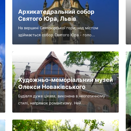
Архикатедральний собор
Святого Юра, Львів
На вершині Святоюрської гори, над містом
здіймається собор Святого Юра - голо...
Художньо-меморіальний музей
Олекси Новаківського
Будівля дуже цікава, виконана в неоготичному
стилі, напрямок романтизму. Ней...