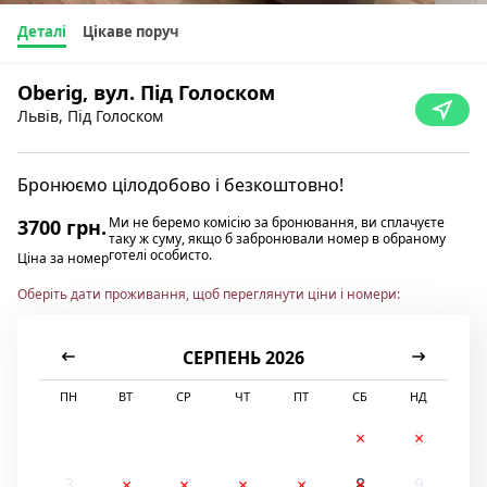
Деталі
Цікаве поруч
Oberig, вул. Під Голоском
Львів, Під Голоском
Бронюємо цілодобово і безкоштовно!
Ми не беремо комісію за бронювання, ви сплачуєте
3700 грн.
таку ж суму, якщо б забронювали номер в обраному
готелі особисто.
Ціна за номер
Оберіть дати проживання, щоб переглянути ціни і номери:
СЕРПЕНЬ 2026
ПН
ВТ
СР
ЧТ
ПТ
СБ
НД
1
2
3
4
5
6
7
8
9