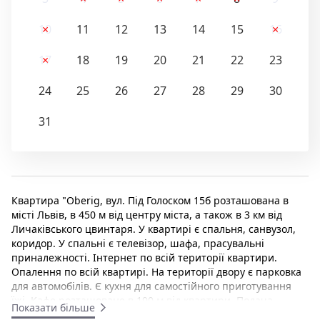
10
11
12
13
14
15
16
17
18
19
20
21
22
23
24
25
26
27
28
29
30
31
Квартира "Oberig, вул. Під Голоском 15б розташована в
місті Львів, в 450 м від центру міста, а також в 3 км від
Личаківського цвинтаря. У квартирі є спальня, санвузол,
коридор. У спальні є телевізор, шафа, прасувальні
приналежності. Інтернет по всій території квартири.
Опалення по всій квартирі. На території двору є парковка
для автомобілів. Є кухня для самостійного приготування
їжі. Кафе розташоване в 190 м від квартири. Подача
Показати більше
холодної та гарячої води цілодобова. Відстань до квартири