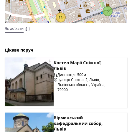
2
5
11
48
10
Як доїхати
Цікаве поруч
Костел Марії Сніжної,
Львів
Дистанція: 500м
вулиця Сніжна, 2, Львів,
Львівська область, Україна,
79000
Вірменський
кафедральний собор,
Львів