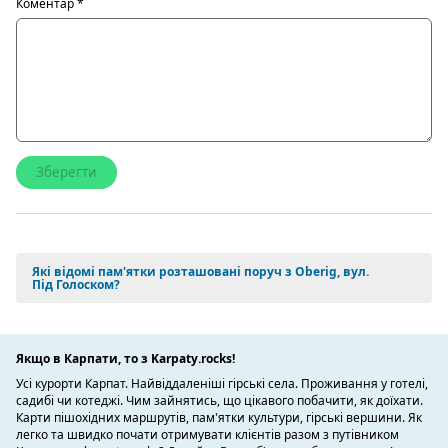
Коментар
*
Які відомі пам'ятки розташовані поруч з Oberig, вул.
Під Голоском?
Якщо в Карпати, то з Karpaty.rocks!
Усі курорти Карпат. Найвіддаленіші гірські села. Проживання у готелі,
садибі чи котеджі. Чим зайнятись, що цікавого побачити, як доїхати.
Карти пішохідних маршрутів, пам'ятки культури, гірські вершини. Як
легко та швидко почати отримувати клієнтів разом з путівником