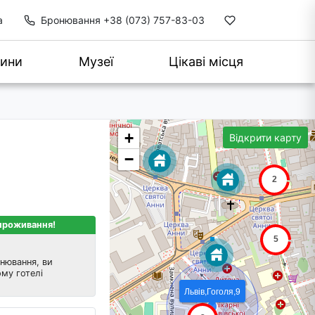
а
Бронювання
+38 (073) 757-83-03
ини
Музеї
Цікаві місця
+
Відкрити карту
−
 проживання!
нювання, ви
му готелі
Львів,Гоголя,9