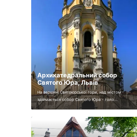
Архикатедральний собор
Святого Юра, Львів
На вершині Святоюрської гори, над містом
здіймається собор Святого Юра - голо...