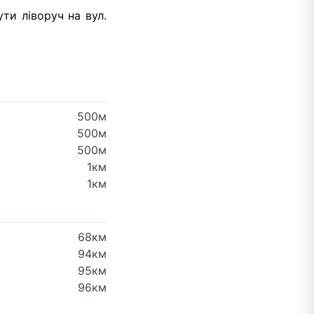
ти ліворуч на вул.
500м
500м
500м
1км
1км
68км
94км
95км
96км