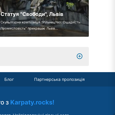
Статуя "Свободи", Львів
Скульптурна композиція "Рільництво. Ощадність.
Промисловість" прикрашає Львів...
Блог
Партнерська пропозиція
то з
Karpaty.rocks!