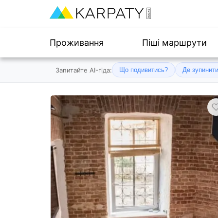
Проживання
Піші маршрути
Запитайте AI-гіда:
Що подивитись?
Де зупинит