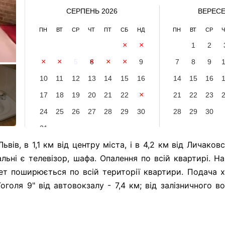
СЕРПЕНЬ 2026
ВЕРЕСЕ
ПН
ВТ
СР
ЧТ
ПТ
СБ
НД
ПН
ВТ
СР
Ч
1
2
1
2
3
4
5
6
7
8
9
7
8
9
10
11
12
13
14
15
16
14
15
16
17
18
19
20
21
22
23
21
22
23
24
25
26
27
28
29
30
28
29
30
31
ьвів, в 1,1 км від центру міста, і в 4,2 км від Личако
альні є телевізор, шафа. Опалення по всій квартирі. Н
нет поширюється по всій території квартири. Подача х
голя 9" від автовокзалу - 7,4 км; від залізничного во