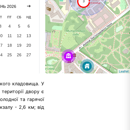
НЬ 2026
Т
ПТ
СБ
НД
3
4
5
6
10
11
12
13
17
18
19
20
24
25
26
27
Leaflet
вского кладовища. У
а території двору є
олодної та гарячої
кзалу - 2,6 км; від