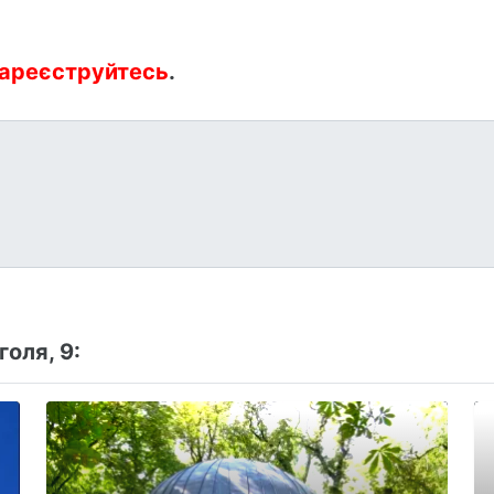
ареєструйтесь
.
оля, 9: