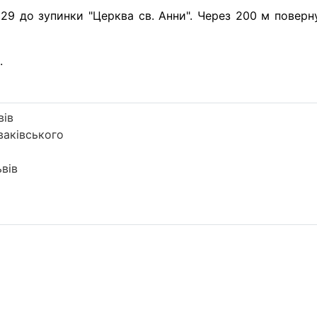
29 до зупинки "Церква св. Анни". Через 200 м поверну
.
вів
аківського
вів