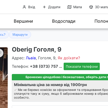
Вхід
Додати
Мапа
3D мап
Вершини
Водоспади
Полон
ись?
Маршрути
Oberig Гоголя, 9
Адрес
:
Львів
, Гоголя, 9,
Як доїхати?
Телефон:
+38 (073) 757 8303
Показати телефони
Бронюємо цілодобово і безкоштовно, оберіть дати
Мінімальна ціна за номер від 1900
грн
Ми не беремо комісію за оформлення та опрацювання бро
сплачуєте таку ж суму, якщо б забронювали номер в обрано
особисто.