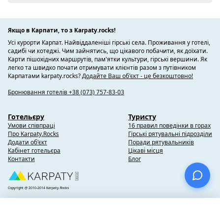
Якщо в Карпати, то з Karpaty.rocks!
Усі курорти Карпат. Найвіддаленіші гірські села. Проживання у готелі,
садибі чи котеджі. Чим зайнятись, що цікавого побачити, як доїхати.
Карти пішохідних маршрутів, пам'ятки культури, гірські вершини. Як
легко та швидко почати отримувати клієнтів разом з путівником
Карпатами karpaty.rocks?
Додайте Ваш об'єкт - це безкоштовно!
Бронювання готелів +38 (073) 757-83-03
Готельєру
Туристу
Умови співпраці
16 правил поведінки в горах
Про Karpaty.Rocks
Гірські рятувальні підрозділи
Додати об'єкт
Поради рятувальників
Кабінет готельєра
Цікаві місця
Контакти
Блог
Copyright @ 2010-2014 Karpaty.Rocks