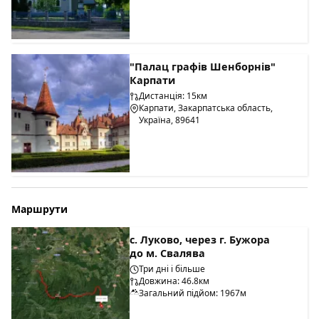
"Палац графів Шенборнів"
Карпати
Дистанція: 15км
Карпати, Закарпатська область,
Україна, 89641
Маршрути
с. Луково, через г. Бужора
до м. Свалява
Три дні і більше
Довжина: 46.8км
Загальний підйом: 1967м