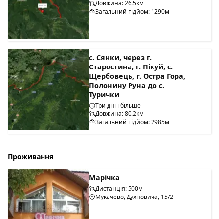
Довжина: 26.5км
Загальний підйом: 1290м
с. Сянки, через г.
Старостина, г. Пікуй, с.
Щербовець, г. Остра Гора,
Полонину Руна до с.
Турички
Три дні і більше
Довжина: 80.2км
Загальний підйом: 2985м
Проживання
Марічка
Дистанція: 500м
Мукачево, Духновича, 15/2