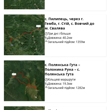
с. Пилипець, через г.
Гемба, г. Стій, с. Вовчий до
м. Свалява
Три дні і більше
Довжина: 40.2км
Загальний підйом: 1359м
с. Полянська Гута –
Полонина Руна – с.
Полянська Гута
Кільцеві маршрути
Довжина: 19.3км
Загальний підйом: 1282м