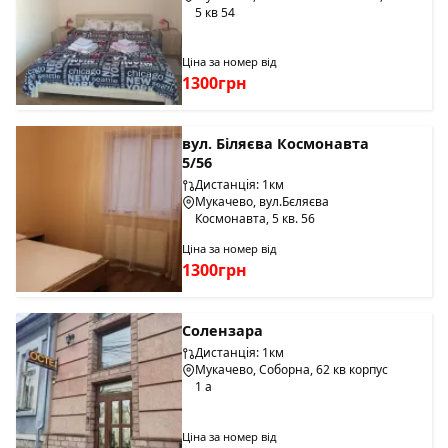
5 кв 54
Ціна за номер від
1300грн
вул. Біляєва Космонавта
5/56
Дистанція: 1км
Мукачево, вул.Бєляєва
Космонавта, 5 кв. 56
Ціна за номер від
1300грн
Солензара
Дистанція: 1км
Мукачево, Соборна, 62 кв корпус
1 а
Ціна за номер від