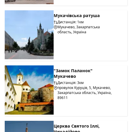
Мукачівська ратуша
Дистанція: 1км
Мукачево, Закарпатська
область, Україна
"Замок Паланок"
Мукачево
Дистанція: 3км
провулок Куруців, 5, Мукачево,
Закарпатська область, Україна,
89611
Церква Святого Іллі,
Чинадійово