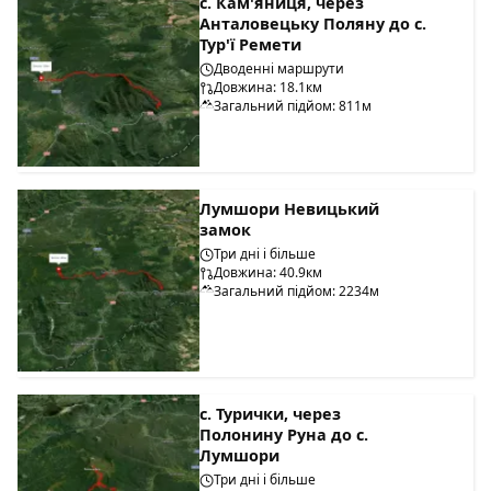
с. Кам'яниця, через
Анталовецьку Поляну до с.
Тур'ї Ремети
Дводенні маршрути
Довжина: 18.1км
Загальний підйом: 811м
Лумшори Невицький
замок
Три дні і більше
Довжина: 40.9км
Загальний підйом: 2234м
с. Турички, через
Полонину Руна до с.
Лумшори
Три дні і більше