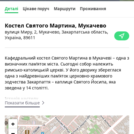
Деталі
Цікаве поруч
Маршрути
Проживання
Костел Святого Мартина, Мукачево
вулиця Миру, 2, Мукачево, Закарпатська область,
Україна, 89611
Кафедральний костел Святого Мартина в Мукачеві – одна з
визначних пам’яток міста. Сьогодні собор належить
римсько-католицькій церкві. У його дворику збереглася
одна з найдревніших пам’яток церковно-храмового
зодчества Закарпаття – каплиця Святого Йосипа, яка
зведена у 14 столітті.
Історія костелу
Показати більше
У 1896 році за ініціативи графа Шенборна було вирішено
звести новий костел. Храм споруджений у 1904 році та
названий на честь покровителя Мукачева – святого
+
Мартина. Споруда зведена на місці старого католицького
храму, який був однієї з перших культових будівель у місті.
−