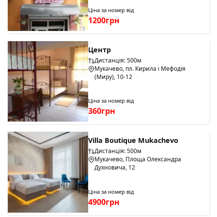
Ціна за номер від
1200грн
Центр
Дистанція: 500м
Мукачево, пл. Кирила і Мефодія
(Миру), 10-12
Ціна за номер від
360грн
Villa Boutique Mukachevo
Дистанція: 500м
Мукачево, Площа Олександра
Духновича, 12
Ціна за номер від
4900грн