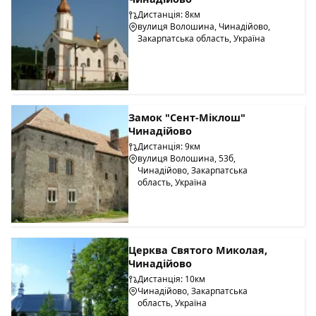
Дистанція: 8км
вулиця Волошина, Чинадійово,
Закарпатська область, Україна
Замок "Сент-Міклош"
Чинадійово
Дистанція: 9км
вулиця Волошина, 53б,
Чинадійово, Закарпатська
область, Україна
Церква Святого Миколая,
Чинадійово
Дистанція: 10км
Чинадійово, Закарпатська
область, Україна