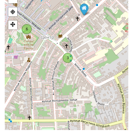
Новий готичний храм докорінно перебудували на початку
20 століття у стилі романтичної неоготики за проектом
будапештського архітектора Ціглера. Освячення
новозбудованого храму відбулося 24 вересня 1905 року.
6
Архітектура храму
Костел Святого Мартина виконаний у світло-коричневих
тонах. Найвища головна башта оздоблена годинником, а
портал декорований склепінчастою аркою з колонами. У
1913 році у соборі був збудований музичний орган Отто
3
Рігером з Будапешту. На вході до костелу створений
вівтарний образ – картина угорського художника В.
Мадараса.
Перлиною костелу стала каплиця Святого Йосипа, яка
розташувалася у дворику собору. Її спорудження датується
14 століттям. Це єдина будова, яка вціліла від колишнього
храму. Каплиця представляє собою кам’яну споруду з
вузькими стрілчатими вікнами, укріплена контрфорсами,
має готичні риси. Фасад прикрашений великою аркою з
трояндою та декорований хрестами. До однієї зі стін
прилягає кругла вежа, яка вінчається чотирикутним дахом