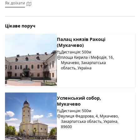
зі шпилем. Всередині каплиці збереглися розписи 14
Як доїхати
століття.
Як доїхати
Костел Святого Мартина розташований у центрі Мукачева
Цікаве поруч
на площі Кирила і Мефодія. До міста регулярно ходять
потяги зі Львову або Києва. Також сюди можна доїхати
Палац князів Ракоці
маршрутними автобусами зі столиці, що прямують через
(Мукачево)
Львів.
Дистанція: 500м
площа Кирила і Мефодія, 16,
Мукачево, Закарпатська
область, Україна
Успенський собор,
Мукачево
Дистанція: 500м
вулиця Федорова, 4, Мукачево,
Закарпатська область, Україна,
89600