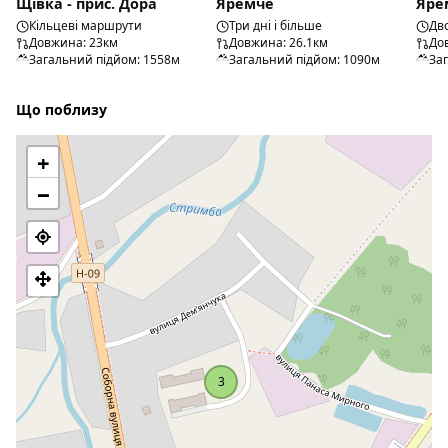
Щівка - прис. Дора
Яремче
Яре
Кільцеві маршрути
Три дні і більше
Дв
Довжина: 23км
Довжина: 26.1км
До
Загальний підйом: 1558м
Загальний підйом: 1090м
За
Що поблизу
+
−
3