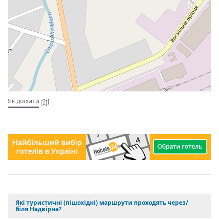
Як доїхати
Які туристичні (пішохідні) маршрути проходять через/
біля Надвірна?