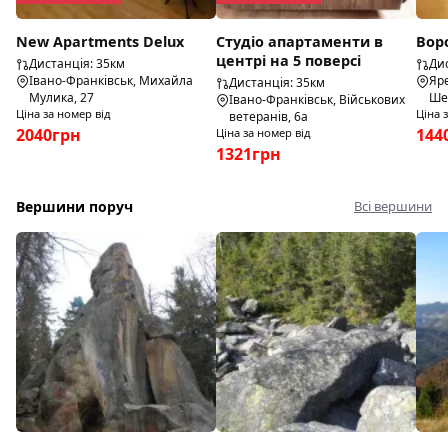
New Apartments Delux
Студіо апартаменти в
Вор
центрі на 5 поверсі
Дистанція: 35км
Дис
Івано-Франківськ, Михайла
Яре
Дистанція: 35км
Мулика, 27
Ше
Івано-Франківськ, Військових
Ціна за номер від
Ціна 
ветеранів, 6а
2040грн
144
Ціна за номер від
1321грн
Вершини поруч
Всі вершини