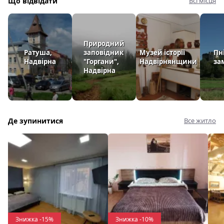
Що відвідати
Всі місця
Природний
Ратуша,
заповідник
Музей історії
Пн
Надвірна
"Горгани",
Надвірнянщини
за
Надвірна
Де зупинитися
Все житло
Знижка -15%
Знижка -10%