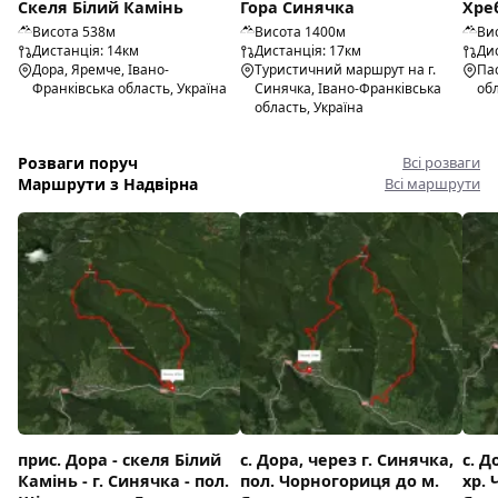
Скеля Білий Камінь
Гора Синячка
Хреб
Висота 538м
Висота 1400м
Ви
Дистанція: 14км
Дистанція: 17км
Дис
Дора, Яремче, Івано-
Туристичний маршрут на г.
Пас
Франківська область, Україна
Синячка, Івано-Франківська
обл
область, Україна
Розваги поруч
Всі розваги
Маршрути з Надвірна
Всі маршрути
прис. Дора - скеля Білий
с. Дора, через г. Синячка,
с. Д
Камінь - г. Синячка - пол.
пол. Чорногориця до м.
хр.