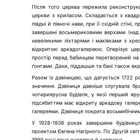
Після того церква пережила реконструкц
церкви з криласом. Складається з квадра
півдні й півночі нави, при її східній стіні
завершені восьмериковими верхами (над
невеликими ліхтарями і маківками з хре
відкритою аркадогалереєю. Оперізує це
простір перед бабинцем перетворений на 
ґонтами. Дахи, піддашшя та бані також вкр
Разом із дзвіницею, що датується 1722 р
значення. Дзвіниця давніше слугувала бр
чотириярусна будівля, у якої перший яру
підсябиттям має відкриту аркадову галере
галереями. Дзвіниця покрита восьмибічни
У 1928-1938 роках завершене будівницт
проектом Євгена Нагірного. По Другій світ
1990 році вона оновлена й освячена.