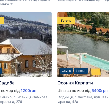
ранка 33
ь
Готель
Сауна
Басейн
Садиба
Осоння Карпати
а номер від
1200грн
Ціна за номер від
6400грн
Самбір, с. Ясениця-Замкова,
Східниця, с.Ластівка, вул. Іван
нтральна, 276
Франка, 42a