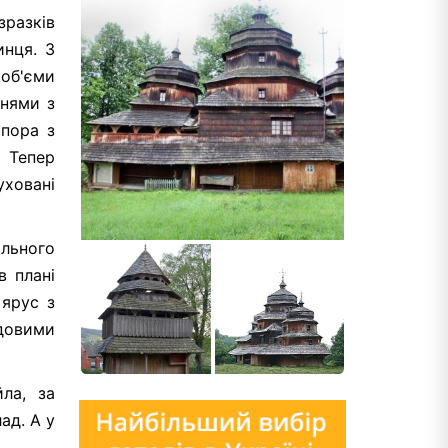
зразків
инця. З
 об'єми
анями з
мпора з
. Тепер
уховані
ального
в плані
 ярус з
адовими
ла, за
ад. А у