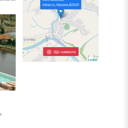
область,Україна,82520
Що навколо
Leaflet
а