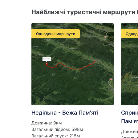
Найближчі туристичні маршрути б
Одноденні маршрути
Однод
Недільна - Вежа Пам'яті
Сприн
Пам'ят
Довжина: 9км
Загальний підйом: 598м
Довжина
Загальний спуск: 215м
Загальн