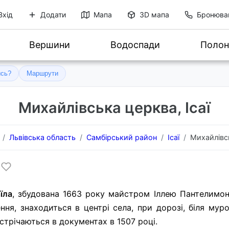
Вхід
Додати
Мапа
3D мапа
Бронюва
Вершини
Водоспади
Полон
ись?
Маршрути
Михайлівська церква, Ісаї
Львівська область
Самбірський район
Ісаї
Михайлівсь
їла
, збудована 1663 року майстром Іллею Пантелимо
ння, знаходиться в центрі села, при дорозі, біля мур
стрічаються в документах в 1507 році.