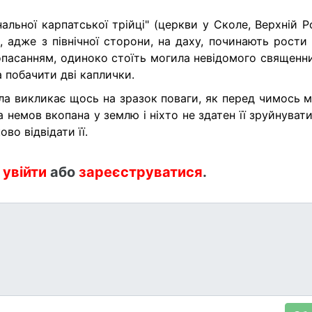
альної карпатської трійці" (церкви у Сколе, Верхній Р
і, адже з північної сторони, на даху, починають рости
 опасанням, одиноко стоїть могила невідомого священни
 побачити дві каплички.
ла викликає щось на зразок поваги, як перед чимось м
немов вкопана у землю і ніхто не здатен її зруйнуват
во відвідати її.
:
увійти
або
зареєструватися
.