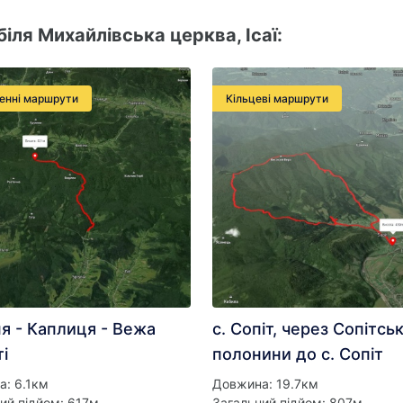
іля Михайлівська церква, Ісаї:
енні маршрути
Кільцеві маршрути
я - Каплиця - Вежа
с. Сопіт, через Сопітськ
і
полонини до с. Сопіт
: 6.1км
Довжина: 19.7км
ий підйом: 617м
Загальний підйом: 807м