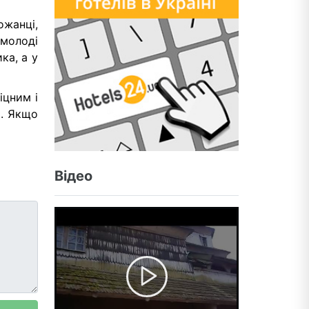
ожанці,
 молоді
ка, а у
іцним і
и. Якщо
Відео