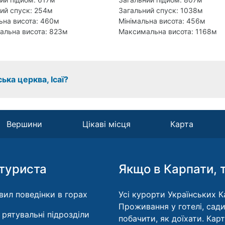
ий спуск: 254м
Загальний спуск: 1038м
ьна висота: 460м
Мінімальна висота: 456м
альна висота: 823м
Максимальна висота: 1168м
ка церква, Ісаї?
Вершини
Цікаві місця
Карта
туриста
Якщо в Карпати, 
вил поведінки в горах
Усі курорти Українських Ка
Проживання у готелі, сади
і рятувальні підрозділи
побачити, як доїхати. Кар