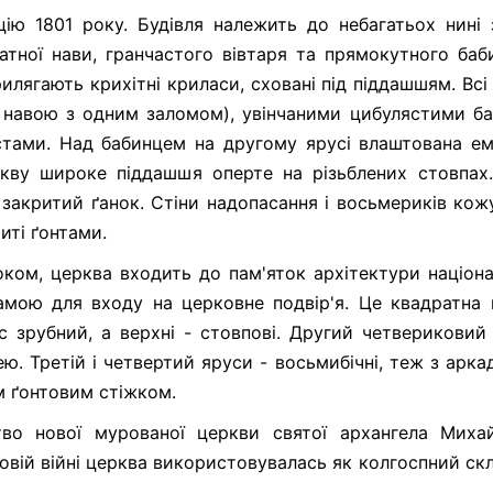
ію 1801 року. Будівля належить до небагатьох нині 
тної нави, гранчастого вівтаря та прямокутного баб
, прилягають крихітні криласи, сховані під піддашшям. Всі
 навою з одним заломом), увінчаними цибулястими б
стами. Над бабинцем на другому ярусі влаштована е
ркву широке піддашшя оперте на різьблених стовпах
закритий ґанок. Стіни надопасання і восьмериків кож
иті ґонтами.
оком, церква входить до пам'яток архітектури націон
амою для входу на церковне подвір'я. Це квадратна 
с зрубний, а верхні - стовпові. Другий четвериковий
ю. Третій і четвертий яруси - восьмибічні, теж з арк
м ґонтовим стіжком.
во нової мурованої церкви святої архангела Михай
овій війні церква використовувалась як колгоспний скл