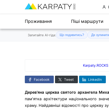
Проживання
Піші маршрути
Запитайте AI-гіда:
Що подивитись?
Де зупинит
Karpaty.ROCKS
Facebook
Tweet
LinkedIn
Дерев'яна церква святого архангела Миха
пам'ятка архітектури національного значе
храму. Найдавніші відомості про церкву зу