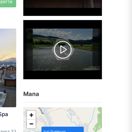
Мапа
Spa
+
−
ранка 33
Ісаї,Львівська