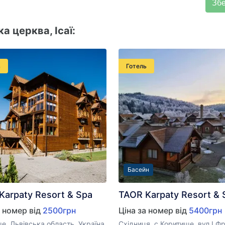
 церква, Ісаї:
ь
Готель
Басейн
Karpaty Resort & Spa
TAOR Karpaty Resort & 
а номер від
2500грн
Ціна за номер від
5400грн
е, Львівська область, Україна,
Східниця, с.Коритище, вул.І.Ф