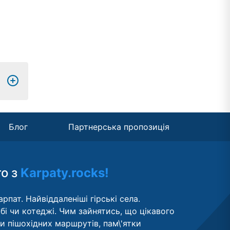
Блог
Партнерська пропозиція
то з
Karpaty.rocks!
рпат. Найвіддаленіші гірські села.
бі чи котеджі. Чим зайнятись, що цікавого
ти пішохідних маршрутів, пам\'ятки