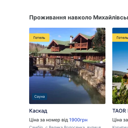
Проживання навколо Михайлівська
Готель
Готел
Сауна
Каскад
TAOR 
Ціна за номер від
1900грн
Ціна з
Самбір, с.Велика Волосянка, вулиця
Коритищ