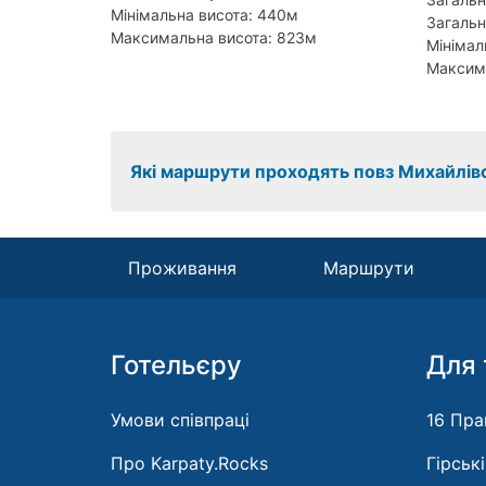
Мінімальна висота: 440м
Загальн
Максимальна висота: 823м
Мінімал
Максим
Які маршрути проходять повз Михайлівсь
Проживання
Маршрути
Готельєру
Для 
Умови співпраці
16 Пра
Про Karpaty.Rocks
Гірськ