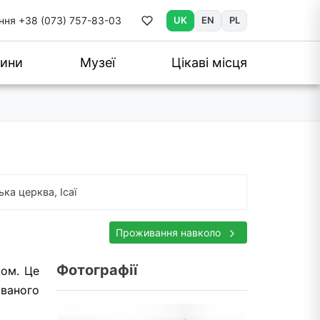
ння
+38 (073) 757-83-03
UK
EN
PL
ини
Музеї
Цікаві місця
ка церква, Ісаї
Проживання навколо
Фотографії
ном. Це
ованого