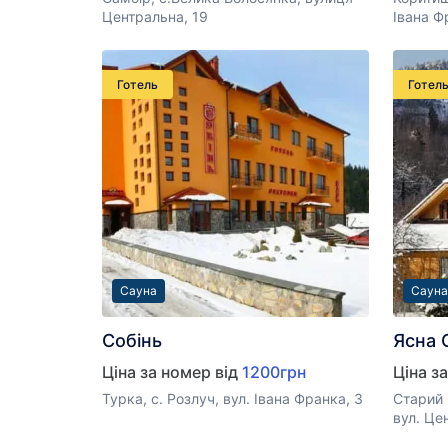
Центральна, 19
Івана Ф
Готель
Готел
Сауна
Сауна
Собінь
Ясна 
Ціна за номер від
1200грн
Ціна з
Турка, с. Розлуч, вул. Івана Франка, 3
Старий 
вул. Це