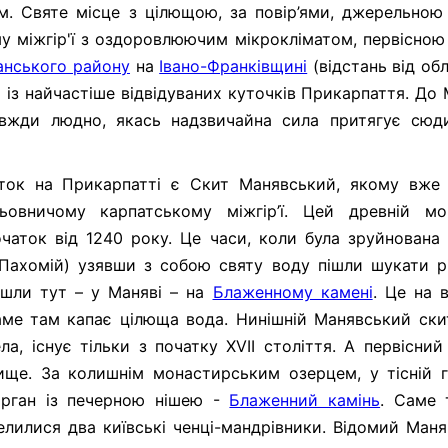
им. Святе місце з цілющою, за повір’ями, джерельно
у міжгір'ї з оздоровлюючим мікрокліматом, первісно
анського району
на
Івано-Франківщині
(відстань від об
м із найчастіше відвідуваних куточків Прикарпаття. До
авжди людно, якась надзвичайна сила притягує сюди
яток на Прикарпатті є Скит Манявський, якому вже
ьовничому карпатському міжгір’ї. Цей древній мо
очаток від 1240 року. Це часи, коли була зруйнована
 і Пахомій) узявши з собою святу воду пішли шукати р
шли тут – у Маняві – на
Блаженному камені
. Це на в
аме там капає цілюща вода. Нинішній Манявський ски
ла, існує тільки з початку XVII століття. А первісний
вище. За колишнім монастирським озерцем, у тісній г
горган із печерною нішею -
Блаженний камінь
. Саме 
селилися два київські ченці-мандрівники. Відомий Ман