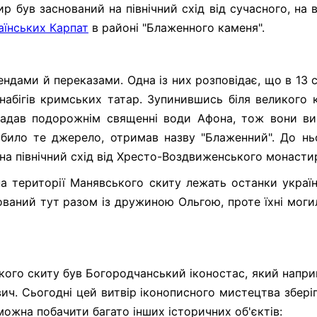
 був заснований на північний схід від сучасного, на в
аїнських Карпат
в районі "Блаженного каменя".
ндами й переказами. Одна із них розповідає, що в 13 с
 набігів кримських татар. Зупинившись біля великого 
агадав подорожнім священні води Афона, тож вони в
о било те джерело, отримав назву "Блаженний". До нь
 на північний схід від Хресто-Воздвиженського монасти
а території Манявського скиту лежать останки украї
ований тут разом із дружиною Ольгою, проте їхні моги
го скиту був Богородчанський іконостас, який наприк
ич. Сьогодні цей витвір іконописного мистецтва збері
можна побачити багато інших історичних об'єктів: