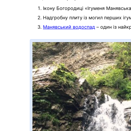
Ікону Богородиці «Ігуменя Манявська
Надгробну плиту
із могил перших ігу
Манявський водоспад
– один із найк