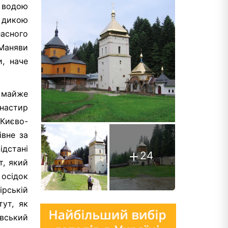
ю водою
ю дикою
ласного
 Маняви
, наче
 майже
настир
 Києво-
івне за
ідстані
24
т, який
 осідок
ірській
тут, як
явський