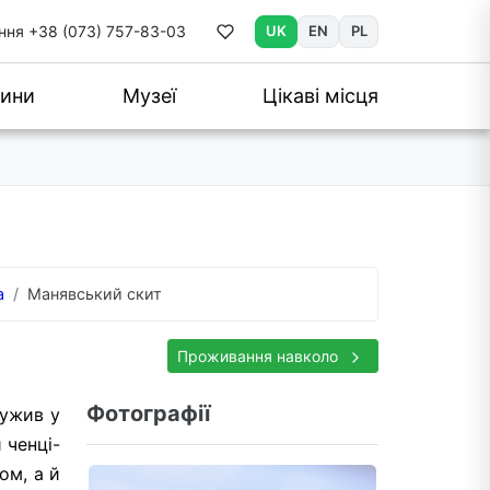
ння
+38 (073) 757-83-03
UK
EN
PL
ини
Музеї
Цікаві місця
а
Манявський скит
Проживання навколо
Фотографії
лужив у
 ченці-
ом, а й