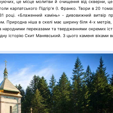
руючих, це місце молитви й очищення від скверни, ц
ли карпатського Підгір'я (І. Франко. Твори в 20 томах
 1281 році. «Блаженний камінь» - дивовижний витвір п
м. Природна ніша в скелі має ширину біля 4-х метрів,
. За народними переказами та твердженнями окремих іст
дну історію Скит Манявський. З цього каменя віками в