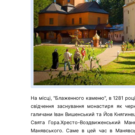
На місці, "Блаженного каменю", в 1281 р
свідчення заснування монастиря як чер
галичани Іван Вишенський та Йов Княгинец
Свята Гора.Хресто-Воздвиженський Ман
Манявського. Саме в цей час в Манявсь