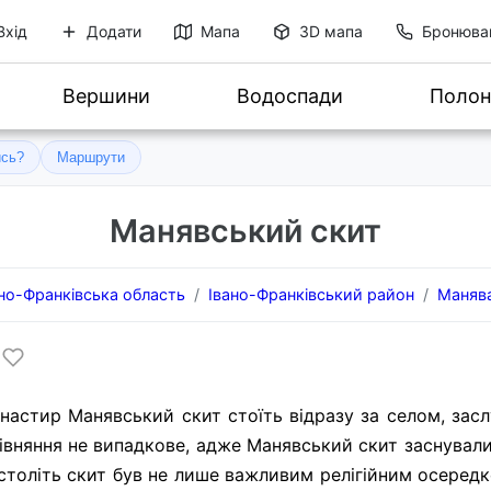
Вхід
Додати
Мапа
3D мапа
Бронюва
Вершини
Водоспади
Полон
ись?
Маршрути
Манявський скит
ано-Франківська область
Івано-Франківський район
Маняв
астир Манявський скит стоїть відразу за селом, зас
рівняння не випадкове, адже Манявський скит заснували
 століть скит був не лише важливим релігійним осередк