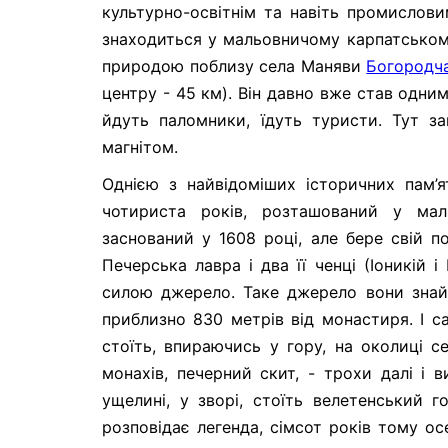
культурно-освітнім та навіть промислов
знаходиться у мальовничому карпатськом
природою поблизу села Маняви
Богородч
центру - 45 км). Він давно вже став одни
йдуть паломники, їдуть туристи. Тут з
магнітом.
Однією з найвідоміших історичних пам’
чотириста років, розташований у мал
заснований у 1608 році, але бере свій п
Печерська лавра і два її ченці (Іоникій
силою джерело. Таке джерело вони знай
приблизно 830 метрів від монастиря. І с
стоїть, впираючись у гору, на околиці се
монахів, печерний скит, - трохи далі і 
ущелині, у зворі, стоїть велетенський 
розповідає легенда, сімсот років тому о