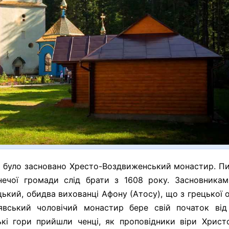
оці було засновано Хресто-Воздвиженський монастир. П
нечої громади слід брати з 1608 року. Засновникам
ький, обидва вихованці Афону (Атосу), що з грецької 
явський чоловічий монастир бере свій початок від
кі гори прийшли ченці, як проповідники віри Христ