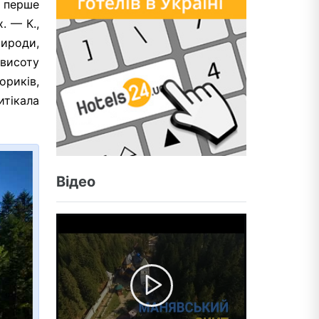
е перше
. — К.,
рироди,
 висоту
ориків,
итікала
Відео