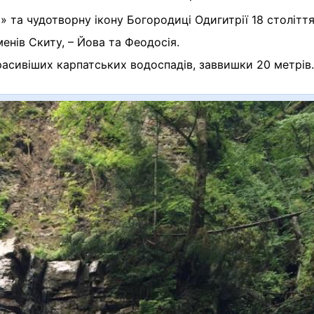
» та чудотворну ікону Богородиці Одигитрії 18 століття
менів Скиту, – Йова та Феодосія.
расивіших карпатських водоспадів, заввишки 20 метрів.