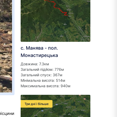
с. Манява - пол.
Монастирецька
Довжина: 7.3км
Загальний підйом: 776м
Загальний спуск: 367м
Мінімальна висота: 514м
Максимальна висота: 940м
Три дні і більше
місцини