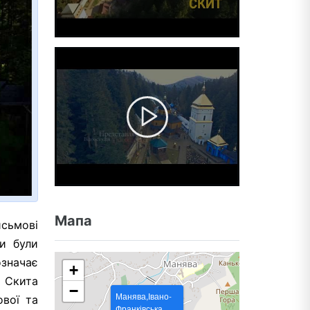
Мапа
исьмові
и були
означає
+
 Скита
−
Манява,Івано-
ової та
Франківська