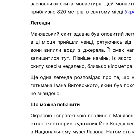
засновники скита-монастиря. Цей монастир
приблизно 820 метрів, в святому місці
Укр
Легенди
Манявський скит здавна був оповитий леге
в ці місця прийшли ченці, рятуючись від
вони випили води з джерела. Її смак н
залишитися тут. Пізніше камінь, із яког
скиту зовсім недалеко, близько кілометра
Ще одна легенда розповідає про те, що н
гетьмана Івана Виговського, який був пох
не знайдено.
Що можна побачити
Окрасою і справжньою перлиною Манявсько
століття створив художник Йов Кондзелев
в Національному музеї Львова. Натомість 