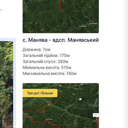
.
с. Манява - вдсп. Манявський
Довжина: 7км
Загальний підйом: 170м
Загальний спуск: 392м
Мінімальна висота: 515м
Максимальна висота: 740м
Три дні і більше