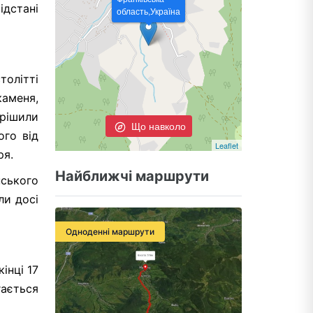
ідстані
область,Україна
толітті
каменя,
ирішили
Що навколо
ого від
Leaflet
ря.
Найближчі маршрути
нського
ли досі
Одноденні маршрути
інці 17
гається