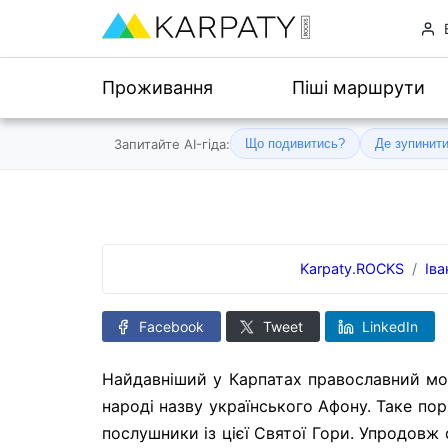
Проживання
Піші маршрути
Запитайте AI-гіда:
Що подивитись?
Де зупинит
Karpaty.ROCKS
Ів
Facebook
Tweet
LinkedIn
Найдавніший у Карпатах православний мон
народі назву українського Афону. Таке по
послушники із цієї Святої Гори. Упродовж