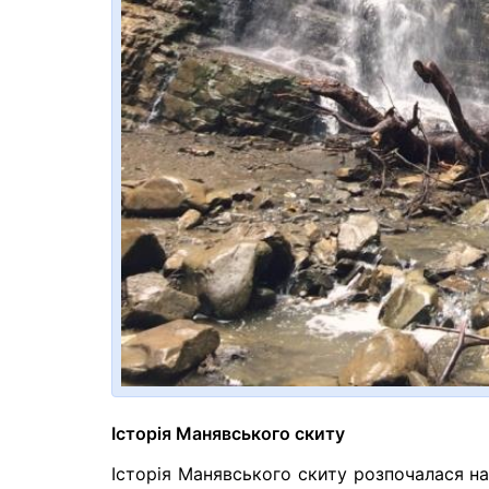
Історія Манявського скиту
Історія Манявського скиту розпочалася на 