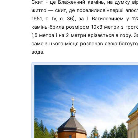
Скит - це Блаженний камінь, на думку ві
житло — скит, де поселилися «перші апосто
1951, т. IV, с. 36), за І. Вагилевичем у
камінь-брила розміром 10x3 метри з грото
1,5 метра і на 2 метри врізається в гору
саме з цього місця розпочав свою богоуго
вода.