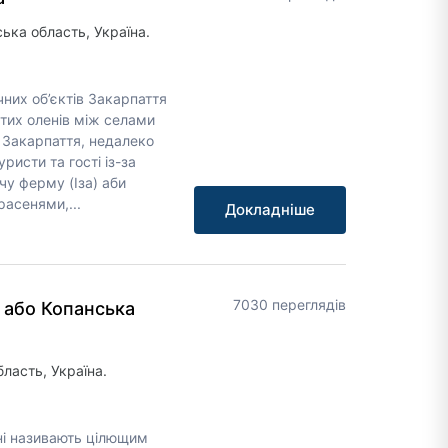
ська область, Україна.
них об’єктів Закарпаття
стих оленів між селами
 Закарпаття, недалеко
уристи та гості із-за
у ферму (Іза) аби
асенями,...
Докладніше
7030 переглядів
 або Копанська
ласть, Україна.
ні називають цілющим