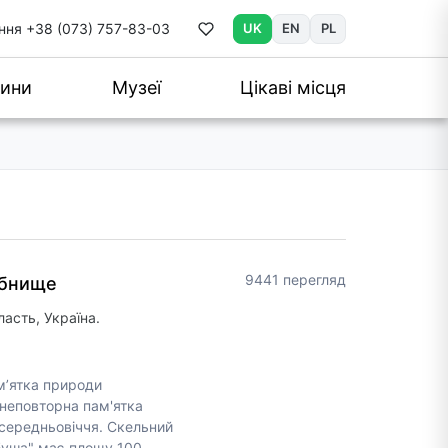
ння
+38 (073) 757-83-03
UK
EN
PL
ини
Музеї
Цікаві місця
9441 перегляд
убнище
асть, Україна.
м’ятка природи
неповторна пам'ятка
о середньовіччя. Скельний
буша" має площу 100