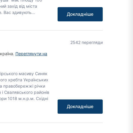
ний захід від міста
. Вас здивують...
Докладніше
2542 перегляди
Україна.
Переглянути на
гірського масиву Синяк
ного хребта Українських
а правобережжі річки
 і Свалявського районів
ори 1018 м.н.р.м. Східні
Докладніше