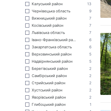
Калуський район
13
Чернівецька область
9
Вижницький район
7
Косівський район
7
Львівська область
7
Івано-Франківський район
6
Закарпатська область
6
Верховинський район
5
Надвірнянський район
5
Берегівський район
2
Самбірський район
2
Стрийський район
2
Хустський район
2
Яворівський район
2
Глибоцький район
1