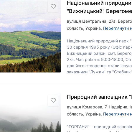
Національний природни
"Вижницький" Берегом
вулиця Центральна, 27а, Берег
область, Україна.
Переглянути н
Національний природний парк 
30 серпня 1995 року (Офіс парк
Вижницький район, смт. Берего
27а. Час роботи: 9:00-18:00, Сб 
для його створення стали існую
заказники "Лужки" та "Стебник",
Природний заповідник "
вулиця Комарова, 7, Надвірна, 
область, Україна.
Переглянути н
"ГОРГАНИ" – природний запові