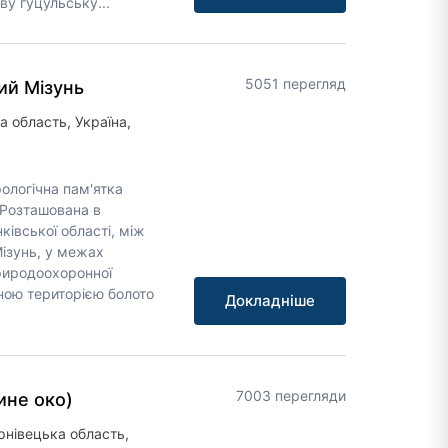
ву гуцульську...
5051 перегляд
ий Мізунь
а область, Україна,
ологічна пам'ятка
 Розташована в
івської області, між
Мізунь, у межах
риродоохоронної
ною територією болото
Докладніше
7003 перегляди
ине око)
рнівецька область,