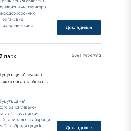
ранківської області. В
у відношенні територія
природоохоронних
 Горганське і
, охоронної зони
Докладніше
2691 перегляд
й парк
Гуцульщина", вулиця
івська область, Україна,
"Гуцульщина"
ого району Івано-
 частині Покутсько-
цій території якнайкраще
аї та обряди гуцулів.
Докладніше