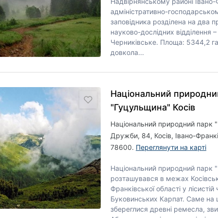
Надвірнянському районі Івано-Ф
адміністративно-господарськом
заповідника розділена на два 
науково-дослідних відділення –
Черниківське. Площа: 5344,2 га
довкола...
Національний природни
"Гуцульщина" Косів
Національний природний парк "
Дружби, 84, Косів, Івано-Франк
78600.
Переглянути на карті
Національний природний парк 
розташувався в межах Косівськ
Франківської області у лісистій
Буковинських Карпат. Саме на 
збереглися древні ремесла, звич