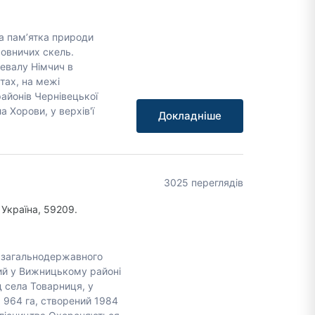
на пам’ятка природи
ьовничих скель.
ревалу Німчич в
тах, на межі
айонів Чернівецької
ла Хорови, у верхів'ї
Докладніше
3025 переглядів
Україна, 59209.
 загальнодержавного
ний у Вижницькому районі
ід села Товарниця, у
 964 га, створений 1984