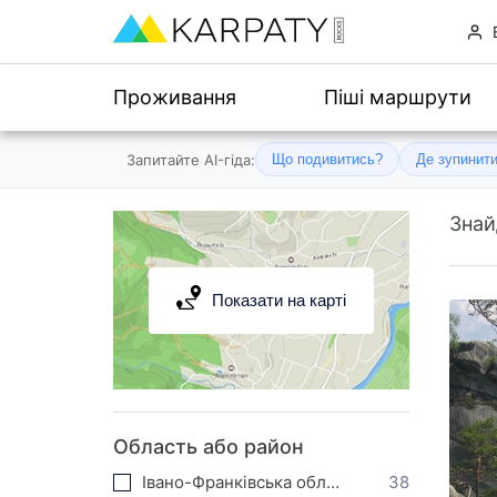
Проживання
Піші маршрути
Запитайте AI-гіда:
Що подивитись?
Де зупинит
Зна
Показати на карті
Область або район
Івано-Франківська область
38