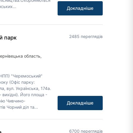
 лісництва.Охороняються
ських...
Докладніше
2485 переглядів
й парк
Чернівецька область,
(НПП) "Черемоський"
оку (Офіс парку:
а, вул. Українська, 174а.
- вихідні). Його площа -
рію Чивчино-
Докладніше
в Чорний діл та...
6700 переглядів
а