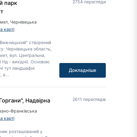
2754 перегляди
й парк
ет
омет, Чернівецька
а карті
"Вижницький" створений
у: Чернівецька область,
мет, вул. Центральна,
і Нд - вихідні). Основою
чі тут ландшафні
Докладніше
 а...
2611 переглядів
Горгани", Надвірна
Івано-Франківська
а карті
дник розташований у