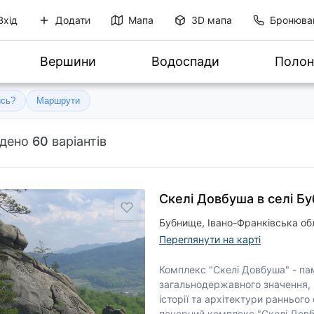
Вхід
Додати
Мапа
3D мапа
Бронюва
Вершини
Водоспади
Полон
ись?
Маршрути
йдено
60
варіантів
Скелі Довбуша в селі Б
Бубнище, Івано-Франківська обл
Переглянути на карті
Комплекс "Скелі Довбуша" - па
загальнодержавного значення, 
історії та архітектури ранньог
печерний комплекс "Скелі Дов