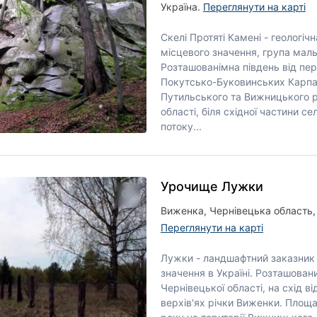
Україна.
Переглянути на карті
Скелі Протяті Камені - геологіч
місцевого значення, група мал
Розташованімна південь від пе
Покутсько-Буковинських Карпа
Путильського та Вижницького р
області, біля східної частини се
потоку...
Урочище Лужки
Виженка, Чернівецька область, 
Переглянути на карті
Лужки - ландшафтний заказник
значення в Україні. Розташова
Чернівецької області, на схід в
верхів'ях річки Виженки. Площа