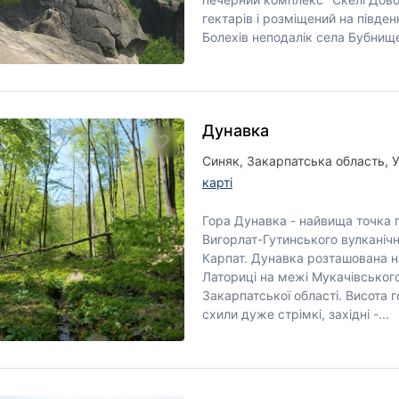
гектарів і розміщений на півден
Болехів неподалік села Бубнище
Дунавка
Синяк, Закарпатська область, 
карті
Гора Дунавка - найвища точка 
Вигорлат-Гутинського вулканіч
Карпат. Дунавка розташована н
Латориці на межі Мукачівського
Закарпатської області. Висота г
схили дуже стрімкі, західні -...