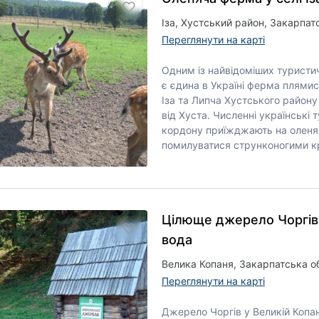
Іза, Хустський район, Закарпат
Переглянути на карті
Одним із найвідоміших туристич
є єдина в Україні ферма плями
Іза та Липча Хустського району
від Хуста. Численні українські т
кордону приїжджають на оленяч
помилуватися струнконогими кр
Цілюще джерело Чоргів
вода
Велика Копаня, Закарпатська об
Переглянути на карті
Джерело Чоргів у Великій Копа