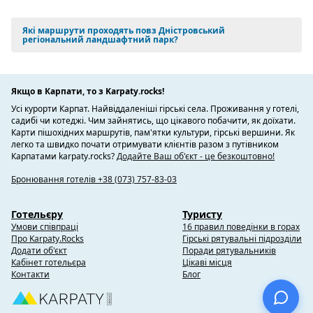
Які маршрути проходять повз Дністровський
регіональний ландшафтний парк?
Якщо в Карпати, то з Karpaty.rocks!
Усі курорти Карпат. Найвіддаленіші гірські села. Проживання у готелі,
садибі чи котеджі. Чим зайнятись, що цікавого побачити, як доїхати.
Карти пішохідних маршрутів, пам'ятки культури, гірські вершини. Як
легко та швидко почати отримувати клієнтів разом з путівником
Карпатами karpaty.rocks?
Додайте Ваш об'єкт - це безкоштовно!
Бронювання готелів +38 (073) 757-83-03
Готельєру
Туристу
Умови співпраці
16 правил поведінки в горах
Про Karpaty.Rocks
Гірські рятувальні підрозділи
Додати об'єкт
Поради рятувальників
Кабінет готельєра
Цікаві місця
Контакти
Блог