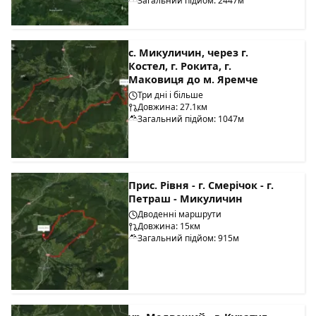
Загальний підйом: 2447м
с. Микуличин, через г.
Костел, г. Рокита, г.
Маковиця до м. Яремче
Три дні і більше
Довжина: 27.1км
Загальний підйом: 1047м
Прис. Рівня - г. Смерічок - г.
Петраш - Микуличин
Дводенні маршрути
Довжина: 15км
Загальний підйом: 915м