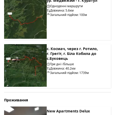
ур. Медвежий - г. Куратул
Одноденні маршрути
Довжина: 5.6км
Загальний підйом: 100м
с. Космач, через г. Ротило,
г. Грегіт, г. Біла Кобила до
с.Буковець
Три дні і більше
Довжина: 40.2км
Загальний підйом: 1739м
Проживання
New Apartments Delux