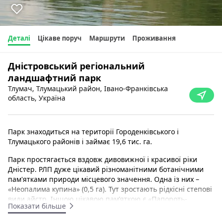
Деталі
Цікаве поруч
Маршрути
Проживання
Дністровський регіональний
ландшафтний парк
Тлумач, Тлумацький район, Івано-Франківська
область, Україна
Парк знаходиться на території Городенківського і
Тлумацького районів і займає 19,6 тис. га.
Парк простягається вздовж дивовижної і красивої ріки
Дністер. РЛП дуже цікавий різноманітними ботанічними
пам'ятками природи місцевого значення. Одна із них –
«Неопалима купина» (0,5 га). Тут зростають рідкісні степові
види айстр. Іншою цікавою пам’яткою є «Папороть-
Показати більше
листовик» (0,5 га), де на великому камені зростає
реліктовий вид папороті. Осередки степової рослинності із