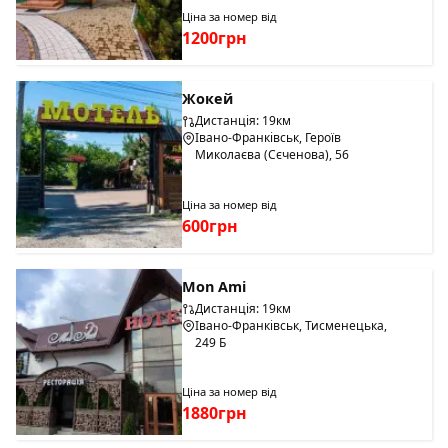
Ціна за номер від
1200грн
Жокей
Дистанція: 19км
Івано-Франківськ, Героїв
Миколаєва (Сєченова), 56
Ціна за номер від
600грн
Mon Ami
Дистанція: 19км
Івано-Франківськ, Тисменецька,
249 Б
Ціна за номер від
1880грн