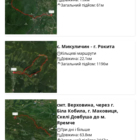
Загальний підйом: 61м
с. Микуличин - г. Рокита
Кільцеві маршрути
Довжина: 22.1км
Загальний підйом: 1196м
смт. Верховина, через г.
Біла Кобила, г. Маковиця,
Скелі Довбуша до м.
Яремче
Три дні і більше
Довжина: 63.8км