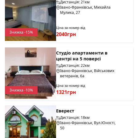
Дистанція: 21км
Івано-Франківськ, Михайла
Мулика, 27
Ціна за номер від
Знижка -15%
2040грн
Студіо апартаменти в
центрі на 5 поверсі
Дистанція: 22км
Івано-Франківськ, Військових
ветеранів, 6а
Ціна за номер від
Знижка -10%
1321грн
Еверест
Дистанція: 18км
Івано-Франківськ, Вул.Юності,
50