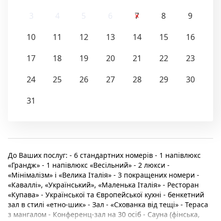
3
4
5
6
7
8
9
10
11
12
13
14
15
16
17
18
19
20
21
22
23
24
25
26
27
28
29
30
31
До Ваших послуг: - 6 стандартних номерів - 1 напівлюкс
«Грандж» - 1 напівлюкс «Весільний» - 2 люкси -
«Мінімалізм» і «Велика Італія» - 3 покращених номери -
«Каваллі», «Український», «Маленька Італія» - Ресторан
«Купава» - Української та Європейської кухні - бенкетний
зал в стилі «етно-шик» - Зал - «Схованка від тещі» - Тераса
з мангалом - Конференц-зал на 30 осіб - Сауна (фінська,