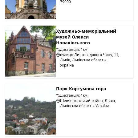
79000
Художньо-меморіальний
музей Олекси
Новаківського
Дистанція: 1км
вулиця Листопадового Чину, 11,
Львів, Львівська область,
Україна
Парк Кортумова гора
Дистанція: 1км
Шевченківський район, Львів,
Львівська область, Україна