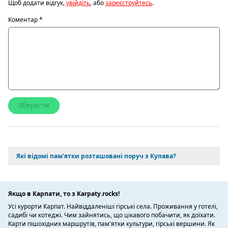
Щоб додати відгук,
увійдіть
, або
зареєструйтесь
.
Коментар
*
Які відомі пам'ятки розташовані поруч з Купава?
Якщо в Карпати, то з Karpaty.rocks!
Усі курорти Карпат. Найвіддаленіші гірські села. Проживання у готелі,
садибі чи котеджі. Чим зайнятись, що цікавого побачити, як доїхати.
Карти пішохідних маршрутів, пам'ятки культури, гірські вершини. Як