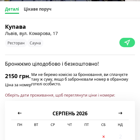
Деталі
Цікаве поруч
Купава
Львів, вул. Комарова, 17
Ресторан
Сауна
Бронюємо цілодобово і безкоштовно!
Ми не беремо комісію за бронювання, ви сплачуєте
2150 грн.
таку ж суму, якщо б забронювали номер в обраному
готелі особисто.
Ціна за номер
Оберіть дати проживання, щоб переглянути ціни і номери:
СЕРПЕНЬ 2026
ПН
ВТ
СР
ЧТ
ПТ
СБ
НД
1
2