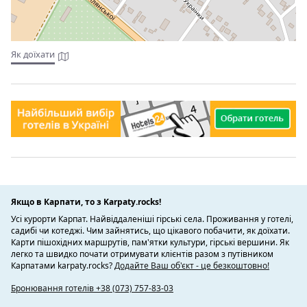
Як доїхати
Якщо в Карпати, то з Karpaty.rocks!
Усі курорти Карпат. Найвіддаленіші гірські села. Проживання у готелі,
садибі чи котеджі. Чим зайнятись, що цікавого побачити, як доїхати.
Карти пішохідних маршрутів, пам'ятки культури, гірські вершини. Як
легко та швидко почати отримувати клієнтів разом з путівником
Карпатами karpaty.rocks?
Додайте Ваш об'єкт - це безкоштовно!
Бронювання готелів +38 (073) 757-83-03