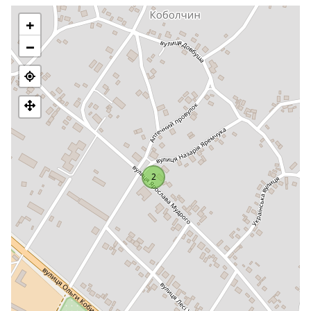
+
−
2