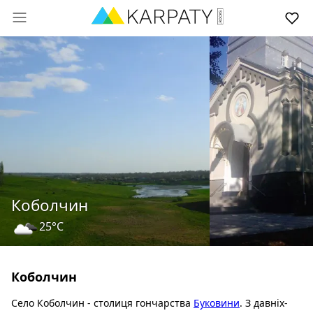
Коболчин
25°C
Коболчин
Село Коболчин - столиця гончарства
Буковини
. З давніх-