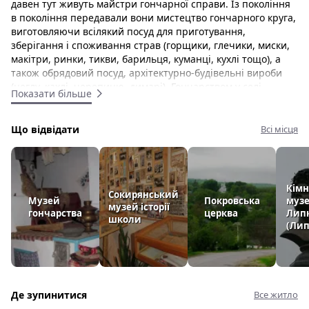
давен тут живуть майстри гончарної справи. Із покоління
в покоління передавали вони мистецтво гончарного круга,
виготовляючи всілякий посуд для приготування,
зберігання і споживання страв (горщики, глечики, миски,
макітри, ринки, тикви, барильця, куманці, кухлі тощо), а
також обрядовий посуд, архітектурно-будівельні вироби
(цеглу, кахлі, черепицю, димарі). Гончарством у селі
Показати більше
почали займатися декілька століть назад. У молдавській
грамоті 1447 року згадується декілька центрів виробництва
гончарного посуду і серед них - село Коболчин.
Що відвідати
Всі місця
У грудні 2008 р. відкрито
Коболчинський районний музей
гончарства
. Засновником його став заслужений працівник
культури України Іван Іванович Гончар. Тут зберігаються
Кімн
близько тисячі горщиків, створених гончарськими
Сокирянський
Музей
Покровська
музе
музей історії
династіями села Коболчин.
гончарства
церква
Липк
школи
(Лип
Селом протікає річка Кобильчинська, права притока
Дністра. Перша згадка про село відноситься до 1470 р.,
коли бояриня Анна, сестра логофета Добрулова передала
населений пункт у власність племінникам - Барсу і
Шушману. За даними на 1859 рік у власницькому селі
Де зупинитися
Все житло
Хотинського повіту Бессарабської губернії, мешкала 1471