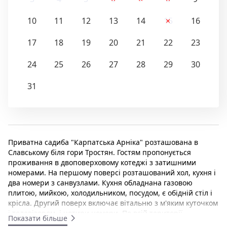
10
11
12
13
14
15
16
17
18
19
20
21
22
23
24
25
26
27
28
29
30
31
Приватна садиба "Карпатська Арніка" розташована в
Славському біля гори Тростян. Гостям пропонується
проживання в двоповерховому котеджі з затишними
номерами. На першому поверсі розташований хол, кухня і
два номери з санвузлами. Кухня обладнана газовою
плитою, мийкою, холодильником, посудом, є обідній стіл і
крісла. Другий поверх включає вітальню з м'яким куточком
і телевізором, і чотири номери. По всій території
Показати більше
надається безкоштовний Wi-Fi доступ. До послуг гостей