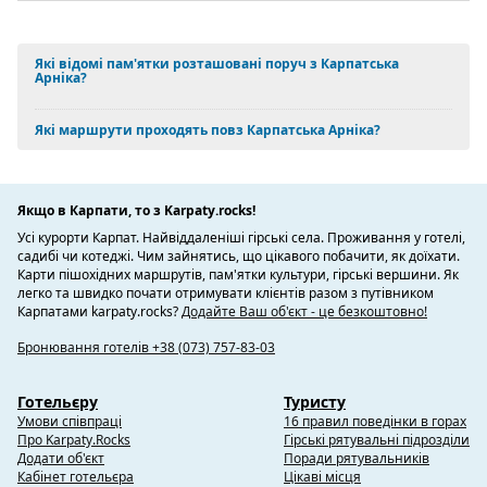
Які відомі пам'ятки розташовані поруч з Карпатська
Арніка?
Які маршрути проходять повз Карпатська Арніка?
Якщо в Карпати, то з Karpaty.rocks!
Усі курорти Карпат. Найвіддаленіші гірські села. Проживання у готелі,
садибі чи котеджі. Чим зайнятись, що цікавого побачити, як доїхати.
Карти пішохідних маршрутів, пам'ятки культури, гірські вершини. Як
легко та швидко почати отримувати клієнтів разом з путівником
Карпатами karpaty.rocks?
Додайте Ваш об'єкт - це безкоштовно!
Бронювання готелів +38 (073) 757-83-03
Готельєру
Туристу
Умови співпраці
16 правил поведінки в горах
Про Karpaty.Rocks
Гірські рятувальні підрозділи
Додати об'єкт
Поради рятувальників
Кабінет готельєра
Цікаві місця