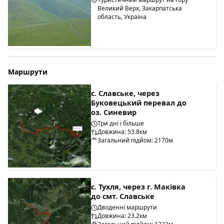
Великий Верх, Закарпатська
область, Україна
Маршрути
с. Славське, через
Буковецький перевал до
оз. Синевир
Три дні і більше
Довжина: 53.8км
Загальний підйом: 2170м
с. Тухля, через г. Маківка
до смт. Славське
Дводенні маршрути
Довжина: 23.2км