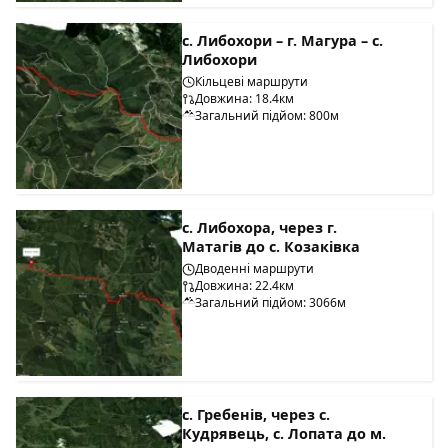
с. Либохори – г. Магура – с.
Либохори
Кільцеві маршрути
Довжина: 18.4км
Загальний підйом: 800м
с. Либохора, через г.
Матагів до с. Козаківка
Дводенні маршрути
Довжина: 22.4км
Загальний підйом: 3066м
с. Гребенів, через с.
Кудрявець, с. Лопата до м.