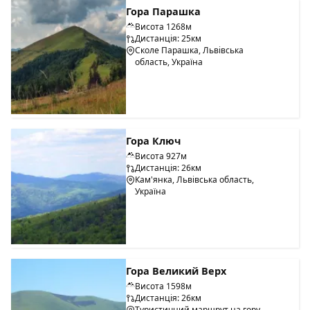
Гора Парашка
Висота 1268м
Дистанція: 25км
Сколе Парашка, Львівська
область, Україна
Гора Ключ
Висота 927м
Дистанція: 26км
Кам'янка, Львівська область,
Україна
Гора Великий Верх
Висота 1598м
Дистанція: 26км
Туристичний маршрут на гору