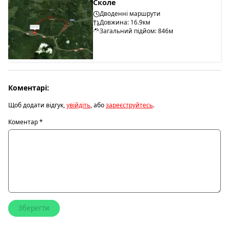
Сколе
Дводенні маршрути
Довжина: 16.9км
Загальний підйом: 846м
Коментарі:
Щоб додати відгук,
увійдіть
, або
зареєструйтесь
.
Коментар
*