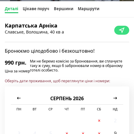
Деталі
Цікаве поруч
Вершини
Маршрути
Карпатська Арніка
Славське, Волошина, 40 кв а
Бронюємо цілодобово і безкоштовно!
Ми не беремо комісію за бронювання, ви сплачуєте
990 грн.
таку ж суму, якщо б забронювали номер в обраному
готелі особисто.
Ціна за номер
Оберіть дати проживання, щоб переглянути ціни і номери:
СЕРПЕНЬ 2026
ПН
ВТ
СР
ЧТ
ПТ
СБ
НД
1
2
3
4
5
6
7
8
9