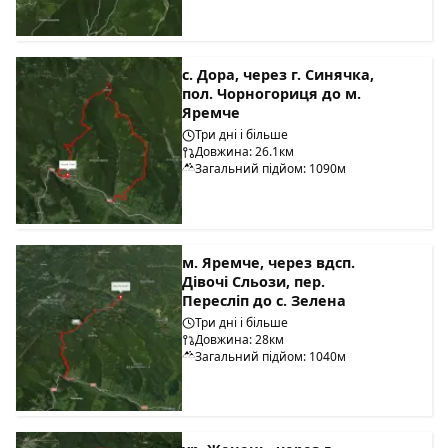
с. Дора, через г. Синячка,
пол. Чорногориця до м.
Яремче
Три дні і більше
Довжина: 26.1км
Загальний підйом: 1090м
м. Яремче, через вдсп.
Дівочі Сльози, пер.
Пересліп до с. Зелена
Три дні і більше
Довжина: 28км
Загальний підйом: 1040м