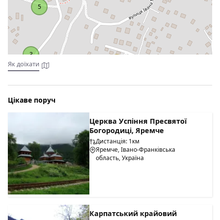
5
3
24
Як доїхати
Цікаве поруч
Церква Успіння Пресвятої
Богородиці, Яремче
Дистанція: 1км
Яремче, Івано-Франківська
область, Україна
Карпатський крайовий