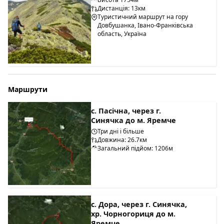
Дистанція: 13км
Туристичний маршрут на гору
Довбушанка, Івано-Франківська
область, Україна
Маршрути
с. Пасічна, через г.
Синячка до м. Яремче
Три дні і більше
Довжина: 26.7км
Загальний підйом: 1206м
с. Дора, через г. Синячка,
хр. Чорногориця до м.
Яремче