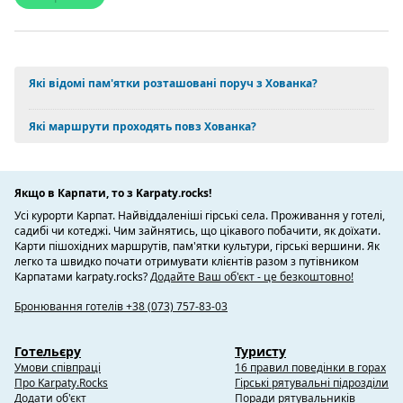
Які відомі пам'ятки розташовані поруч з Хованка?
Які маршрути проходять повз Хованка?
Якщо в Карпати, то з Karpaty.rocks!
Усі курорти Карпат. Найвіддаленіші гірські села. Проживання у готелі,
садибі чи котеджі. Чим зайнятись, що цікавого побачити, як доїхати.
Карти пішохідних маршрутів, пам'ятки культури, гірські вершини. Як
легко та швидко почати отримувати клієнтів разом з путівником
Карпатами karpaty.rocks?
Додайте Ваш об'єкт - це безкоштовно!
Бронювання готелів +38 (073) 757-83-03
Готельєру
Туристу
Умови співпраці
16 правил поведінки в горах
Про Karpaty.Rocks
Гірські рятувальні підрозділи
Додати об'єкт
Поради рятувальників