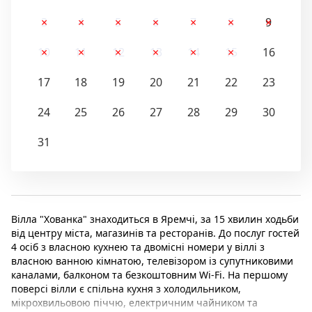
3
4
5
6
7
8
9
10
11
12
13
14
15
16
17
18
19
20
21
22
23
24
25
26
27
28
29
30
31
Вілла "Хованка" знаходиться в Яремчі, за 15 хвилин ходьби
від центру міста, магазинів та ресторанів. До послуг гостей
4 осіб з власною кухнею та двомісні номери у віллі з
власною ванною кімнатою, телевізором із супутниковими
каналами, балконом та безкоштовним Wi-Fi. На першому
поверсі вілли є спільна кухня з холодильником,
мікрохвильовою піччю, електричним чайником та