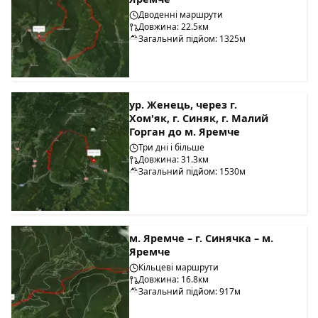
Дводенні маршрути
Довжина: 22.5км
Загальний підйом: 1325м
ур. Женець, через г.
Хом'як, г. Синяк, г. Малий
Горган до м. Яремче
Три дні і більше
Довжина: 31.3км
Загальний підйом: 1530м
м. Яремче – г. Синячка – м.
Яремче
Кільцеві маршрути
Довжина: 16.8км
Загальний підйом: 917м