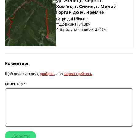
ур. Женець, через г.
Хом'як, г. Синяк, г. Малий
Горган до м. Яремче
Три дні і більше
Довжина: 54.3км
Загальний підйом: 2746м
Коментарі:
Щоб додати відгук,
увійдіть
, або
зареєструйтесь
.
Коментар
*