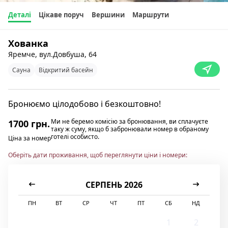
Деталі
Цікаве поруч
Вершини
Маршрути
Хованка
Яремче, вул.Довбуша, 64
Сауна
Відкритий басейн
Бронюємо цілодобово і безкоштовно!
Ми не беремо комісію за бронювання, ви сплачуєте
1700 грн.
таку ж суму, якщо б забронювали номер в обраному
готелі особисто.
Ціна за номер
Оберіть дати проживання, щоб переглянути ціни і номери:
СЕРПЕНЬ 2026
ПН
ВТ
СР
ЧТ
ПТ
СБ
НД
1
2