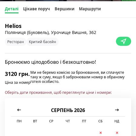
Деталі
Цікаве поруч
Вершини
Маршрути
Helios
Поляниця (Буковель), Урочище Вишня, 362
Ресторан
Критий басейн
Бронюємо цілодобово і безкоштовно!
Ми не беремо комісію за бронювання, ви сплачуєте
3120 грн.
таку ж суму, якщо б забронювали номер в обраному
готелі особисто.
Ціна за номер
Оберіть дати проживання, щоб переглянути ціни і номери:
СЕРПЕНЬ 2026
ПН
ВТ
СР
ЧТ
ПТ
СБ
НД
1
2