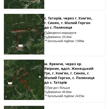
с. Татарів, через г. Хом'як,
г. Синяк, г. Малий Горган
до с. Поляниця
Дводенні маршрути
Довжина: 20.4км
Загальний підйом: 1398м
м. Яремче, через хр.
Явірник, вдсп. Женецький
Гук, г. Хом'як, г. Синяк, г.
Малий Горган, с. Поляниця
до с. Татарів
Три дні і більше
Довжина: 46.8км
Загальний підйом: 2435м