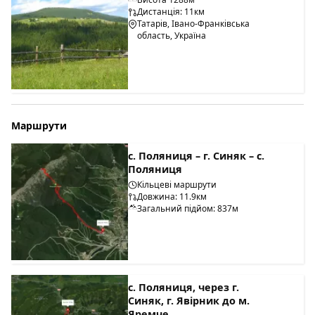
Дистанція: 11км
Татарів, Івано-Франківська
область, Україна
Маршрути
с. Поляниця – г. Синяк – с.
Поляниця
Кільцеві маршрути
Довжина: 11.9км
Загальний підйом: 837м
с. Поляниця, через г.
Синяк, г. Явірник до м.
Яремче