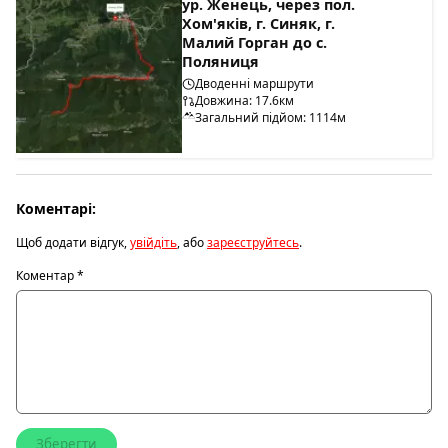
ур. Женець, через пол.
Хом'яків, г. Синяк, г.
Малий Горган до с.
Поляниця
Дводенні маршрути
Довжина: 17.6км
Загальний підйом: 1114м
Коментарі:
Щоб додати відгук,
увійдіть
, або
зареєструйтесь
.
Коментар
*