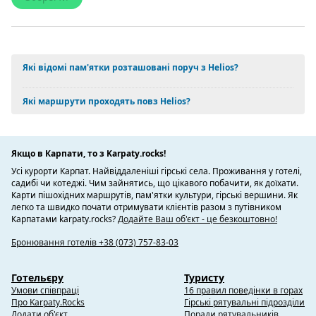
Які відомі пам'ятки розташовані поруч з Helios?
Які маршрути проходять повз Helios?
Якщо в Карпати, то з Karpaty.rocks!
Усі курорти Карпат. Найвіддаленіші гірські села. Проживання у готелі,
садибі чи котеджі. Чим зайнятись, що цікавого побачити, як доїхати.
Карти пішохідних маршрутів, пам'ятки культури, гірські вершини. Як
легко та швидко почати отримувати клієнтів разом з путівником
Карпатами karpaty.rocks?
Додайте Ваш об'єкт - це безкоштовно!
Бронювання готелів +38 (073) 757-83-03
Готельєру
Туристу
Умови співпраці
16 правил поведінки в горах
Про Karpaty.Rocks
Гірські рятувальні підрозділи
Додати об'єкт
Поради рятувальників