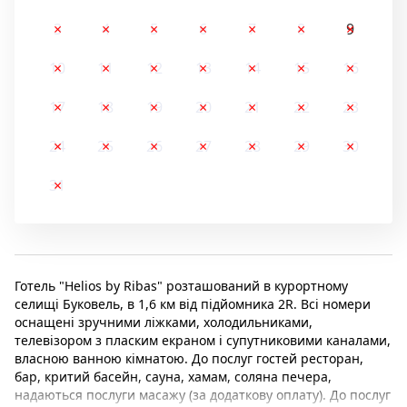
3
4
5
6
7
8
9
10
11
12
13
14
15
16
17
18
19
20
21
22
23
24
25
26
27
28
29
30
31
Готель "Helios by Ribas" розташований в курортному
селищі Буковель, в 1,6 км від підйомника 2R. Всі номери
оснащені зручними ліжками, холодильниками,
телевізором з пласким екраном і супутниковими каналами,
власною ванною кімнатою. До послуг гостей ресторан,
бар, критий басейн, сауна, хамам, соляна печера,
надаються послуги масажу (за додаткову оплату). До послуг