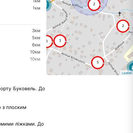
1км
1км
3км
5км
6км
10км
10км
Leaflet
рорту Буковель. До
р з плоским
емими ліжками. До