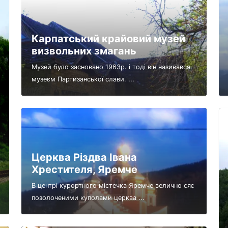
Карпатський крайовий музей
визвольних змагань
Музей було засновано 1963р. і тоді він називався
музеєм Партизанської слави. ...
Церква Різдва Івана
Хрестителя, Яремче
В центрі курортного містечка Яремче велично сяє
позолоченими куполами церква ...