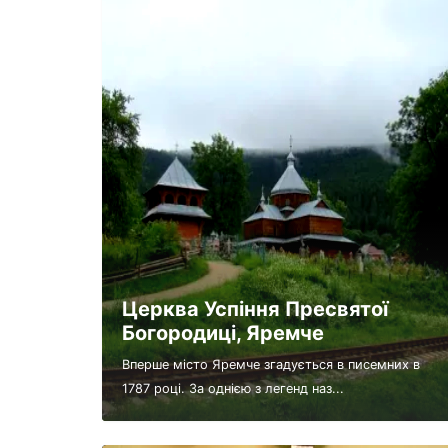
Церква Успіння Пресвятої
Богородиці, Яремче
Вперше місто Яремче згадується в писемних в
1787 році. За однією з легенд наз...