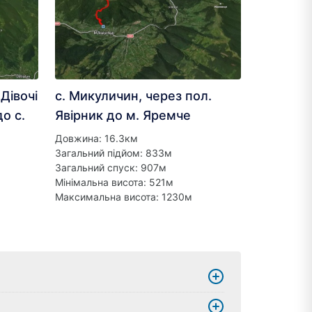
Дівочі
с. Микуличин, через пол.
о с.
Явірник до м. Яремче
Довжина: 16.3км
Загальний підйом: 833м
Загальний спуск: 907м
Мінімальна висота: 521м
Максимальна висота: 1230м