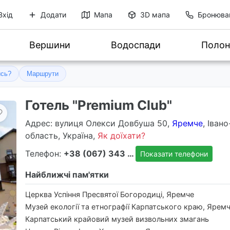
Вхід
Додати
Мапа
3D мапа
Бронюва
Вершини
Водоспади
Полон
ись?
Маршрути
Готель "Premium Club"
Адрес
: вулиця Олекси Довбуша 50,
Яремче
, Іван
область, Україна,
Як доїхати?
Телефон:
+38 (067) 343 3400
Показати телефони
Найближчі пам'ятки
Церква Успіння Пресвятої Богородиці, Яремче
Музей екології та етнографії Карпатського краю, Ярем
Карпатський крайовий музей визвольних змагань