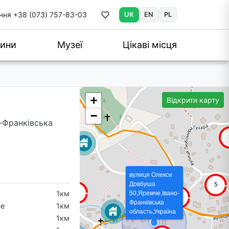
ння
+38 (073) 757-83-03
UK
EN
PL
ини
Музеї
Цікаві місця
+
Відкрити карту
−
о-Франківська
вулиця Олекси
Довбуша
50,Яремче,Івано-
1км
Франківська
че
1км
область,Україна
1км