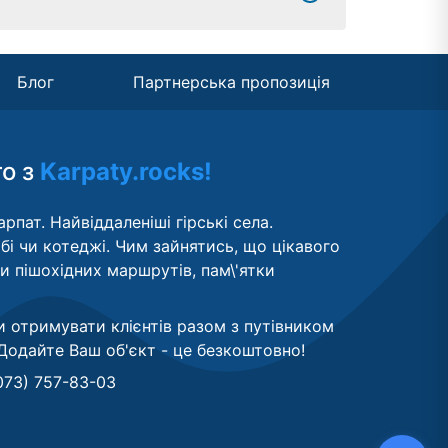
Блог
Партнерська пропозиція
то з
Karpaty.rocks!
рпат. Найвіддаленіші гірські села.
бі чи котеджі. Чим зайнятись, що цікавого
ти пішохідних маршрутів, пам\'ятки
и отримувати клієнтів разом з путівником
Додайте Ваш об'єкт - це безкоштовно
!
073) 757-83-03