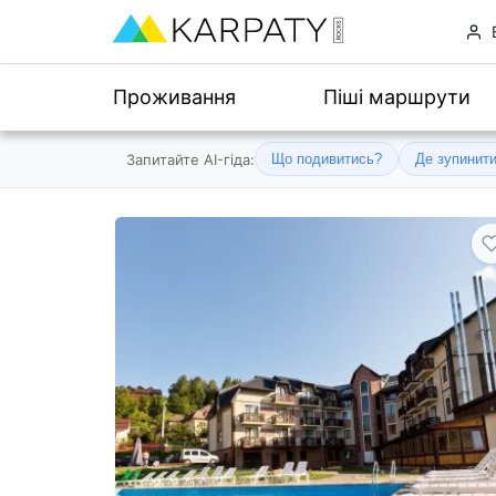
Проживання
Піші маршрути
Запитайте AI-гіда:
Що подивитись?
Де зупинит