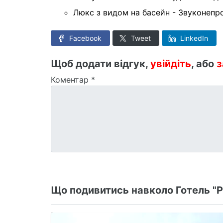
Люкс з видом на басейн -
Звуконепро
Facebook
Tweet
LinkedIn
Щоб додати відгук,
увійдіть
, або
з
Коментар
*
Що подивитись навколо Готель "P