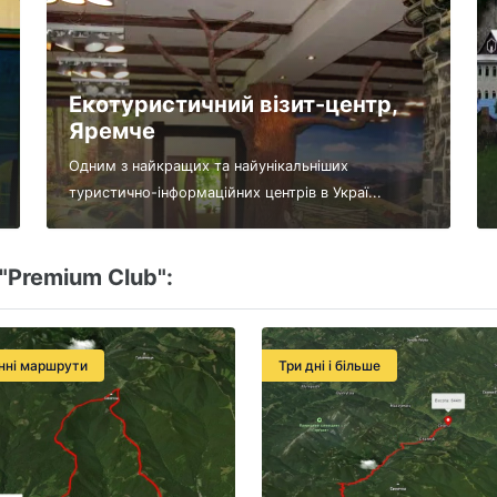
Екотуристичний візит-центр,
Яремче
Одним з найкращих та найунікальніших
туристично-інформаційних центрів в Украї...
"Premium Club":
нні маршрути
Три дні і більше