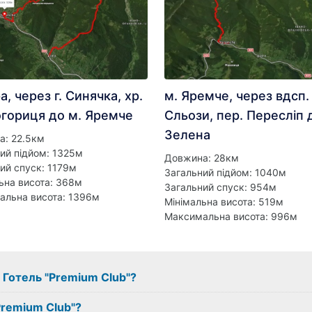
а, через г. Синячка, хр.
м. Яремче, через вдсп. 
гориця до м. Яремче
Сльози, пер. Пересліп д
Зелена
а: 22.5км
ий підйом: 1325м
Довжина: 28км
ий спуск: 1179м
Загальний підйом: 1040м
ьна висота: 368м
Загальний спуск: 954м
альна висота: 1396м
Мінімальна висота: 519м
Максимальна висота: 996м
з Готель "Premium Club"?
Premium Club"?