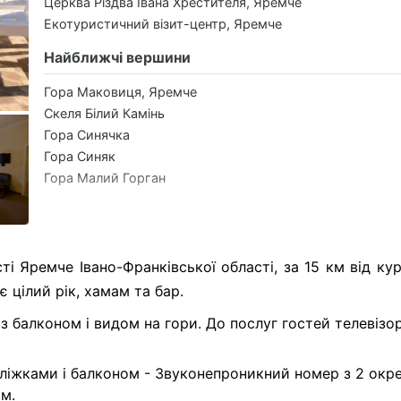
Церква Різдва Івана Хрестителя, Яремче
Екотуристичний візит-центр, Яремче
Найближчі вершини
Гора Маковиця, Яремче
Скеля Білий Камінь
Гора Синячка
Гора Синяк
Гора Малий Горган
ті Яремче Івано-Франківської області, за 15 км від ку
 цілий рік, хамам та бар.
з балконом і видом на гори. До послуг гостей телевізо
ліжками і балконом -
Звуконепроникний номер з 2 окр
м.