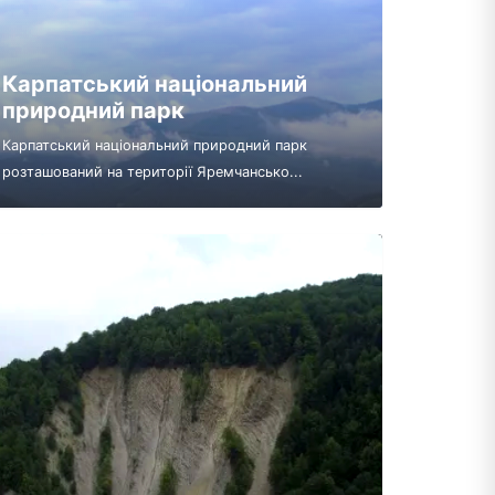
Карпатський національний
природний парк
Карпатський національний природний парк
розташований на території Яремчансько...