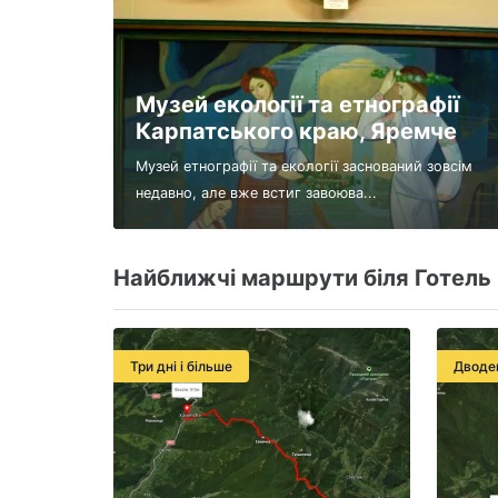
Музей екології та етнографії
Карпатського краю, Яремче
Музей етнографії та екології заснований зовсім
недавно, але вже встиг завоюва...
Найближчі маршрути біля Готель 
Три дні і більше
Дводе