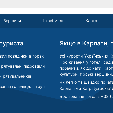
Вершини
Цікаві місця
Карта
туриста
Якщо в Карпати, 
вил поведінки в горах
Усі курорти Українських Ка
Проживання у готелі, сади
і рятувальні підрозділи
побачити, як доїхати. Кар
культури, гірські вершини.
 рятувальників
Як легко та швидко почат
ання готелів для груп
Карпатами Karpaty.rocks?
Бронювання готелів +38 (