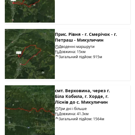
Прис. Рівня - г. Смерічок - г.
Петраш - Микуличин
Дводенні маршрути
Довжина: 15км
Загальний підйом: 915м
смт. Верховина, через г.
Біла Кобила, г. Хорде, г.
Ліснів до с. Микуличин
Три дні і більше
Довжина: 41.3км
Загальний підйом: 1564м