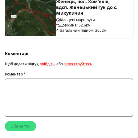
Женець, пол. Хом'яків,
вдсп. Женецький Гук до с.
Микуличин
Кільцеві маршрути
Довжина: 52.6км
Загальний підйом: 2052м
Коментарі:
Щоб додати відгук,
увійдіть
, або
зареєструйтесь
.
Коментар
*