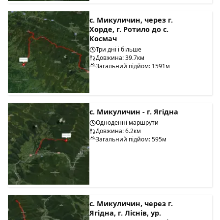
с. Микуличин, через г.
Хорде, г. Ротило до с.
Космач
Три дні і більше
Довжина: 39.7км
Загальний підйом: 1591м
с. Микуличин - г. Ягідна
Одноденні маршрути
Довжина: 6.2км
Загальний підйом: 595м
с. Микуличин, через г.
Ягідна, г. Ліснів, ур.