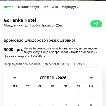
Деталі
Цікаве поруч
Вершини
Маршрути
Gorianka Hotel
Микуличин, діл.Горби Пролісок 25а
Бронюємо цілодобово і безкоштовно!
Ми не беремо комісію за бронювання, ви сплачуєте
3000 грн.
таку ж суму, якщо б забронювали номер в обраному
готелі особисто.
Ціна за номер
Оберіть дати проживання, щоб переглянути ціни і номери:
СЕРПЕНЬ 2026
ПН
ВТ
СР
ЧТ
ПТ
СБ
НД
1
2
3
4
5
6
7
8
9