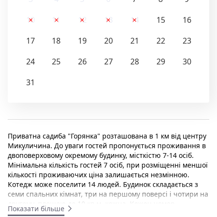
10
11
12
13
14
15
16
17
18
19
20
21
22
23
24
25
26
27
28
29
30
31
Приватна садиба "Горянка" розташована в 1 км від центру
Микуличина. До уваги гостей пропонується проживання в
двоповерховому окремому будинку, місткістю 7-14 осіб.
Мінімальна кількість гостей 7 осіб, при розміщенні меншої
кількості проживаючих ціна залишається незмінною.
Котедж може поселити 14 людей. Будинок складається з
семи спальних кімнат, три на першому поверсі і чотири на
другому, площею до 10 кв.м. кожна. Кожен номер
Показати більше
укомплектований великим двоспальним ліжком,