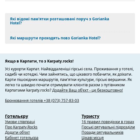
Які відомі пам'ятки розташовані поруч з Gorianka
Hotel?
Які маршрути проходять повз Gorianka Hotel?
Якщо в Карпати, то з Karpaty.rocks!
Усі курорти Карпат. Найвіддаленіші гірські села. Проживання у готелі,
садибі чи котеджі. Чим зайнятись, що цікавого побачити, як доїхати.
Карти пішохідних маршрутів, пам'ятки культури, гірські вершини. Як
легко та швидко почати отримувати клієнтів разом з путівником
Карпатами karpaty.rocks?
Додайте Ваш об'єкт - це безкоштовно!
Бронювання готелів +38 (073) 757-83-03
Готельєру
Туристу
Умови співпраці
16 правил поведінки в горах
Про Karpaty.Rocks
Гірські рятувальні підрозділи
Додати об'єкт
Поради рятувальників
Кабінет готельєра
Цікаві місця