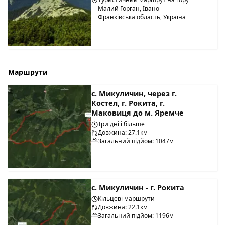
Малий Горган, Івано-
Франківська область, Україна
Маршрути
с. Микуличин, через г.
Костел, г. Рокита, г.
Маковиця до м. Яремче
Три дні і більше
Довжина: 27.1км
Загальний підйом: 1047м
с. Микуличин - г. Рокита
Кільцеві маршрути
Довжина: 22.1км
Загальний підйом: 1196м