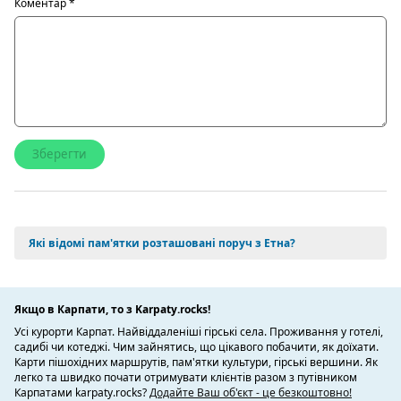
Коментар
*
Які відомі пам'ятки розташовані поруч з Етна?
Якщо в Карпати, то з Karpaty.rocks!
Усі курорти Карпат. Найвіддаленіші гірські села. Проживання у готелі,
садибі чи котеджі. Чим зайнятись, що цікавого побачити, як доїхати.
Карти пішохідних маршрутів, пам'ятки культури, гірські вершини. Як
легко та швидко почати отримувати клієнтів разом з путівником
Карпатами karpaty.rocks?
Додайте Ваш об'єкт - це безкоштовно!