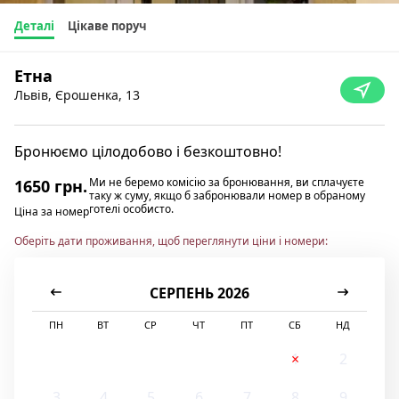
Деталі
Цікаве поруч
Етна
Львів, Єрошенка, 13
Бронюємо цілодобово і безкоштовно!
Ми не беремо комісію за бронювання, ви сплачуєте
1650 грн.
таку ж суму, якщо б забронювали номер в обраному
готелі особисто.
Ціна за номер
Оберіть дати проживання, щоб переглянути ціни і номери:
СЕРПЕНЬ 2026
ПН
ВТ
СР
ЧТ
ПТ
СБ
НД
1
2
3
4
5
6
7
8
9