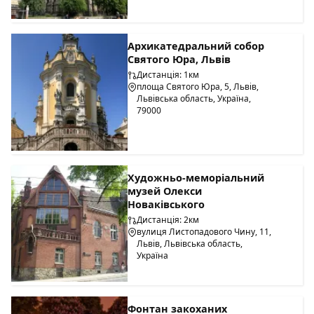
Архикатедральний собор
Святого Юра, Львів
Дистанція: 1км
площа Святого Юра, 5, Львів,
Львівська область, Україна,
79000
Художньо-меморіальний
музей Олекси
Новаківського
Дистанція: 2км
вулиця Листопадового Чину, 11,
Львів, Львівська область,
Україна
Фонтан закоханих