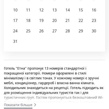
10
11
12
13
14
15
16
17
18
19
20
21
22
23
24
25
26
27
28
29
30
31
Готель "Етна" пропонує 13 номерів стандартної і
покращеної категорії. Номери оформлені в стилі
мінімалізму і в світлих тонах. У кожному номері є зручні
меблі, кондиціонер, гардероб і власна ванна кімната.
Холодильник знаходиться на рецепції. Готель підходить як
для розміщення індивідуальних туристів так і для
туристичних груп. Гостям пропонується безкоштовний Wi-
Fi. На території є велика автостоянка. Поруч із готелем
Показати більше
багато кафе та ресторанів. До історичної церкви Святого