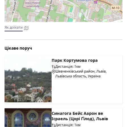
Як доїхати
Цікаве поруч
Парк Кортумова гора
Дистанція: 1км
Шевченківський район, Львів,
Львівська область, Україна
Синагога Бейс Аарон ве
Ісраель (Цорі Ґілод), Львів
Дистанція: 1км