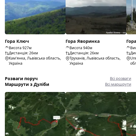
Гора Ключ
Гора Яворинка
Гор
Висота 927м
Висота 940м
Ви
Дистанція: 26км
Дистанція: 26км
Дис
Кам'янка, Львівська область,
Труханів, Львівська область,
Un
Україна
Україна
обл
Розваги поруч
Всі розваги
Маршрути з Дуліби
Всі маршрути