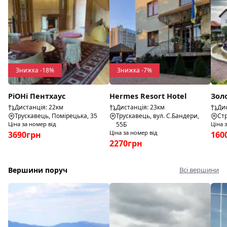
Знижка -18%
Знижка -7%
РіОНі Пентхаус
Hermes Resort Hotel
Зол
Дистанція: 22км
Дистанція: 23км
Дис
Трускавець, Помірецька, 35
Трускавець, вул. С.Бандери,
Стр
Ціна за номер від
55Б
Ціна 
Ціна за номер від
3690грн
160
2270грн
Вершини поруч
Всі вершини