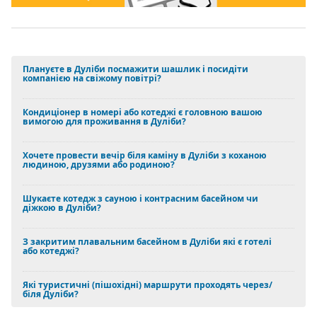
Плануєте в Дуліби посмажити шашлик і посидіти
компанією на свіжому повітрі?
Кондиціонер в номері або котеджі є головною вашою
вимогою для проживання в Дуліби?
Хочете провести вечір біля каміну в Дуліби з коханою
людиною, друзями або родиною?
Шукаєте котедж з сауною і контрасним басейном чи
діжкою в Дуліби?
З закритим плавальним басейном в Дуліби які є готелі
або котеджі?
Які туристичні (пішохідні) маршрути проходять через/
біля Дуліби?