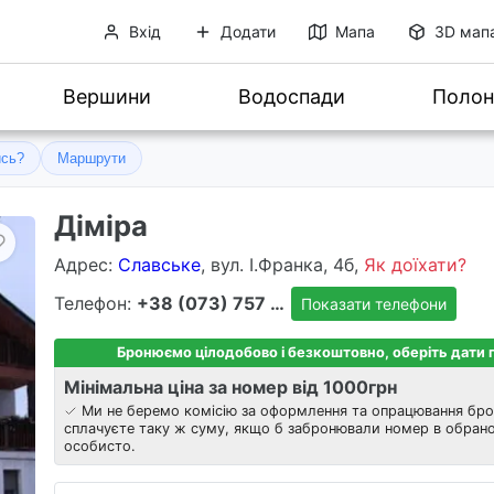
Вхід
Додати
Мапа
3D мап
Вершини
Водоспади
Полон
ись?
Маршрути
Діміра
Адрес
:
Славське
, вул. І.Франка, 4б,
Як доїхати?
Телефон:
+38 (073) 757 8303
Показати телефони
Бронюємо цілодобово і безкоштовно, оберіть дати
Мінімальна ціна за номер від 1000
грн
Ми не беремо комісію за оформлення та опрацювання бро
сплачуєте таку ж суму, якщо б забронювали номер в обрано
особисто.