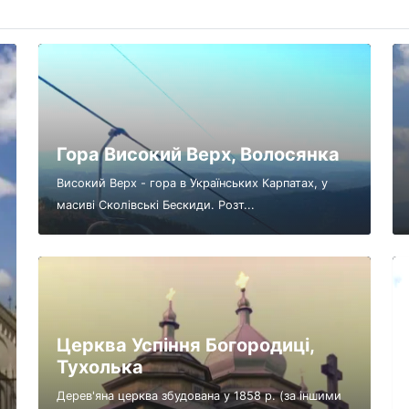
Гора Високий Верх, Волосянка
Високий Верх - гора в Українських Карпатах, у
масиві Сколівські Бескиди. Розт...
Церква Успіння Богородиці,
Тухолька
Дерев'яна церква збудована у 1858 р. (за іншими