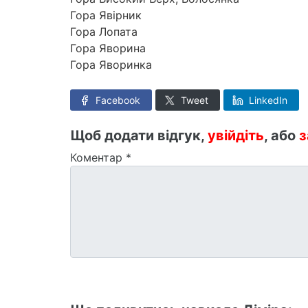
Гора Явірник
Гора Лопата
Гора Яворина
Гора Яворинка
Facebook
Tweet
LinkedIn
Щоб додати відгук,
увійдіть
, або
з
Коментар
*