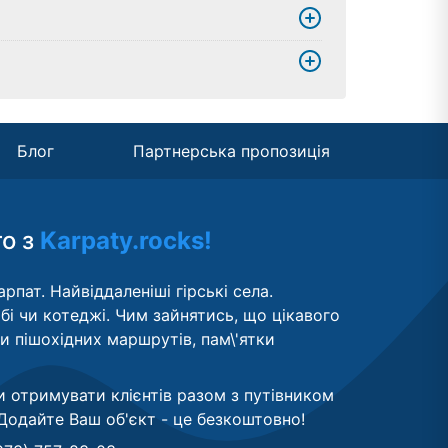
Блог
Партнерська пропозиція
то з
Karpaty.rocks!
рпат. Найвіддаленіші гірські села.
бі чи котеджі. Чим зайнятись, що цікавого
ти пішохідних маршрутів, пам\'ятки
и отримувати клієнтів разом з путівником
Додайте Ваш об'єкт - це безкоштовно
!