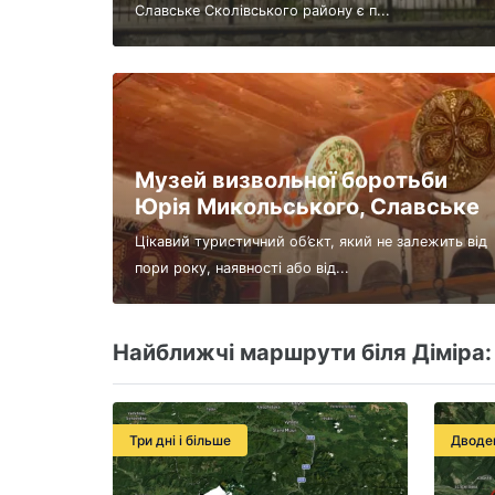
Славське Сколівського району є п...
Музей визвольної боротьби
Юрія Микольського, Славське
Цікавий туристичний об’єкт, який не залежить від
пори року, наявності або від...
Найближчі маршрути біля Діміра:
Три дні і більше
Дводе