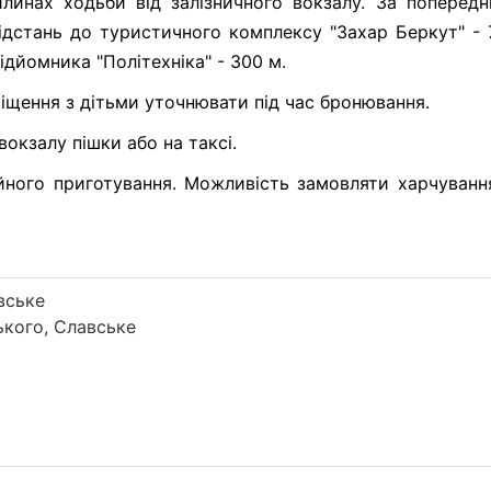
илинах ходьби від залізничного вокзалу. За поперед
ідстань до туристичного комплексу "Захар Беркут" - 7
підйомника "Політехніка" - 300 м.
іщення з дітьми уточнювати під час бронювання.
вокзалу пішки або на таксі.
йного приготування. Можливість замовляти харчуванн
вське
кого, Славське