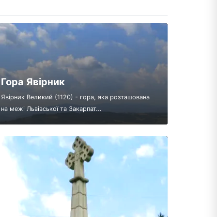
Гора Явірник
Явірник Великий (1120) - гора, яка розташована
на межі Львівської та Закарпат...