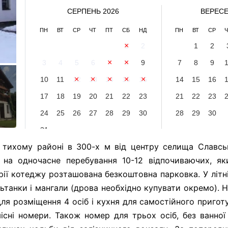
СЕРПЕНЬ 2026
ВЕРЕСЕ
ПН
ВТ
СР
ЧТ
ПТ
СБ
НД
ПН
ВТ
СР
Ч
1
2
1
2
3
4
5
6
7
8
9
7
8
9
10
11
12
13
14
15
16
14
15
16
17
18
19
20
21
22
23
21
22
23
24
25
26
27
28
29
30
28
29
30
31
 тихому районі в 300-х м від центру селища Славсь
 на одночасне перебування 10-12 відпочиваючих, я
ї котеджу розташована безкоштовна парковка. У літні
ьтанки і мангали (дрова необхідно купувати окремо). 
я розміщення 4 осіб і кухня для самостійного пригот
існі номери. Також номер для трьох осіб, без ванної