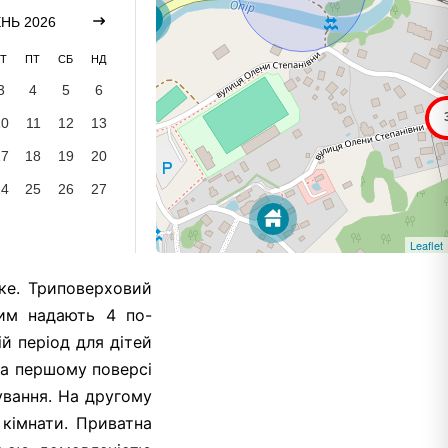
НЬ 2026
Т
ПТ
СБ
НД
3
4
5
6
10
11
12
13
17
18
19
20
24
25
26
27
Leaflet
ке. Триповерховий
ким надають 4 по-
й період для дітей
На першому поверсі
ування. На другому
 кімнати. Приватна