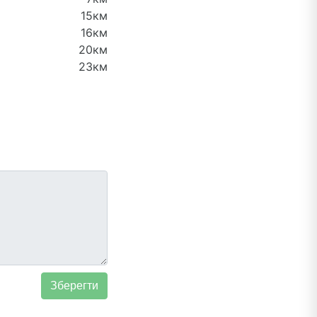
15км
16км
20км
23км