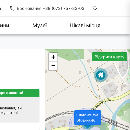
а
Бронювання
+38 (073) 757-83-03
ини
Музеї
Цікаві місця
+
Відкрити карту
−
 проживання!
нювання, ви
му готелі
Славське,вул.
І.Франка,4б