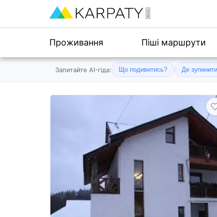
Проживання
Піші маршрути
Запитайте AI-гіда:
Що подивитись?
Де зупинит