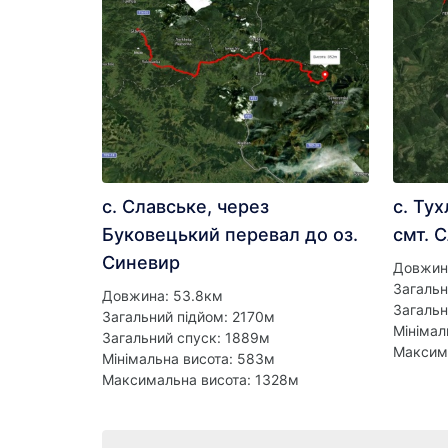
с. Славське, через
с. Тух
Буковецький перевал до оз.
смт. 
Синевир
Довжин
Загальн
Довжина: 53.8км
Загальн
Загальний підйом: 2170м
Мінімал
Загальний спуск: 1889м
Максим
Мінімальна висота: 583м
Максимальна висота: 1328м