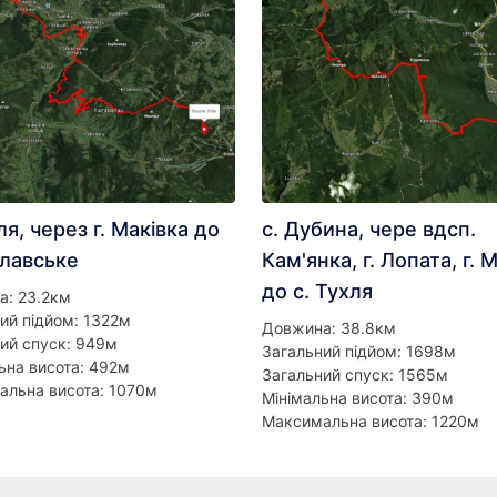
ля, через г. Маківка до
с. Дубина, чере вдсп.
Славське
Кам'янка, г. Лопата, г. 
до с. Тухля
а: 23.2км
ий підйом: 1322м
Довжина: 38.8км
ий спуск: 949м
Загальний підйом: 1698м
ьна висота: 492м
Загальний спуск: 1565м
альна висота: 1070м
Мінімальна висота: 390м
Максимальна висота: 1220м