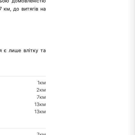
ньою домовленістю
 км, до витягів на
я є лише влітку та
1км
2км
7км
13км
13км
7км