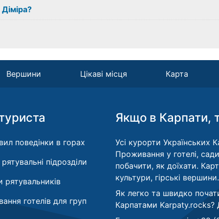
 Діміра?
Вершини
Цікаві місця
Карта
туриста
Якщо в Карпати, 
вил поведінки в горах
Усі курорти Українських Ка
Проживання у готелі, сади
і рятувальні підрозділи
побачити, як доїхати. Кар
культури, гірські вершини.
 рятувальників
Як легко та швидко почат
ання готелів для груп
Карпатами Karpaty.rocks?