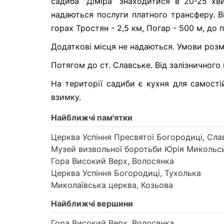
садиба "Діміра" знаходитися в 20-25 хв
надаються послуги платного трансферу. В
горах Тростян - 2,5 км, Погар - 500 м, до 
Додаткові місця не надаються. Умови розм
Потягом до ст. Славське. Від залізничного 
На території садиби є кухня для самості
взимку.
Найближчі пам'ятки
Церква Успіння Пресвятої Богородиці, Сла
Музей визвольної боротьби Юрія Микольсь
Гора Високий Верх, Волосянка
Церква Успіння Богородиці, Тухолька
Миколаївська церква, Козьова
Найближчі вершини
Гора Високий Верх, Волосянка