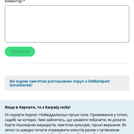
Коментар
*
Які відомі пам'ятки розташовані поруч з DeMarApart
Doroshenka?
Якщо в Карпати, то з Karpaty.rocks!
Усі курорти Карпат. Найвіддаленіші гірські села. Проживання у готелі,
садибі чи котеджі. Чим зайнятись, що цікавого побачити, як доїхати.
Карти пішохідних маршрутів, пам'ятки культури, гірські вершини. Як
легко та швидко почати отримувати клієнтів разом з путівником