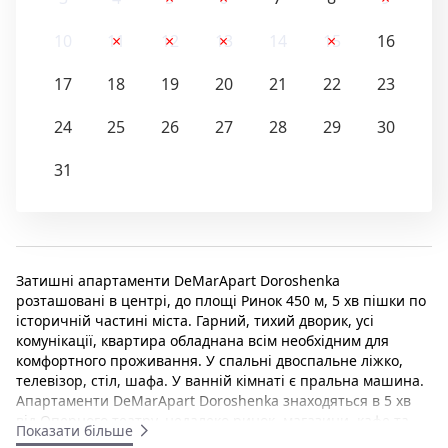
10
11
12
13
14
15
16
17
18
19
20
21
22
23
24
25
26
27
28
29
30
31
Затишні апартаменти DeMarApart Doroshenka
розташовані в центрі, до площі Ринок 450 м, 5 хв пішки по
історичній частині міста. Гарний, тихий дворик, усі
комунікації, квартира обладнана всім необхідним для
комфортного проживання. У спальні двоспальне ліжко,
телевізор, стіл, шафа. У ванній кімнаті є пральна машина.
Апартаменти DeMarApart Doroshenka знаходяться в 5 хв
від Оперного театру, недалеко ринок, магазини, кафе та
Показати більше
ресторани. Залізничний вокзал розташований за 4 км від