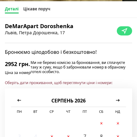
Деталі
Цікаве поруч
DeMarApart Doroshenka
Львів, Петра Дорошенка, 17
Бронюємо цілодобово і безкоштовно!
Ми не беремо комісію за бронювання, ви сплачуєте
2952 грн.
таку ж суму, якщо б забронювали номер в обраному
готелі особисто.
Ціна за номер
Оберіть дати проживання, щоб переглянути ціни і номери:
СЕРПЕНЬ 2026
ПН
ВТ
СР
ЧТ
ПТ
СБ
НД
1
2
3
4
5
6
7
8
9