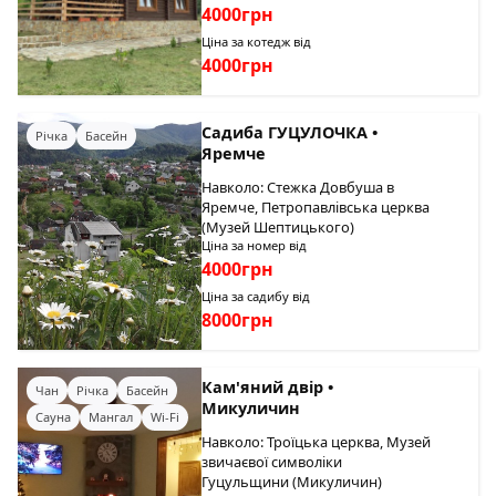
4000грн
Ціна за котедж від
4000грн
Садиба ГУЦУЛОЧКА •
Річка
Басейн
Яремче
Навколо: Стежка Довбуша в
Яремче, Петропавлівська церква
(Музей Шептицького)
Ціна за номер від
4000грн
Ціна за садибу від
8000грн
Кам'яний двір •
Чан
Річка
Басейн
Микуличин
Сауна
Мангал
Wi-Fi
Навколо: Троїцька церква, Музей
звичаєвої символіки
Гуцульщини (Микуличин)