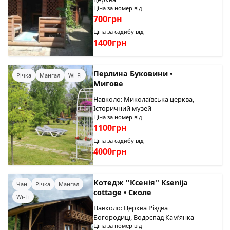
Ціна за номер від
700грн
Ціна за садибу від
1400грн
Перлина Буковини •
Річка
Мангал
Wi-Fi
Мигове
Навколо: Миколаївська церква,
Історичний музей
Ціна за номер від
1100грн
Ціна за садибу від
4000грн
Котедж ''Ксенія'' Ksenija
Чан
Річка
Мангал
cottage • Сколе
Wi-Fi
Навколо: Церква Різдва
Богородиці, Водоспад Кам’янка
Ціна за номер від