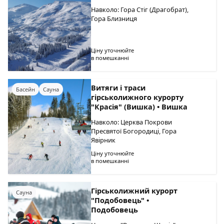
Навколо: Гора Стіг (Драгобрат),
Гора Близниця
Ціну уточнюйте
в помешканні
Витяги і траси
Басейн
Сауна
гірськолижного курорту
"Красія" (Вишка) • Вишка
Навколо: Церква Покрови
Пресвятої Богородиці, Гора
Явірник
Ціну уточнюйте
в помешканні
Гірськолижний курорт
Сауна
"Подобовець" •
Подобовець