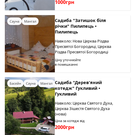
1000грн
Садиба "Затишок біля
Сауна
Мангал
річки" Пилипець •
Пилипець
Навколо: Нова Церква Різдва
Пресвятої Богородиці, Церква
Різдва Пресвятої Богородиці
Ціну уточнюйте
в помешканні
Садиба "Дерев'яний
Басейн
Сауна
Мангал
котедж" Гукливий •
Гукливий
Навколо: Церква Святого Духа,
Церква Зішестя Святого Духа
(нова)
Ціна за котедж від
2000грн