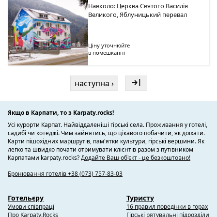
Навколо: Церква Святого Василія
Великого, Яблуницький перевал
Ціну уточнюйте
в помешканні
наступна ›
Якщо в Карпати, то з Karpaty.rocks!
Усі курорти Карпат. Найвіддаленіші гірські села. Проживання у готелі,
садибі чи котеджі. Чим зайнятись, що цікавого побачити, як доїхати.
Карти пішохідних маршрутів, пам'ятки культури, гірські вершини. Як
легко та швидко почати отримувати клієнтів разом з путівником
Карпатами karpaty.rocks?
Додайте Ваш об'єкт - це безкоштовно!
Бронювання готелів +38 (073) 757-83-03
Готельєру
Туристу
Умови співпраці
16 правил поведінки в горах
Про Karpaty.Rocks
Гірські рятувальні підрозділи