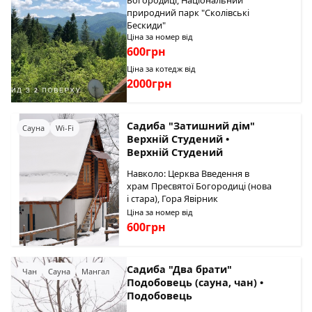
Богородиці, Національний
природний парк "Сколівські
Бескиди"
Ціна за номер від
600грн
Ціна за котедж від
2000грн
Садиба "Затишний дім"
Сауна
Wi-Fi
Верхній Студений •
Верхній Студений
Навколо: Церква Введення в
храм Пресвятої Богородиці (нова
і стара), Гора Явірник
Ціна за номер від
600грн
Садиба "Два брати"
Чан
Сауна
Мангал
Подобовець (сауна, чан) •
Подобовець