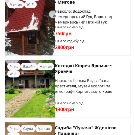
• Мигове
Мангал
Wi-Fi
Навколо: Водоспад
Чемернарський Гук, Водоспад
Чемернарський Нижній Гук
Ціна за номер від
750грн
Ціна за садибу від
2800грн
Котеджі Кіпрея Яремче •
Річка
Басейн
Мангал
Яремче
Wi-Fi
Навколо: Церква Різдва Івана
Хрестителя, Музей екології та
етнографії Карпатського краю
Ціна за номер від
1300грн
Садиба "Лукача" Жденієво
Річка
Сауна
Мангал
• Пашківці