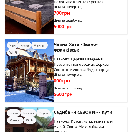
Полонина Кринта (Крента)
Ціна за номер від
700грн
Ціна за садибу від
5000грн
Чайна Хата • Івано-
Чан
Річка
Мангал
Франківськ
Wi-Fi
Навколо: Церква Введення
Пресвятої Богородиці, Церква
Святого Миколая Чудотворця
Ціна за номер від
800грн
Ціна за готель від
5600грн
Садиба «4 СЕЗОНИ» • Кути
Річка
Басейн
Сауна
Мангал
Wi-Fi
Навколо: Кутський краєзнавчий
музей, Свято-Миколаївська
церква