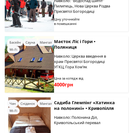
Навколо: "Водоспад Шипіт"
Пилипець, Нова Церква Різдва
Пресвятої Богородиці
Ціну уточнюйте
в помешканні
Маєток Ліс і Гори •
Басейн
Сауна
Мангал
Поляниця
Wi-Fi
Навколо: Церква введення в
храм Пресвятої Богородиці
УГКЦ, Гора Хом’як
Ціна за котедж від
4000грн
Садиба Глемпінг «Хатинка
Чан
Сніданок
Мангал
на полонині» • Кривопілля
Wi-Fi
Навколо: Полонина Діл,
Кривопільський перевал