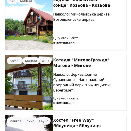
Чан
Мангал
сонце" Козьова • Козьова
Навколо: Миколаївська церква,
Богоявленська церква
Ціну уточнюйте
в помешканні
Котедж "МиговоГражда"
Басейн
Мангал
Wi-Fi
Мигово • Мигове
Навколо: Церква Іоанна
Сучавського, Національний
природний парк "Вижницький"
Берегомет
Ціну уточнюйте
в помешканні
Хостел "Free Way"
Мангал
Річка
Сауна
Яблуниця • Яблуниця