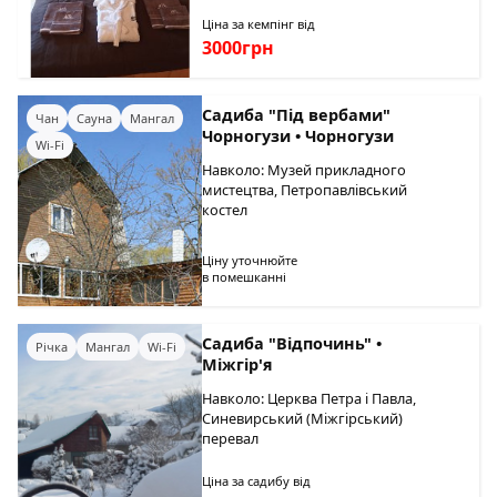
Ціна за кемпінг від
3000грн
Садиба "Під вербами"
Чан
Сауна
Мангал
Чорногузи • Чорногузи
Wi-Fi
Навколо: Музей прикладного
мистецтва, Петропавлівський
костел
Ціну уточнюйте
в помешканні
Садиба "Відпочинь" •
Річка
Мангал
Wi-Fi
Міжгір'я
Навколо: Церква Петра і Павла,
Синевирський (Міжгірський)
перевал
Ціна за садибу від