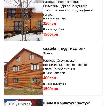
Навколо: "Водоспад Шипіт"
Пилипець, Церква Введення в
храм Пресвятої Богородиці (нова
і стара)
Ціна за номер від
250грн
Ціна за садибу від
1500грн
Садиба «НАД ТИСОЮ» •
Ясіня
Навколо: Струківська
(Вознесенська) церква, Церква
Спаса Преображення
Ціна за номер від
400грн
Ціна за садибу від
3500грн
Шале в Карпатах "Лостун"
Річка
Сніданок