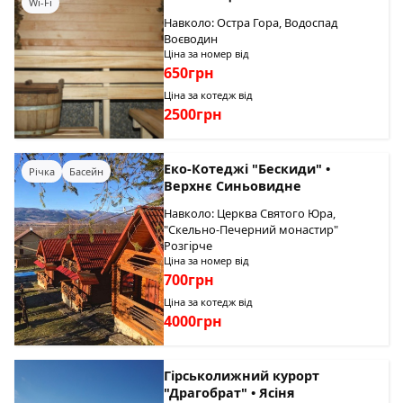
Wi-Fi
Навколо: Остра Гора, Водоспад
Воєводин
Ціна за номер від
650грн
Ціна за котедж від
2500грн
Еко-Котеджі "Бескиди" •
Річка
Басейн
Верхнє Синьовидне
Навколо: Церква Святого Юра,
"Скельно-Печерний монастир"
Розгірче
Ціна за номер від
700грн
Ціна за котедж від
4000грн
Гірськолижний курорт
"Драгобрат" • Ясіня