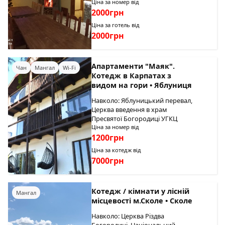
Ціна за номер від
2000грн
Ціна за готель від
2000грн
Апартаменти "Маяк".
Чан
Мангал
Wi-Fi
Котедж в Карпатах з
видом на гори • Яблуниця
Навколо: Яблуницький перевал,
Церква введення в храм
Пресвятої Богородиці УГКЦ
Ціна за номер від
1200грн
Ціна за котедж від
7000грн
Котедж / кімнати у лісній
Мангал
місцевості м.Сколе • Сколе
Навколо: Церква Різдва