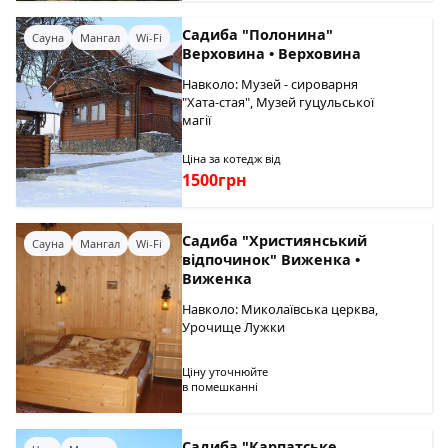
Садиба "Полонина"
Сауна
Мангал
Wi-Fi
Верховина • Верховина
Навколо: Музей - сироварня
"Хата-стая", Музей гуцульської
магії
Ціна за котедж від
1500грн
Садиба "Християнський
Сауна
Мангал
Wi-Fi
відпочинок" Виженка •
Виженка
Навколо: Миколаївська церква,
Урочище Лужки
Ціну уточнюйте
в помешканні
Садиба "Карпатське