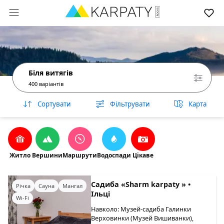
Біля витягів
400 варіантів
Сортувати
Фільтрувати
Карта
Житло
Вершини
Маршрути
Водоспади
Цікаве
Садиба «Sharm karpaty » •
Річка
Сауна
Мангал
Ільці
Wi-Fi
Навколо: Музей-садиба Галинки
Верховинки (Музей Вишиванки),