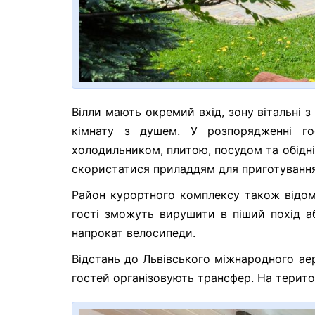
Вілли мають окремий вхід, зону вітальні 
кімнату з душем. У розпорядженні го
холодильником, плитою, посудом та обідн
скористатися приладдям для приготуванн
Район курортного комплексу також відом
гості зможуть вирушити в піший похід а
напрокат велосипеди.
Відстань до Львівського міжнародного ае
гостей організовують трансфер. На терит