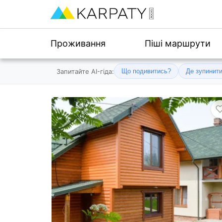
Проживання
Піші маршрути
Запитайте AI-гіда:
Що подивитись?
Де зупинит