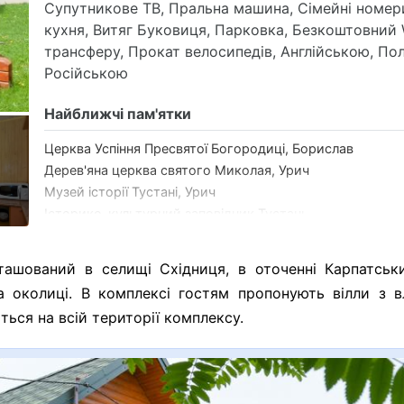
Супутникове ТВ, Пральна машина, Сімейні номер
кухня, Витяг Буковиця, Парковка, Безкоштовний 
трансферу, Прокат велосипедів, Англійською, По
Російською
Найближчі пам'ятки
Церква Успіння Пресвятої Богородиці, Борислав
Дерев'яна церква святого Миколая, Урич
Музей історії Тустані, Урич
Історико-культурний заповідник Тустань
Водоспад Лазний
ашований в селищі Східниця, в оточенні Карпатських
Найближчі вершини
а околиці. В комплексі гостям пропонують вілли з 
Гора Парашка
ься на всій території комплексу.
Гора Ключ
Гора Яворинка
Гора Лопата
Гора Яворина