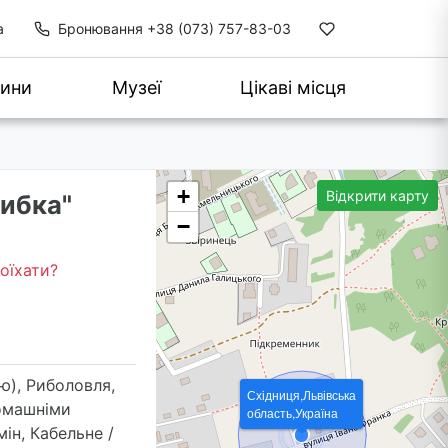
а
Бронювання
+38 (073) 757-83-03
ини
Музеї
Цікаві місця
+
Відкрити карту
рибка"
−
оїхати?
ю), Риболовля,
Східниця,Львівська
омашніми
область,Україна
ін, Кабельне /