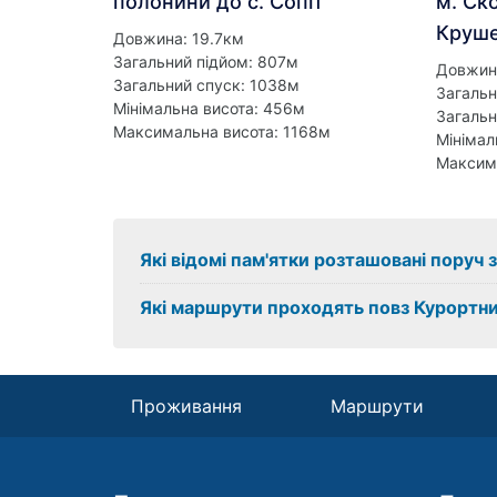
полонини до с. Сопіт
м. Ско
Круш
Довжина: 19.7км
Загальний підйом: 807м
Довжина
Загальний спуск: 1038м
Загальн
Мінімальна висота: 456м
Загальн
Максимальна висота: 1168м
Мінімал
Максим
Які відомі пам'ятки розташовані поруч
Які маршрути проходять повз Курортни
Проживання
Маршрути