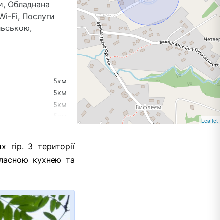
и, Обладнана
Wi-Fi, Послуги
льською,
5км
5км
5км
5км
Leaflet
7км
 гір. З території
власною кухнею та
17км
27км
29км
29км
41км