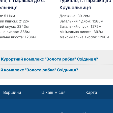
ле, г. Парашка до с.
Гуркало, г. Парашка до 
ельниця
Крушельниця
: 51.1км
Довжина: 39.2км
ий підйом: 2122м
Загальний підйом: 1286м
ий спуск: 2343м
Загальний спуск: 1275м
ьна висота: 388м
Мінімальна висота: 392м
альна висота: 1236м
Максимальна висота: 1260м
 з Курортний комплекс "Золота рибка" Східниця?
й комплекс "Золота рибка" Східниця?
Вершини
Цікаві місця
Карта