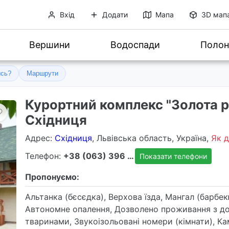
Вхід
Додати
Мапа
3D мап
Вершини
Водоспади
Полон
ись?
Маршрути
Курортний комплекс "Золота 
Східниця
Адрес
:
Східниця
, Львівська область, Україна,
Як д
Телефон:
+38 (063) 396 6386, +38 (067) 268 6321
Показати телефони
Пропонуємо:
Альтанка (бєсєдка), Верхова їзда, Мангал (барбек
Автономне опалення, Дозволено проживання з д
тваринами, Звукоізольовані номери (кімнати), Кам