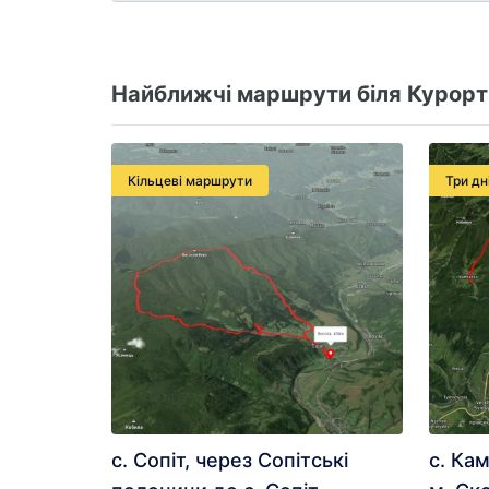
Найближчі маршрути біля Курорт
Кільцеві маршрути
Три дн
с. Сопіт, через Сопітські
с. Кам