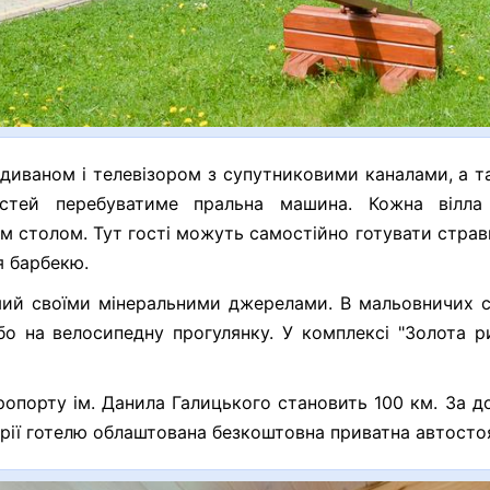
з диваном і телевізором з супутниковими каналами, а 
стей перебуватиме пральна машина. Кожна вілла
ім столом. Тут гості можуть самостійно готувати стра
я барбекю.
ий своїми мінеральними джерелами. В мальовничих с
бо на велосипедну прогулянку. У комплексі "Золота 
ропорту ім. Данила Галицького становить 100 км. За д
орії готелю облаштована безкоштовна приватна автосто