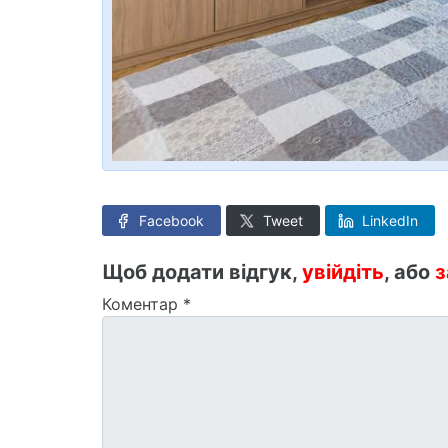
Facebook
Tweet
LinkedIn
Щоб додати відгук,
увійдіть
, або
з
Коментар
*