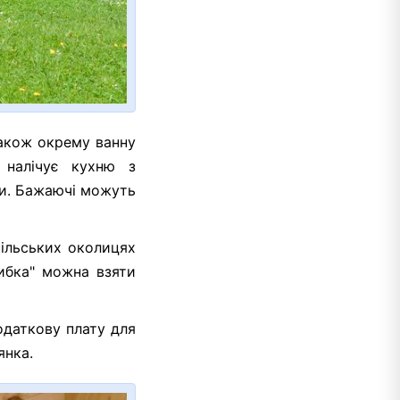
також окрему ванну
 налічує кухню з
ви. Бажаючі можуть
ільських околицях
рибка" можна взяти
одаткову плату для
янка.