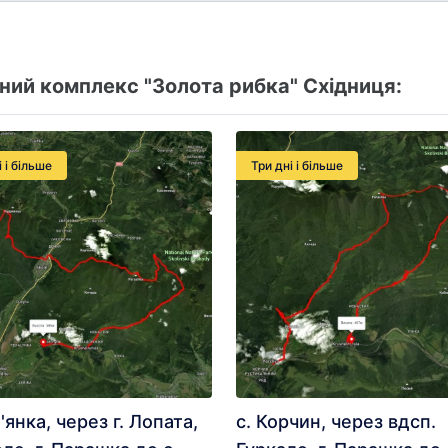
ний комплекс "Золота рибка" Східниця:
і і більше
Три дні і більше
'янка, через г. Лопата,
с. Корчин, через вдсп.