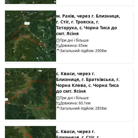
м. Рахів, через г. Близниця,
г. Стіг, г. Трояска, г.
Татарука, с. Чорна Тиса до
смт. Ясіня
Три дні і більше
Довжина: 65км
Загальний підйом: 2908м
с. Кваси, через г.
Близниця, г. Братківська, г.
Чорна Клева, с. Чорна Тиса
до смт. Ясіня
Три дні і більше
Довжина: 60.1км
Загальний підйом: 2858м
с. Кваси, через г.
Близниця, г. Стіг, г.