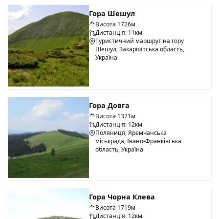
Гора Шешул
Висота 1726м
Дистанція: 11км
Туристичний маршрут на гору
Шешул, Закарпатська область,
Україна
Гора Довга
Висота 1371м
Дистанція: 12км
Поляниця, Яремчанська
міськрада, Івано-Франківська
область, Україна
Гора Чорна Клева
Висота 1719м
Дистанція: 12км