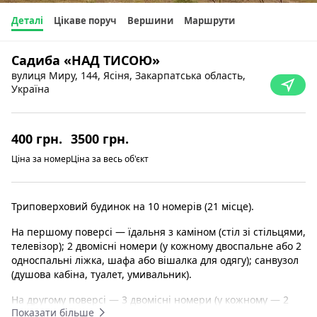
Деталі
Цікаве поруч
Вершини
Маршрути
Садиба «НАД ТИСОЮ»
вулиця Миру, 144, Ясіня, Закарпатська область,
Україна
400 грн.
3500 грн.
Ціна за номер
Ціна за весь об'єкт
Триповерховий будинок на 10 номерів (21 місце).
На першому поверсі — їдальня з каміном (стіл зі стільцями,
телевізор); 2 двомісні номери (у кожному двоспальне або 2
односпальні ліжка, шафа або вішалка для одягу); санвузол
(душова кабіна, туалет, умивальник).
На другому поверсі — 3 двомісні номери (у кожному — 2
Показати більше
односпальні ліжка, шафа або вішалка для одягу);