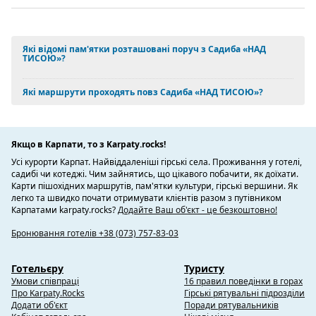
Які відомі пам'ятки розташовані поруч з Садиба «НАД
ТИСОЮ»?
Які маршрути проходять повз Садиба «НАД ТИСОЮ»?
Якщо в Карпати, то з Karpaty.rocks!
Усі курорти Карпат. Найвіддаленіші гірські села. Проживання у готелі,
садибі чи котеджі. Чим зайнятись, що цікавого побачити, як доїхати.
Карти пішохідних маршрутів, пам'ятки культури, гірські вершини. Як
легко та швидко почати отримувати клієнтів разом з путівником
Карпатами karpaty.rocks?
Додайте Ваш об'єкт - це безкоштовно!
Бронювання готелів +38 (073) 757-83-03
Готельєру
Туристу
Умови співпраці
16 правил поведінки в горах
Про Karpaty.Rocks
Гірські рятувальні підрозділи
Додати об'єкт
Поради рятувальників