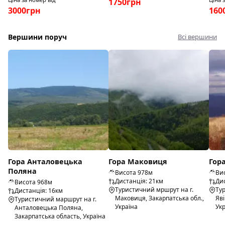
1750грн
3000грн
160
Вершини поруч
Всі вершини
Гора Анталовецька
Гора Маковиця
Гор
Поляна
Висота 978м
Ви
Дистанція: 21км
Дис
Висота 968м
Туристичний мршрут на г.
Ту
Дистанція: 16км
Маковиця, Закарпатська обл.,
Яві
Туристичний маршрут на г.
Україна
Ук
Анталовецька Поляна,
Закарпатська область, Україна