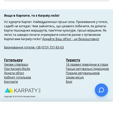
Якщо в Карпати, то з Karpaty.rocks!
Усі курорти Карпат. Найвіддаленіші гірські села. Проживання у готелі,
садибі чи котеджі. Чим зайнятись, що цікавого побачити, як доїхати.
Карти пішохідних маршрутів, пам'ятки культури, гірські вершини. Як
легко та швидко почати отримувати клієнтів разом з путівником
Карпатами karpaty.rocks?
Додайте Ваш об'єкт - це безкоштовно!
Бронювання готелів +38 (073) 757-83-03
Готельєру
Туристу
Умови співпраці
16 правил поведінки в горах
Про Karpaty.Rocks
Гірські рятувальні підрозділи
Додати об'єкт
Поради рятувальників
Кабінет готельєра
Цікаві місця
Контакти
Блог
Copyright @ 2010-2014 Karpaty.Rocks