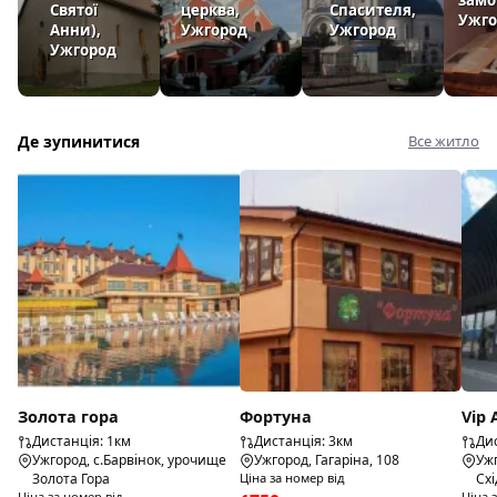
Святої
церква,
Спасителя,
Наразі село вважається дуже перспективним, зокрема з
Ужго
Анни),
Ужгород
Ужгород
огляду на близькість до обласного центру
Ужгород
Де зупинитися
Все житло
Золота гора
Фортуна
Vip 
Дистанція: 1км
Дистанція: 3км
Дис
Ужгород, с.Барвінок, урочище
Ужгород, Гагаріна, 108
Ужг
Золота Гора
Ціна за номер від
Схі
Ціна за номер від
Ціна 