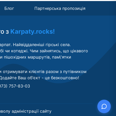
Блог
Партнерська пропозиція
то з
Karpaty.rocks!
рпат. Найвіддаленіші гірські села.
бі чи котеджі. Чим зайнятись, що цікавого
ти пішохідних маршрутів, пам\'ятки
и отримувати клієнтів разом з путівником
Додайте Ваш об'єкт - це безкоштовно
!
073) 757-83-03
волу адміністрації сайту