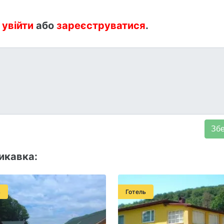
:
увійти
або
зареєструватися
.
икавка:
ь
Готель