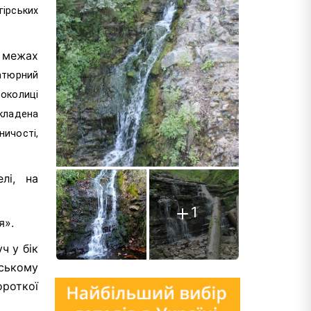
гірських
 межах
атюрний
 околиці
окладена
ничості,
лі, на
1
я».
ч у бік
ьському
ороткої