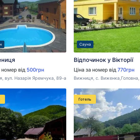
н
Сауна
ениця
Відпочинок у Вікторії
а номер від
500грн
Ціна за номер від
770грн
, вул. Назарія Яремчука, 89-а
Вижниця, с. Виженка,Головна,
ь
Готель