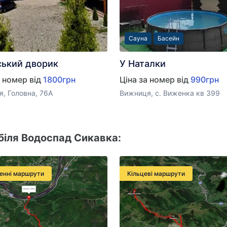
Сауна
Басейн
ький дворик
У Наталки
а номер від
1800грн
Ціна за номер від
990грн
, Головна, 76А
Вижниця, с. Виженка кв 399
біля Водоспад Сикавка:
енні маршрути
Кільцеві маршрути