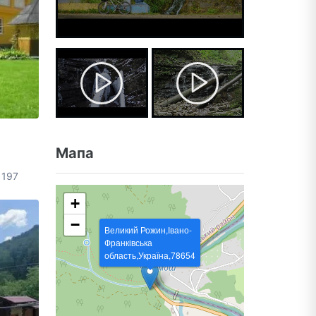
Мапа
 197
+
−
Великий Рожин,Івано-
Франківська
область,Україна,78654