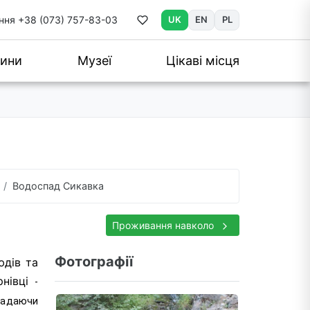
ння
+38 (073) 757-83-03
UK
EN
PL
ини
Музеї
Цікаві місця
Водоспад Сикавка
Проживання навколо
Фотографії
юдів та
рнівці
-
 падаючи