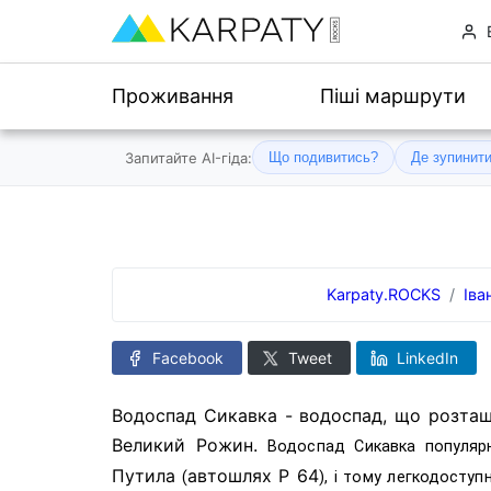
Проживання
Піші маршрути
Запитайте AI-гіда:
Що подивитись?
Де зупинит
Karpaty.ROCKS
Іва
Facebook
Tweet
LinkedIn
Водоспад Сикавка - водоспад, що розташ
Великий Рожин.
Водоспад Сикавка популяр
Путила
автошлях Р 64
(
), і тому легкодоступ