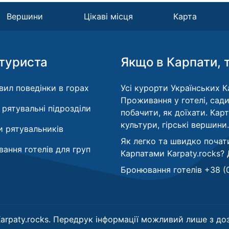
Вершини
Цікаві місця
Карта
туриста
Якщо в Карпати, 
вил поведінки в горах
Усі курорти Українських Ка
Проживання у готелі, сади
і рятувальні підрозділи
побачити, як доїхати. Кар
культури, гірські вершини.
 рятувальників
Як легко та швидко почат
ання готелів для груп
Карпатами Karpaty.rocks?
Бронювання готелів +38 (
arpaty.rocks. Передрук інформації можливий лише з доз