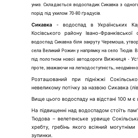
униз. Складається водоспадик Сикавка з одного
порід під ухилом 70-80 ґрадусів.
Сикавка
- водоспад в Українських Кар
Косівського району Івано-Франківсько
водоспад Сикавка
біля закруту Черемоша, утвор
села Великий Рожин у напрямку на село Тюдів. Во
Вижниця
Ус
під полотном нової автодороги
-
проте, зважаючи на легкодоступність, неодмінно
Розташований при підніжжі Сокільськог
невеликому потічку за назвою Сикавка (лі
Вище цього водоспаду на відстані 100 м є
На підвищенні над водоспадом стоїть пам'
Тюдова – велетенське урвище Сокільськ
хребту, гребінь якого всіяний могутніми
зупинки.