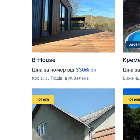
Басей
B-House
Крем
Ціна за номер від
3306грн
Ціна з
Косів, с. Тюдів, вул.Зелена
Вижниця
Готель
Готел