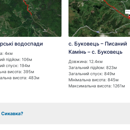
рські водоспади
с. Буковець – Писаний
Камінь – с. Буковець
а: 4км
ий підйом: 106м
Довжина: 12.4км
ий спуск: 194м
Загальний підйом: 823м
ьна висота: 395м
Загальний спуск: 849м
альна висота: 483м
Мінімальна висота: 845м
Максимальна висота: 1261м
 Сикавка?