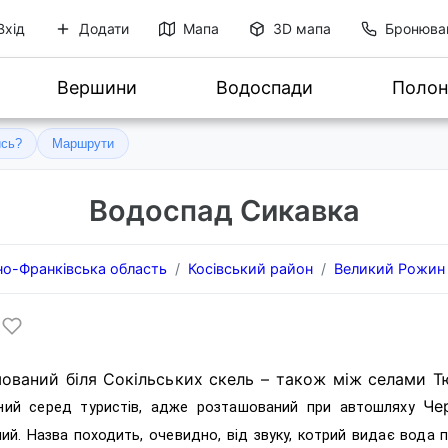
Вхід
Додати
Мапа
3D мапа
Бронюва
Вершини
Водоспади
Полон
ись?
Маршрути
Водоспад Сикавка
но-Франківська область
Косівський район
Великий Рожин
ований біля Сокільських скель – також між селами Т
Че
ний серед туристів, адже розташований при автошляху
ний.
Назва походить, очевидно, від звуку, котрий видає вода