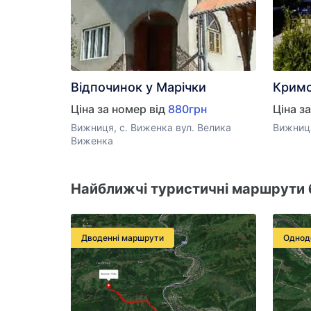
Відпочинок у Марічки
Кримс
Ціна за номер від
880грн
Ціна з
Вижниця, с. Виженка вул. Велика
Вижниця
Виженка
Найближчі туристичні маршрути 
Дводенні маршрути
Однод