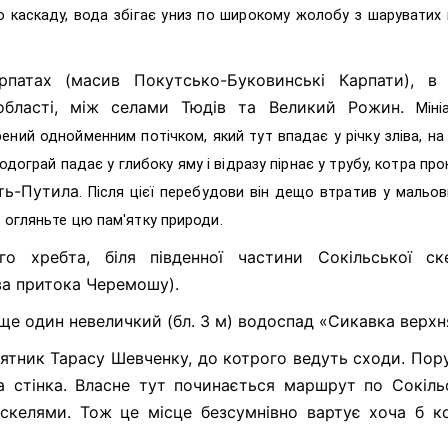
 каскаду, вода збігає униз по широкому жолобу з шаруватих 
патах (масив Покутсько-Буковинські Карпати), в
ї області, між селами Тюдів та Великий Рожин.
Міні
ений однойменним потічком, який тут впадає у річку зліва, на
дограй падає у глибоку яму і відразу пірнає у трубу, котра пр
ть-Путила
. Після цієї перебудови він дещо втратив у мальов
 огляньте цю пам'ятку природи.
о хребта, біля південної частини Сокільської ске
ва притока Черемошу).
 ще один невеличкий (бл. 3 м) водоспад «Сикавка верхн
ятник Тарасу Шевченку, до котрого ведуть сходи. Пору
а стінка. Власне тут починається маршрут по Сокіл
 скелями. Тож це місце безсумнівно вартує хоча б к