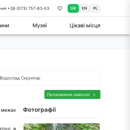
ння
+38 (073) 757-83-03
UK
EN
PL
ини
Музеї
Цікаві місця
Водоспад Скрунтар
Проживання навколо
Фотографії
у межах
тоці, в