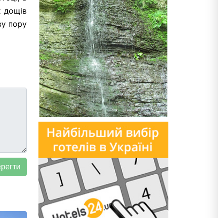
х дощів
ву пору