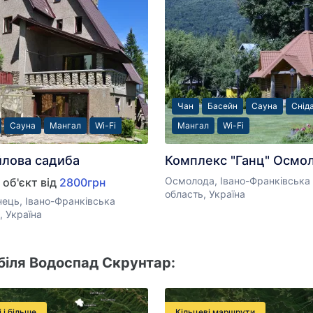
Чан
Басейн
Сауна
Снід
Сауна
Мангал
Wi-Fi
Мангал
Wi-Fi
лова садиба
Комплекс "Ганц" Осмо
Осмолода, Івано-Франківська
 об'єкт від
2800грн
область, Україна
ець, Івано-Франківська
, Україна
біля Водоспад Скрунтар:
і і більше
Кільцеві маршрути