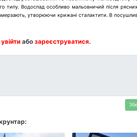
ого типу. Водоспад особливо мальовничий після рясни
 замерзають, утворюючи крижані сталактити. В посушли
:
увійти
або
зареєструватися
.
крунтар: