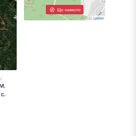
Що навколо
Leaflet
.
 М.
 с.