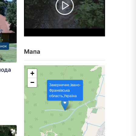
анок
Мапа
лода
+
−
Закерничне,Івано-
Франківська
область,Україна