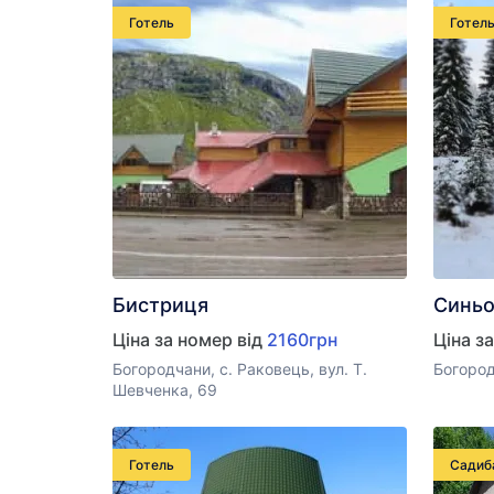
Готель
Готел
Бистриця
Синьо
Ціна за номер від
2160грн
Ціна з
Богородчани, с. Раковець, вул. Т.
Богород
Шевченка, 69
Готель
Садиб