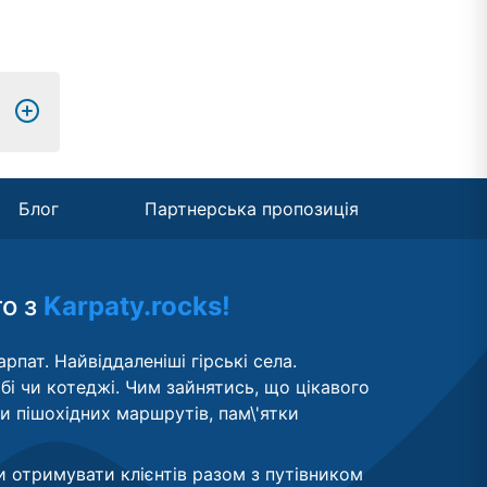
Блог
Партнерська пропозиція
то з
Karpaty.rocks!
рпат. Найвіддаленіші гірські села.
бі чи котеджі. Чим зайнятись, що цікавого
ти пішохідних маршрутів, пам\'ятки
и отримувати клієнтів разом з путівником