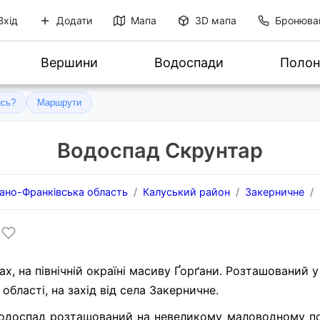
Вхід
Додати
Мапа
3D мапа
Бронюва
Вершини
Водоспади
Полон
ись?
Маршрути
Водоспад Скрунтар
вано-Франківська область
Калуський район
Закерничне
х, на північній окраїні масиву Ґорґани. Розташований 
області, на захід від села Закерничне.
Водоспад розташований на невеликому маловодному по