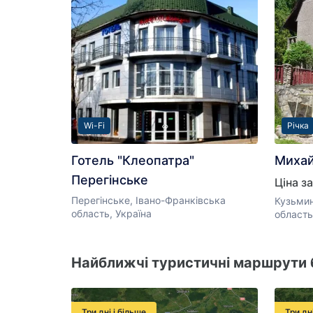
Wi-Fi
Річка
Готель "Клеопатра"
Михай
Перегінське
Ціна за
Перегінське, Івано-Франківська
Кузьмин
область, Україна
область
Найближчі туристичні маршрути 
Три дні і більше
Три дн