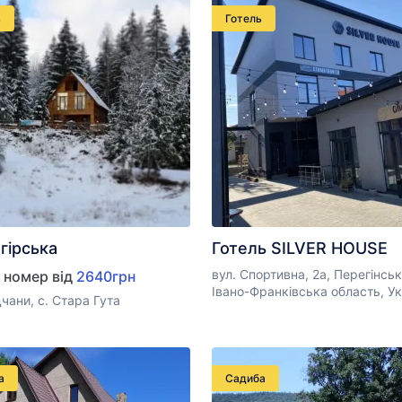
ь
Готель
гірська
Готель SILVER HOUSE
вул. Спортивна, 2а, Перегінськ
а номер від
2640грн
Івано-Франківська область, Ук
чани, с. Стара Гута
а
Садиба