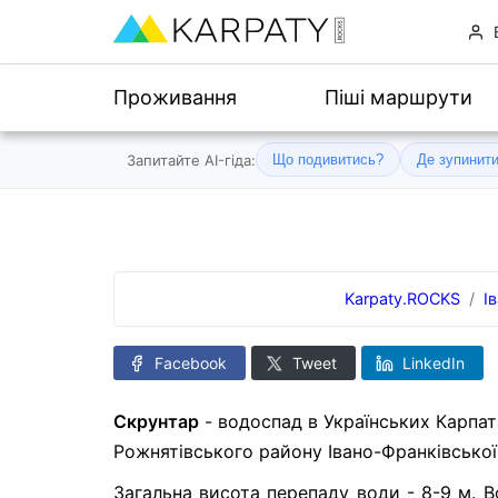
Проживання
Піші маршрути
Запитайте AI-гіда:
Що подивитись?
Де зупинит
Karpaty.ROCKS
І
Facebook
Tweet
LinkedIn
Скрунтар
- водоспад в Українських Карпата
Рожнятівського району Івано-Франківської 
Загальна висота перепаду води - 8-9 м. 