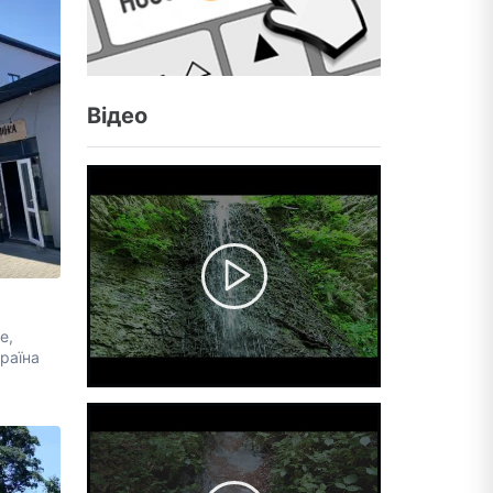
Відео
е,
раїна