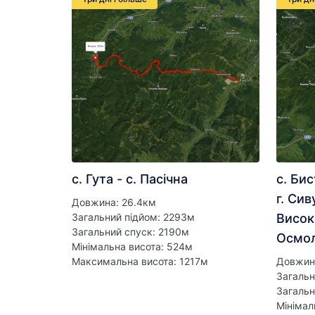
с. Гута - с. Пасічна
с. Бис
г. Сив
Довжина: 26.4км
Загальний підйом: 2293м
Висока
Загальний спуск: 2190м
Осмол
Мінімальна висота: 524м
Максимальна висота: 1217м
Довжин
Загальн
Загальн
Мінімал