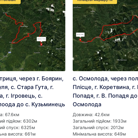
триця, через г. Боярин,
с. Осмолода, через пол
уля, с. Стара Гута, г.
Плісце, г. Коретвина, г.
, г. Ігровець, с.
Попадя, г. В. Попадя до
оода до с. Кузьминець
Осмолода
а: 67.6км
Довжина: 42.6км
ий підйом: 6302м
Загальний підйом: 1933м
ий спуск: 6325м
Загальний спуск: 2012м
ьна висота: 661м
Мінімальна висота: 649м