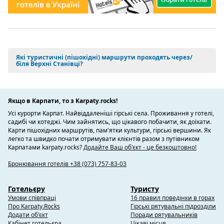
виготовлені знарядь праці, вони зберегли традиції своїх
предків. Жителі в той час займалися землеробством на
викорчуваних від дерев землях, обробляли шкіру, ткали
килими, займалися боднарством, ковальською справою,
шевством, що дало початок цілого ряду прізвищ жителів
села. Гарні пасовища дозволяли займатись скотарством
Які туристичні (пішохідні) маршрути проходять через/
біля Верхні Станівці?
(розведення корів, овець, коней). Традиційними було
вівчарство, яке давало головні продукти: шерсть і шкіру
для виготовлення одягу та бринзу - національну їжу.
Широкого розвитку набуло бджільництво яке і сьогодні дає
Якщо в Карпати, то з Karpaty.rocks!
цінну продукцію - мед.
Усі курорти Карпат. Найвіддаленіші гірські села. Проживання у готелі,
садибі чи котеджі. Чим зайнятись, що цікавого побачити, як доїхати.
Територія села до її заселення, так і після формування
Карти пішохідних маршрутів, пам'ятки культури, гірські вершини. Як
населеного пункту перебувала під володінням татар (1241,
легко та швидко почати отримувати клієнтів разом з путівником
1259 1538), угорців (1342), турків (1476, 1485, 1621, 1676),
Карпатами karpaty.rocks?
Додайте Ваш об'єкт - це безкоштовно!
росіян (1709, 1739, 1768), румунів (1918-1940, 1941-1944)
років. В 1899 році в австрійський період панування на
Бронювання готелів +38 (073) 757-83-03
Буковині було видано книгу «Буковина. Загальне
краєзнавство" опрацьованої Едуардом Фішером,
Готельєру
Туристу
дізнаємося, що в тодішньому поселенні Горішні Станівці за
Умови співпраці
16 правил поведінки в горах
даними перепису населення 1890 р. проживало 1524 чол.
Про Karpaty.Rocks
Гірські рятувальні підрозділи
За національним складом вони були русини (українці). За
Додати об'єкт
Поради рятувальників
даними 1989 року в селі проживало 1786 перепису року в
Кабінет готельєра
Цікаві місця