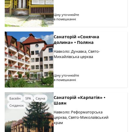
Ціну уточнюйте
в помешканні
Санаторій «Сонячна
долина» • Поляна
Навколо: Дунавка, Свято-
Михайлівська церква
Ціну уточнюйте
в помешканні
Санаторій «Карпатія» •
Басейн
SPA
Сауна
Шаян
Сніданок
Навколо: Реформаторська
церква, Свято-Миколаївський
храм