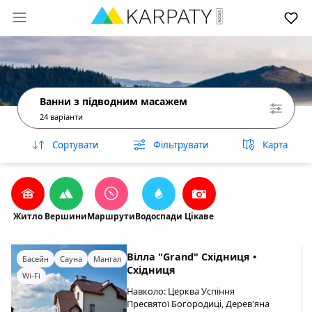
Ванни з підводним масажем
24 варіанти
Сортувати
Фільтрувати
Карта
Житло
Вершини
Маршрути
Водоспади
Цікаве
Вілла "Grand" Східниця •
Басейн
Сауна
Мангал
Східниця
Wi-Fi
Навколо: Церква Успіння
Пресвятої Богородиці, Дерев'яна