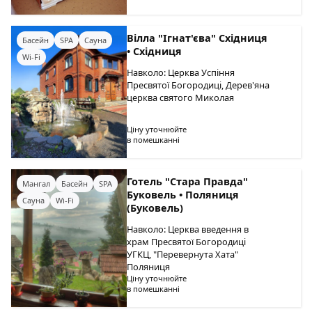
Вілла "Ігнат'єва" Східниця
Басейн
SPA
Сауна
• Східниця
Wi-Fi
Навколо: Церква Успіння
Пресвятої Богородиці, Дерев'яна
церква святого Миколая
Ціну уточнюйте
в помешканні
Готель "Стара Правда"
Мангал
Басейн
SPA
Буковель • Поляниця
Сауна
Wi-Fi
(Буковель)
Навколо: Церква введення в
храм Пресвятої Богородиці
УГКЦ, "Перевернута Хата"
Поляниця
Ціну уточнюйте
в помешканні