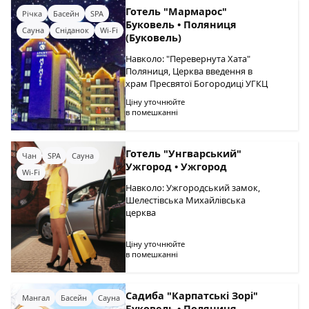
Готель "Мармарос"
Річка
Басейн
SPA
Буковель • Поляниця
Сауна
Сніданок
Wi-Fi
(Буковель)
Навколо: "Перевернута Хата"
Поляниця, Церква введення в
храм Пресвятої Богородиці УГКЦ
Ціну уточнюйте
в помешканні
Готель "Унгварський"
Чан
SPA
Сауна
Ужгород • Ужгород
Wi-Fi
Навколо: Ужгородський замок,
Шелестівська Михайлівська
церква
Ціну уточнюйте
в помешканні
Садиба "Карпатські Зорі"
Мангал
Басейн
Сауна
Буковель • Поляниця