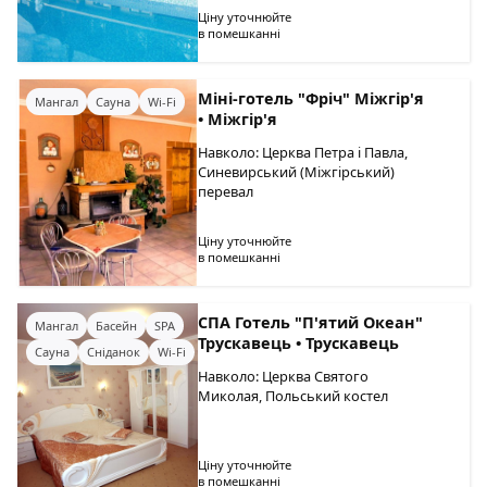
Ціну уточнюйте
в помешканні
Міні-готель "Фріч" Міжгір'я
Мангал
Сауна
Wi-Fi
• Міжгір'я
Навколо: Церква Петра і Павла,
Синевирський (Міжгірський)
перевал
Ціну уточнюйте
в помешканні
СПА Готель "П'ятий Океан"
Мангал
Басейн
SPA
Трускавець • Трускавець
Сауна
Сніданок
Wi-Fi
Навколо: Церква Святого
Миколая, Польський костел
Ціну уточнюйте
в помешканні