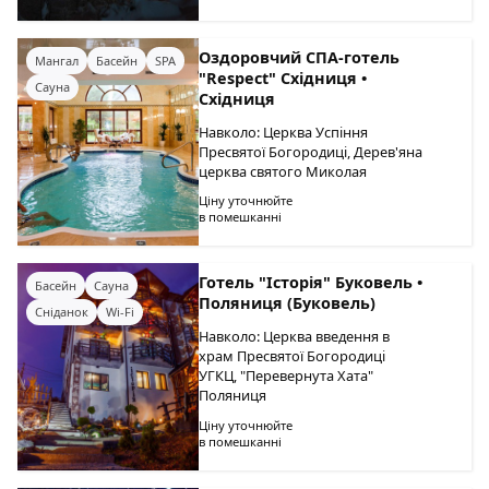
Оздоровчий СПА-готель
Мангал
Басейн
SPA
"Respect" Східниця •
Сауна
Східниця
Навколо: Церква Успіння
Пресвятої Богородиці, Дерев'яна
церква святого Миколая
Ціну уточнюйте
в помешканні
Готель "Історія" Буковель •
Басейн
Сауна
Поляниця (Буковель)
Сніданок
Wi-Fi
Навколо: Церква введення в
храм Пресвятої Богородиці
УГКЦ, "Перевернута Хата"
Поляниця
Ціну уточнюйте
в помешканні