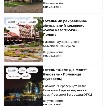
Ціну уточнюйте
в помешканні
Готельний рекреаційно-
Басейн
SPA
Сауна
лікувальний комплекс
Мангал
«Solva Resort&SPA» •
Поляна
Навколо: Дунавка, Свято-
Михайлівська церква
Ціну уточнюйте
в помешканні
Готель "Шале Дю Монт"
Басейн
SPA
Сауна
Буковель • Поляниця
Сніданок
Wi-Fi
(Буковель)
Навколо: "Перевернута Хата"
Поляниця, Церква введення в
храм Пресвятої Богородиці УГКЦ
Ціну уточнюйте
в помешканні