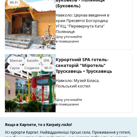
Wi-Fi
(Буковель)
Навколо: Церква введення в
храм Пресвятої Богородиці
УГКЦ, "Перевернута Хата"
Поляниця
Ціну уточнюйте
в помешканні
Курортний SPA готель-
Мангал
Басейн
SPA
санаторій "Міротель"
Сауна
Сніданок
Wi-Fi
Трускавець • Трускавець
Навколо: Музей Біласа,
Польський костел
Ціну уточнюйте
в помешканні
Якщо в Карпати, то з Karpaty.rocks!
Усі курорти Карпат. Найвіддаленіші гірські села. Проживання у готелі,