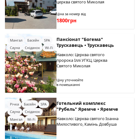
церква святого Миколая
Ціна за номер від
1800грн
Пансіонат "Богема"
Мангал
Басейн
SPA
Трускавець • Трускавець
Сауна
Сніданок
Wi-Fi
Навколо: Церква святого
пророка Іллі УГКЦ, Церква
Святого Миколая
Ціну уточнюйте
в помешканні
Готельний комплекс
Річка
Басейн
SPA
"Рубель" Яремче • Яремче
Сауна
Сніданок
Навколо: Церква святого Іоанна
Мангал
Wi-Fi
Милостивого, Камінь Довбуша