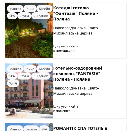
Котеджі готелю
Мангал
Річка
Басейн
"Фантазія" Поляна •
SPA
Сауна
Сніданок
Поляна
Навколо: Дунавка, Свято-
Михайлівська церква
Ціну уточнюйте
в помешканні
Готельно-оздоровчий
Мангал
Річка
Басейн
комплекс "FANTASIA"
SPA
Сауна
Сніданок
Поляна • Поляна
Wi-Fi
Навколо: Дунавка, Свято-
Михайлівська церква
Ціну уточнюйте
в помешканні
РОМАНТІК СПА ГОТЕЛЬ в
Мангал
Басейн
SPA