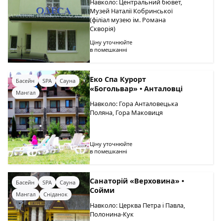
Навколо: Центральний бювет,
Музей Наталії Кобринської
(філіал музею ім. Романа
Скворія)
Ціну уточнюйте
в помешканні
Еко Спа Курорт
Басейн
SPA
Сауна
«Богольвар» • Анталовці
Мангал
Навколо: Гора Анталовецька
Поляна, Гора Маковиця
Ціну уточнюйте
в помешканні
Санаторій «Верховина» •
Басейн
SPA
Сауна
Сойми
Мангал
Сніданок
Навколо: Церква Петра і Павла,
Полонина-Кук