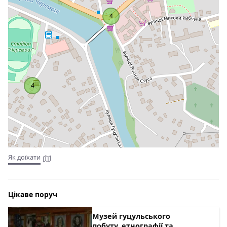
Опалення: автономне водяне. Водопостачання: холодна та
4
гаряча вода постійно.
4
Як доїхати
Цікаве поруч
Музей гуцульського
побуту, етнографії та