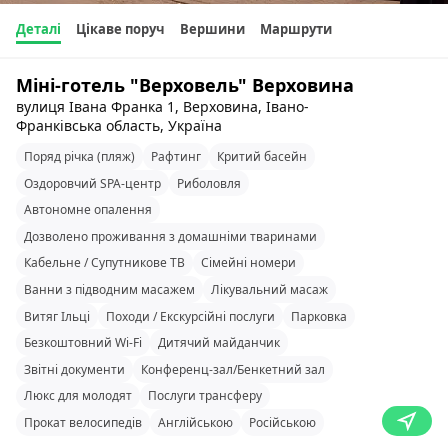
Деталі
Цікаве поруч
Вершини
Маршрути
Міні-готель "Верховель" Верховина
вулиця Івана Франка 1, Верховина, Івано-
Франківська область, Україна
Поряд річка (пляж)
Рафтинг
Критий басейн
Оздоровчий SPA-центр
Риболовля
Автономне опалення
Дозволено проживання з домашніми тваринами
Кабельне / Супутникове ТВ
Сімейні номери
Ванни з підводним масажем
Лікувальний масаж
Витяг Ільці
Походи / Екскурсійні послуги
Парковка
Безкоштовний Wi-Fi
Дитячий майданчик
Звітні документи
Конференц-зал/Бенкетний зал
Люкс для молодят
Послуги трансферу
Прокат велосипедів
Англійською
Російською