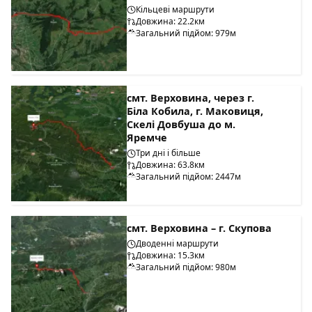
Кільцеві маршрути
Довжина: 22.2км
Загальний підйом: 979м
смт. Верховина, через г.
Біла Кобила, г. Маковиця,
Скелі Довбуша до м.
Яремче
Три дні і більше
Довжина: 63.8км
Загальний підйом: 2447м
смт. Верховина – г. Скупова
Дводенні маршрути
Довжина: 15.3км
Загальний підйом: 980м