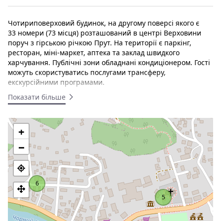
Чотириповерховий будинок, на другому поверсі якого є
33 номери (73 місця) розташований в центрі Верховини
поруч з гірською річкою Прут. На території є паркінг,
ресторан, міні-маркет, аптека та заклад швидкого
харчування. Публічні зони обладнані кондиціонером. Гості
можуть скористуватись послугами трансферу,
екскурсійними програмами.
Показати більше
Готель "Верховель" розташована в центрі смт Верховина,
на трасі Р 24, в одній будівлі з супермаркетом "Наш Край".
В 100 м від готелю знаходиться річка. Розміщення: Для
+
розміщення готель "Верховель" пропонує двомісні номери
категорій Економ, Стандарт, двокімнатний Напівлюкс.
−
Номери мають ідентичну комплектацію, в кожному:
телевізор, фен, доступ в інтернет; обладнаний душ і
санвузол. У номері категорії Напівлюкс є можливість
додаткового місця. Харчування: в кафе готелю, страви
6
європейської та гуцульської кухні. Проїзд: поїздом до Івано-
5
Франківська, маршрутним автобусом з Івано-Франківська
до Верховини. Кількість спальних місць:
(4+4+4+3+3+3+2+2+2+2+2+1+1+1+1).