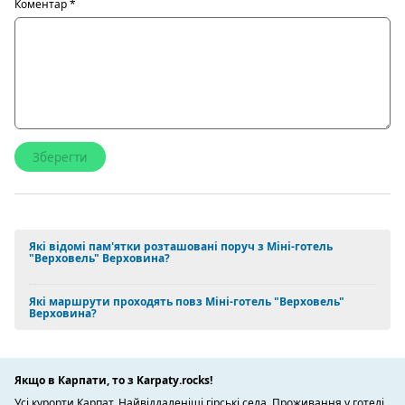
Коментар
*
Які відомі пам'ятки розташовані поруч з Міні-готель
"Верховель" Верховина?
Які маршрути проходять повз Міні-готель "Верховель"
Верховина?
Якщо в Карпати, то з Karpaty.rocks!
Усі курорти Карпат. Найвіддаленіші гірські села. Проживання у готелі,