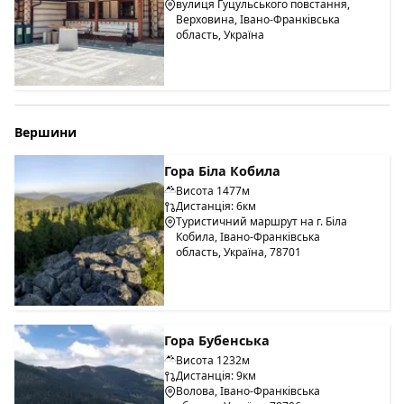
вулиця Гуцульського повстання,
Верховина, Івано-Франківська
область, Україна
Вершини
Гора Біла Кобила
Висота 1477м
Дистанція: 6км
Туристичний маршрут на г. Біла
Кобила, Івано-Франківська
область, Україна, 78701
Гора Бубенська
Висота 1232м
Дистанція: 9км
Волова, Івано-Франківська