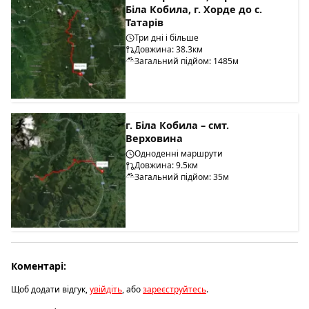
Біла Кобила, г. Хорде до с.
Татарів
Три дні і більше
Довжина: 38.3км
Загальний підйом: 1485м
г. Біла Кобила – смт.
Верховина
Одноденні маршрути
Довжина: 9.5км
Загальний підйом: 35м
Коментарі:
Щоб додати відгук,
увійдіть
, або
зареєструйтесь
.