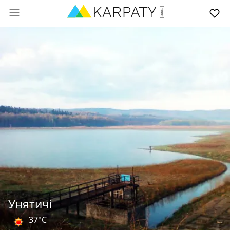
Унятичі
37°C