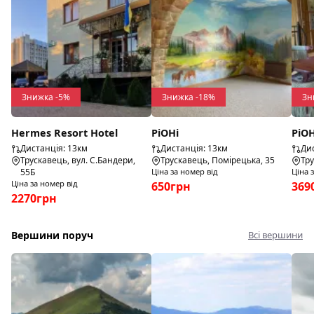
Знижка -5%
Знижка -18%
Зн
Hermes Resort Hotel
РіОНі
РіО
Дистанція: 13км
Дистанція: 13км
Дис
Трускавець, вул. С.Бандери,
Трускавець, Помірецька, 35
Тру
55Б
Ціна за номер від
Ціна 
Ціна за номер від
650грн
369
2270грн
Вершини поруч
Всі вершини