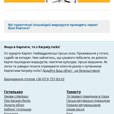
Які туристичні (пішохідні) маршрути проходять через/
біля Унятичі?
Якщо в Карпати, то з Karpaty.rocks!
Усі курорти Карпат. Найвіддаленіші гірські села. Проживання у готелі,
садибі чи котеджі. Чим зайнятись, що цікавого побачити, як доїхати.
Карти пішохідних маршрутів, пам'ятки культури, гірські вершини. Як
легко та швидко почати отримувати клієнтів разом з путівником
Карпатами karpaty.rocks?
Додайте Ваш об'єкт - це безкоштовно!
Бронювання готелів +38 (073) 757-83-03
Готельєру
Туристу
Умови співпраці
16 правил поведінки в горах
Про Karpaty.Rocks
Гірські рятувальні підрозділи
Додати об'єкт
Поради рятувальників
Кабінет готельєра
Цікаві місця
Контакти
Блог