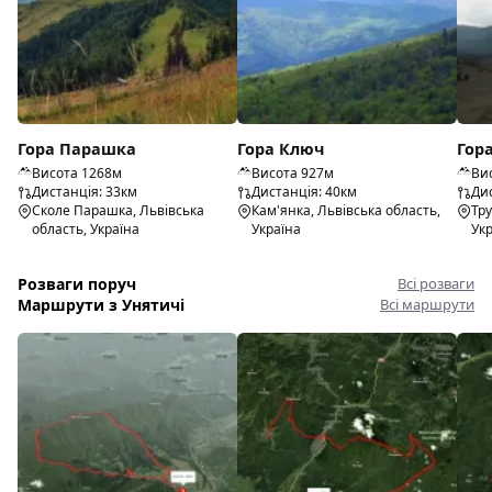
Гора Парашка
Гора Ключ
Гор
Висота 1268м
Висота 927м
Ви
Дистанція: 33км
Дистанція: 40км
Дис
Сколе Парашка, Львівська
Кам'янка, Львівська область,
Тру
область, Україна
Україна
Ук
Розваги поруч
Всі розваги
Маршрути з Унятичі
Всі маршрути