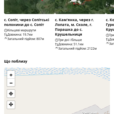
с. Сопіт, через Сопітські
с. Кам'янка, через г.
с. К
полонини до с. Сопіт
Лопата, м. Сколе, г.
Гурк
Парашка до с.
Кру
Кільцеві маршрути
Крушельниця
Довжина: 19.7км
Три
Загальний підйом: 807м
До
Три дні і більше
За
Довжина: 51.1км
Загальний підйом: 2122м
Що поблизу
+
−