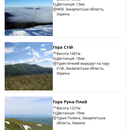
Дистанція: 13км
М06, Закарпатська область,
Україна
Гора Стій
Висота 1681м
Дистанція: 18км
Туристичний маршрут на гору
Стій, Закарпатська область,
Україна
Гора Руна-Плай
Висота 1227м
Дистанція: 19км
Турья Поляна, Закарпатська
область, Україна