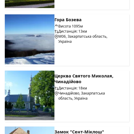
Гора Бозева
Висота 1095м
Дистанція: 13км
М06, Закарпатська область,
Україна
Церква Святого Миколая,
Чинадійово
Дистанція: 18км
Чинадійово, Закарпатська
область, Україна
Замок "Сент-Міклош"