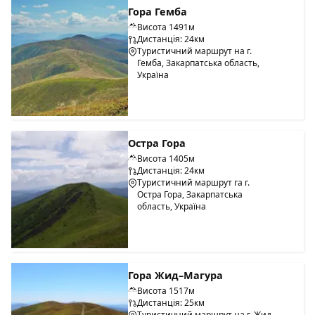
Гора Гемба
Висота 1491м
Дистанція: 24км
Туристичний маршрут на г.
Гемба, Закарпатська область,
Україна
Остра Гора
Висота 1405м
Дистанція: 24км
Туристичний маршрут га г.
Остра Гора, Закарпатська
область, Україна
Гора Жид–Магура
Висота 1517м
Дистанція: 25км
Туристичний маршрут на г. Жид-