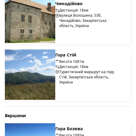
Чинадійово
Дистанція: 18км
вулиця Волошина, 53б,
Чинадійово, Закарпатська
область, Україна
Гора Стій
Висота 1681м
Дистанція: 18км
Туристичний маршрут на гору
Стій, Закарпатська область,
Україна
Вершини
Гора Бозева
Висота 1095м