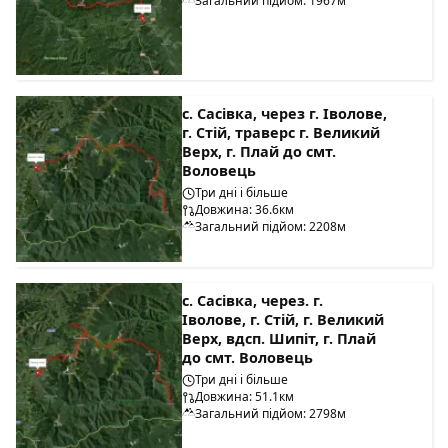
Загальний підйом: 1967м
с. Сасівка, через г. Іволове,
г. Стій, траверс г. Великий
Верх, г. Плай до смт.
Воловець
Три дні і більше
Довжина: 36.6км
Загальний підйом: 2208м
с. Сасівка, через. г.
Іволове, г. Стій, г. Великий
Верх, вдсп. Шипіт, г. Плай
до смт. Воловець
Три дні і більше
Довжина: 51.1км
Загальний підйом: 2798м