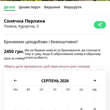
Деталі
Цікаве поруч
Вершини
Маршрути
Сонячна Перлина
Поляна, Курортна, 5
Бронюємо цілодобово і безкоштовно!
Ми не беремо комісію за бронювання, ви сплачуєте
2450 грн.
таку ж суму, якщо б забронювали номер в обраному
готелі особисто.
Ціна за номер
Оберіть дати проживання, щоб переглянути ціни і номери:
СЕРПЕНЬ 2026
ПН
ВТ
СР
ЧТ
ПТ
СБ
НД
1
2
3
4
5
6
7
8
9