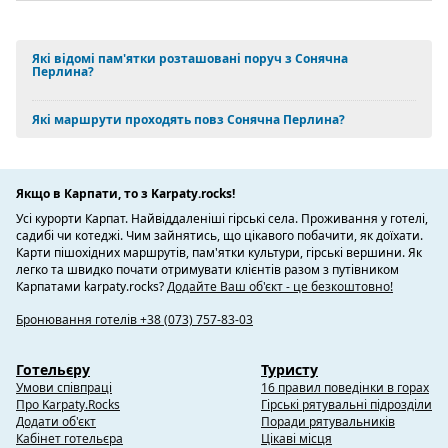
Які відомі пам'ятки розташовані поруч з Сонячна
Перлина?
Які маршрути проходять повз Сонячна Перлина?
Якщо в Карпати, то з Karpaty.rocks!
Усі курорти Карпат. Найвіддаленіші гірські села. Проживання у готелі,
садибі чи котеджі. Чим зайнятись, що цікавого побачити, як доїхати.
Карти пішохідних маршрутів, пам'ятки культури, гірські вершини. Як
легко та швидко почати отримувати клієнтів разом з путівником
Карпатами karpaty.rocks?
Додайте Ваш об'єкт - це безкоштовно!
Бронювання готелів +38 (073) 757-83-03
Готельєру
Туристу
Умови співпраці
16 правил поведінки в горах
Про Karpaty.Rocks
Гірські рятувальні підрозділи
Додати об'єкт
Поради рятувальників
Кабінет готельєра
Цікаві місця