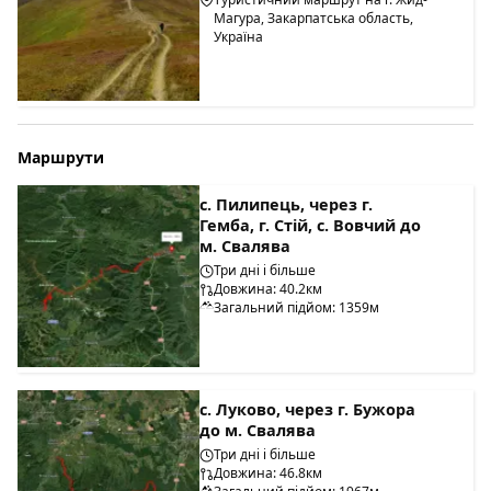
Магура, Закарпатська область,
Україна
Маршрути
с. Пилипець, через г.
Гемба, г. Стій, с. Вовчий до
м. Свалява
Три дні і більше
Довжина: 40.2км
Загальний підйом: 1359м
с. Луково, через г. Бужора
до м. Свалява
Три дні і більше
Довжина: 46.8км