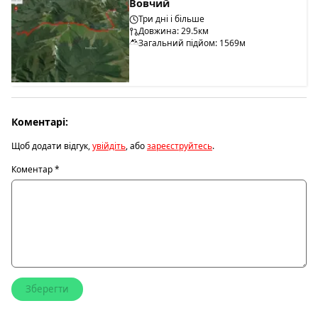
Вовчий
Три дні і більше
Довжина: 29.5км
Загальний підйом: 1569м
Коментарі:
Щоб додати відгук,
увійдіть
, або
зареєструйтесь
.
Коментар
*