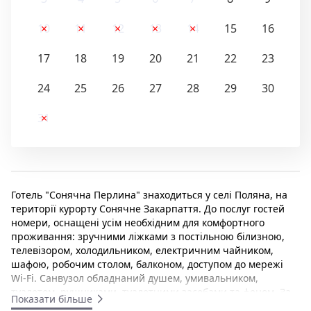
10
11
12
13
14
15
16
17
18
19
20
21
22
23
24
25
26
27
28
29
30
31
Готель "Сонячна Перлина" знаходиться у селі Поляна, на
території курорту Сонячне Закарпаття. До послуг гостей
номери, оснащені усім необхідним для комфортного
проживання: зручними ліжками з постільною білизною,
телевізором, холодильником, електричним чайником,
шафою, робочим столом, балконом, доступом до мережі
Wi-Fi. Санвузол обладнаний душем, умивальником,
туалетом, рушниками, туалетними засобами та феном. За
Показати більше
окрему плату можливе розміщення з домашніми