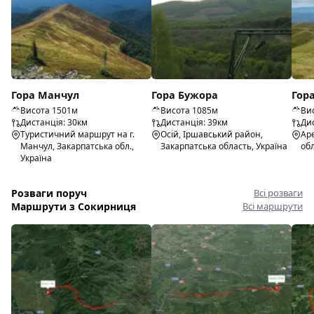
Гора Манчул
Гора Бужора
Гор
Висота 1501м
Висота 1085м
Ви
Дистанція: 30км
Дистанція: 39км
Дис
Туристичний маршрут на г.
Осій, Іршавський район,
Ар
Манчул, Закарпатська обл.,
Закарпатська область, Україна
обл
Україна
Розваги поруч
Всі розваги
Маршрути з Сокирниця
Всі маршрути