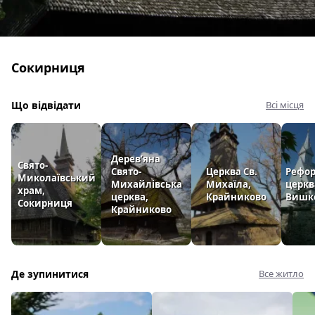
Сокирниця
Що відвідати
Всі місця
Дерев’яна
Свято-
Свято-
Церква Св.
Рефор
Миколаївський
Михайлівська
Михаїла,
церкв
храм,
церква,
Крайниково
Вишк
Сокирниця
Крайниково
Де зупинитися
Все житло