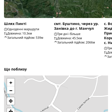
Шлях Пинті
смт. Буштино, через ур.
с. В
Занівка до г. Манчул
Жид
Одноденні маршрути
Прис
Довжина: 10.3км
Три дні і більше
Загальний підйом: 539м
Кор
Довжина: 45.5км
Загальний підйом: 2066м
с. 
Три
До
За
Що поблизу
+
−