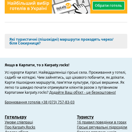
Які туристичні (пішохідні) маршрути проходять через/
біля Сокирниця?
Якщо в Карпати, то з Karpaty.rocks!
Усі курорти Карпат. Найвіддаленіші гірські села. Проживання у готелі,
садибі чи котеджі. Чим зайнятись, що цікавого побачити, як доїхати.
Карти пішохідних маршрутів, пам'ятки культури, гірські вершини. Як
легко та швидко почати отримувати клієнтів разом з путівником
Карпатами karpaty.rocks?
Додайте Ваш об'єкт - це безкоштовно!
Бронювання готелів +38 (073) 757-83-03
Готельєру
Туристу
Умови співпраці
16 правил поведінки в горах
Про Karpaty.Rocks
Гірські рятувальні підрозділи