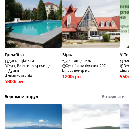
Трембіта
Зірка
У Т
Дистанція: 5км
Дистанція: 6км
Дис
Хуст, Велятино, урочище
Хуст, Івана Франка, 207
Вел
Думінці
Ціна за номер від
Ціна 
Ціна за номер від
1200грн
550
5300грн
Вершини поруч
Всі вершини