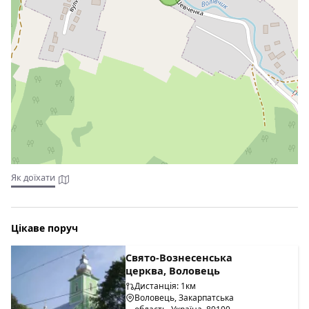
(обідній стіл, телевізор), санвузол (ванна, туалет,
умивальник, пральна машина). На другому поверсі з
окремого входу - вітальня з каміном (розкладний диван,
телевізор), чотиримісна кімната (м'яка частина, шафа
для одягу, телевізор), 3 двомісні кімнати (у кожній —
велике двоспальне ліжко або 2 розкладні дивани, шафа
для одягу), санвузол (душ, туалет, умивальник).
Двоповерховий котедж на 10 місць. На першому поверсі
- сауна. На другому поверсі (окремий вхід) - 2 двомісні
кімнати (двоспальне або 2 односпальні ліжка, вішалка
для одягу), санвузол (туалет, умивальник). Опалення:
автономне водяне. Водопостачання: холодна та гаряча
вода постійно.
Як доїхати
Прибирання кімнат, зміна постелі та рушників (2 на
особу) - 1 раз на 3 дні.
Сауна на 10 осіб з контрастним басейном та
Цікаве поруч
кімнатою для відпочинку - 100-120 грн за годину.
Екскурсії до Мукачевого, Берегового, до водоспаду
Свято-Вознесенська
Шипіт, озера Синевир.
церква, Воловець
Діти віком від 5 років вважаються дорослими.
Дистанція: 1км
Воловець, Закарпатська