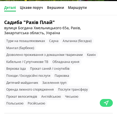
Деталі
Цікаве поруч
Вершини
Маршрути
Садиба "Рахів Плай"
вулиця Богдана Хмельницького 65а, Рахів,
Закарпатська область, Україна
Тури на позашляховиках
Сауна
Альтанка (бєсєдка)
Мангал (барбекю)
Дозволено проживання з домашніми тваринами
Камін
Кабельне / Супутникове ТВ
Обладнана кухня
Верхова їзда
Прокат саней / сноутюбів
Походи / Екскурсійні послуги
Парковка
Дитячий майданчик
Заселення груп
Оренда лижного спорядження
Послуги трансферу
Прокат велосипедів
Англійською
Чеською
Польською
Російською