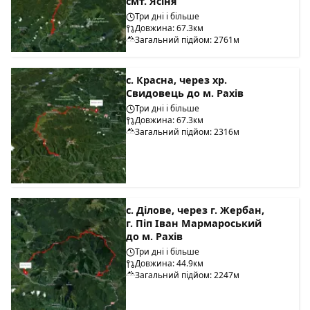
смт. Ясіня
Три дні і більше
Довжина: 67.3км
Загальний підйом: 2761м
с. Красна, через хр.
Свидовець до м. Рахів
Три дні і більше
Довжина: 67.3км
Загальний підйом: 2316м
с. Ділове, через г. Жербан,
г. Піп Іван Мармароський
до м. Рахів
Три дні і більше
Довжина: 44.9км
Загальний підйом: 2247м