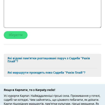
Які відомі пам'ятки розташовані поруч з Садиба "Рахів
Плай"?
Які маршрути проходять повз Садиба "Рахів Плай"?
Якщо в Карпати, то з Karpaty.rocks!
Усі курорти Карпат. Найвіддаленіші гірські села. Проживання у готелі,
садибі чи котеджі. Чим зайнятись, що цікавого побачити, як доїхати.
Карти пішохідних маршрутів, пам'ятки культури, гірські вершини. Як