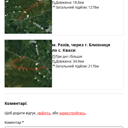
Довжина: 18.8км
Загальний підйом: 1278м
м. Рахів, через г. Близниця
ло с. Кваси
Три дні і більше
Довжина: 34.9км
Загальний підйом: 2176м
Коментарі:
Щоб додати відгук,
увійдіть
, або
зареєструйтесь
.
Коментар
*