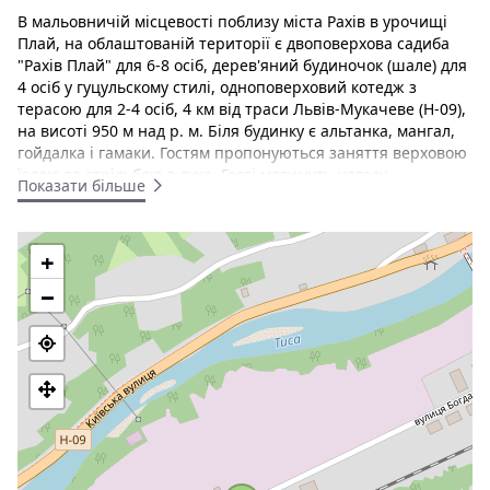
В мальовничій місцевості поблизу міста Рахів в урочищі
Плай, на облаштованій території є двоповерхова садиба
"Рахів Плай" для 6-8 осіб, дерев'яний будиночок (шале) для
4 осіб у гуцульскому стилі, одноповерховий котедж з
терасою для 2-4 осіб, 4 км від траси Львів-Мукачеве (H-09),
на висоті 950 м над р. м. Біля будинку є альтанка, мангал,
гойдалка і гамаки. Гостям пропонуються заняття верховою
їздою та стрільбою з лука. Гості матимуть нагоду
Показати більше
зупинитися в котеджі з устаткуванням для барбекю.
Відстань від гостьового будинку "Рахів Плай" до
залізничного вокзалу Рахова становить 5 км, а до
+
аеропорту Івано-Франківська - 130 км.
−
Кожен котедж гостьового будинку "Рахів Плай" оздоблений
деревом та оснащений телевізором з плоским екраном.
Ванні кімнати забезпечені душем та феном. Гості можуть
приготувати власні страви на міні-кухні з мікрохвильовою
піччю і плитою.
Двоповерховий котедж для 6-8 осіб На першому поверсі
- обладнана кухня, вітальня (телевізор, 2 розкладні
дивани і 2 крісла), санвузол (душ, туалет, умивальник).