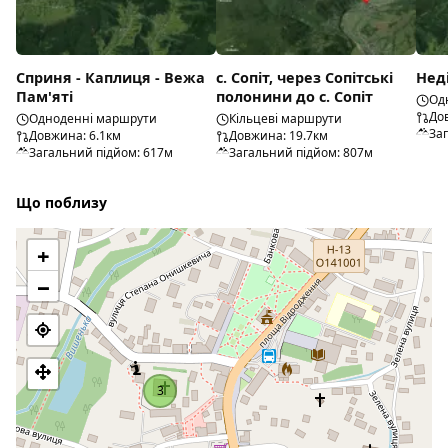
Сприня - Каплиця - Вежа
с. Сопіт, через Сопітські
Нед
Пам'яті
полонини до с. Сопіт
Од
До
Одноденні маршрути
Кільцеві маршрути
За
Довжина: 6.1км
Довжина: 19.7км
Загальний підйом: 617м
Загальний підйом: 807м
Що поблизу
+
−
3