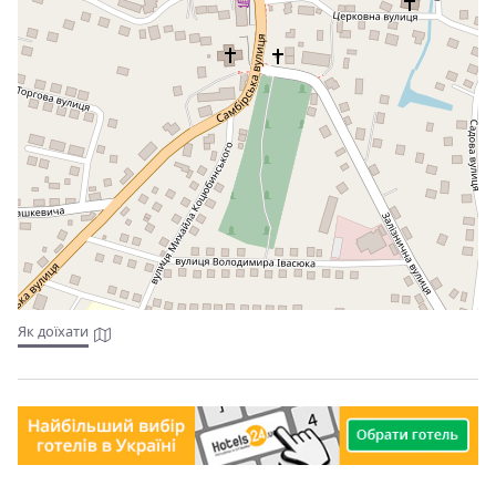
Як доїхати