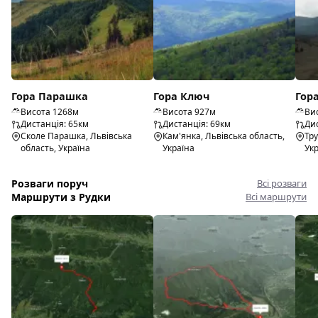
Гора Парашка
Гора Ключ
Гор
Висота 1268м
Висота 927м
Ви
Дистанція: 65км
Дистанція: 69км
Дис
Сколе Парашка, Львівська
Кам'янка, Львівська область,
Тру
область, Україна
Україна
Ук
Розваги поруч
Всі розваги
Маршрути з Рудки
Всі маршрути