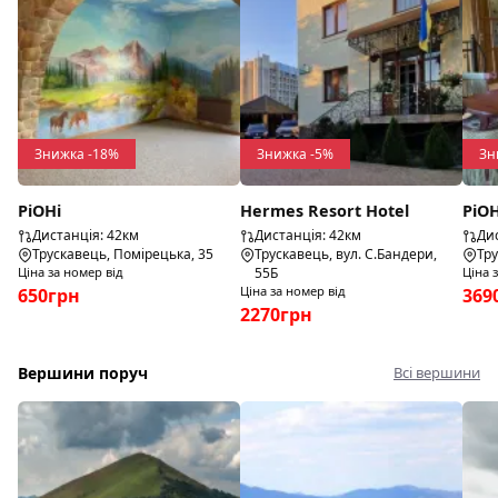
Знижка -18%
Знижка -5%
Зн
РіОНі
Hermes Resort Hotel
РіО
Дистанція: 42км
Дистанція: 42км
Дис
Трускавець, Помірецька, 35
Трускавець, вул. С.Бандери,
Тру
Ціна за номер від
55Б
Ціна 
Ціна за номер від
650грн
369
2270грн
Вершини поруч
Всі вершини