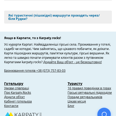
Які туристичні (пішохідні) маршрути проходять через/
біля Рудки?
Якщо в Карпати, то з Karpaty.rocks!
Усі курорти Карпат. Найвіддаленіші гірські села. Проживання у готелі,
садибі чи котеджі. Чим зайнятись, що цікавого побачити, як доїхати.
Карти пішохідних маршрутів, пам'ятки культури, гірські вершини. Як
легко та швидко почати отримувати клієнтів разом з путівником
Карпатами karpaty.rocks?
Додайте Ваш об'єкт - це безкоштовно!
Бронювання готелів +38 (073) 757-83-03
Готельєру
Туристу
Умови співпраці
16 правил поведінки в горах
Про Karpaty.Rocks
Гірські рятувальні підрозділи
Додати об'єкт
Поради рятувальників
Кабінет готельєра
Цікаві місця
Контакти
Блог