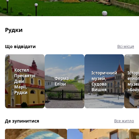
Рудки
Що відвідати
Всі місця
Костел
Історичний
Істор
Пресвятої
Ферма
музей,
етно
Діви
Елізи
Судова
музе
Марії,
Вишня
«Бой
Рудки
Де зупинитися
Все житло