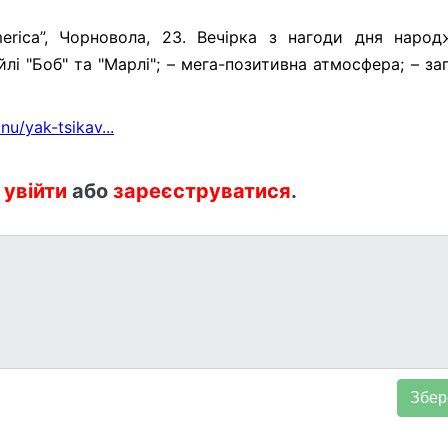
erica”, Чорновола, 23. Вечірка з нагоди дня народ
йлі "Боб" та "Марлі"; – мега-позитивна атмосфера; – з
unu/yak-tsikav...
:
увійти
або
зареєструватися
.