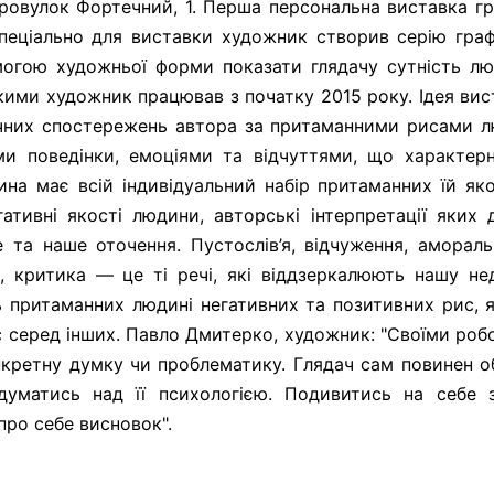
 провулок Фортечний, 1. Перша персональна виставка г
пеціально для виставки художник створив серію граф
омогою художньої форми показати глядачу сутність лю
якими художник працював з початку 2015 року. Ідея ви
ичних спостережень автора за притаманними рисами л
и поведінки, емоціями та відчуттями, що характерн
на має всій індивідуальний набір притаманних їй яко
ативні якості людини, авторські інтерпретації яких 
та наше оточення. Пустослів’я, відчуження, аморальн
ть, критика ― це ті речі, які віддзеркалюють нашу не
ь притаманних людині негативних та позитивних рис, я
ас серед інших. Павло Дмитерко, художник: "Своїми ро
нкретну думку чи проблематику. Глядач сам повинен о
думатись над її психологією. Подивитись на себе з
про себе висновок".