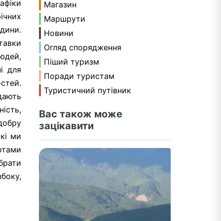
рафіки
Магазин
ічних
Маршрути
дини.
Новини
ставки
Огляд спорядження
юдей,
Піший туризм
і для
Поради туристам
стей.
Туристичний путівник
дають
ість,
Вас також може
добру
зацікавити
кі ми
ботами
брати
боку,