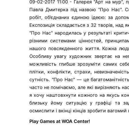
09-02-2017 11:00 - Галерея "Арт на мур",
Павла Дмитерка під назвою "Про Нас". С
робіт, об’єднаних єдиною ідеєю: за доп
Експозиція складається з 32 творів, над 
"Про Нас" народилась у результаті крит
різними системами цінностей, принципам
нашого повсякденного життя. Кожна люди
Особливу увагу художник звертає на нег
можливість глибше зрозуміти самих себе 
плітки, конфлікти, страхи, невизначеніс
сутність. "Про Нас" ― це багатоманітніст
часто не помічаємо, але які вирізняють н
я хочу наштовхнути кожного на якусь ко
близьку йому ситуацію у графіці та за
осмислити і вкінці кінців зробити вагомий 
Play Games at WOA Center!