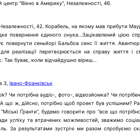
 центр "Вікно в Америку", Незалежності, 46.
, Незалежності, 42. Корабель, на якому мав прибути Мау
дке повернення єдиного онука…Зацікавлений цією сп
ує повернути сеньйорі Бальбоа сенс її життя. Авантюр
ля реалізації перетворюється на справу життя і см
. Так буває, коли відчайдушно віриш…
а 3,
Івано-Франківськ
k? Чи потрібна аудіо-, фото-, відеозйомка? Чи потрібе
 А що ж, дійсно, потрібно щоб проект був успішним? Р
Міські Ґранти”, будемо говорити про “все що потрібно
лади успіху та втрачених можливостей, зважимо соціа
иль. За результатами зустрічі ми разом спробуємо ск