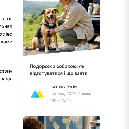
ів не
 понад
ottled
тками
Подорож з собакою: як
сезону
підготуватися і що взяти
ація
Karpaty.Rocks
четвер, 2026, Липень
30 - 23:44