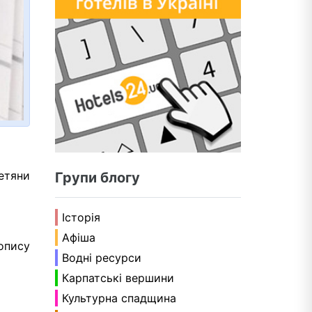
етяни
Групи блогу
Історія
Афіша
опису
Водні ресурси
Карпатські вершини
Культурна спадщина