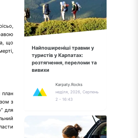
рісьо,
равою
а, що
Найпоширеніші травми у
ерті,
туристів у Карпатах:
розтягнення, переломи та
вивихи
Karpaty.Rocks
неділя, 2026, Серпень
н план
2 - 16:43
азом з
” для
льний
ласти