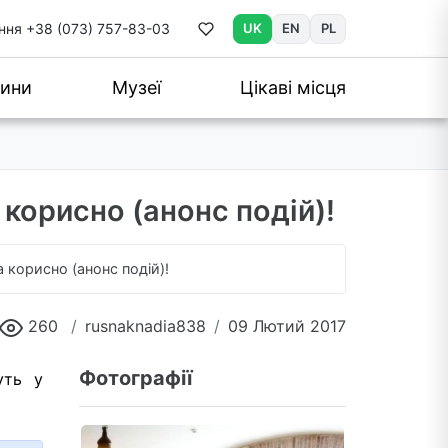
ння
+38 (073) 757-83-03
UK
EN
PL
ини
Музеї
Цікаві місця
 корисно (анонс подій)!
а корисно (анонс подій)!
260
rusnaknadia838
09 Лютий 2017
Фотографії
уть у