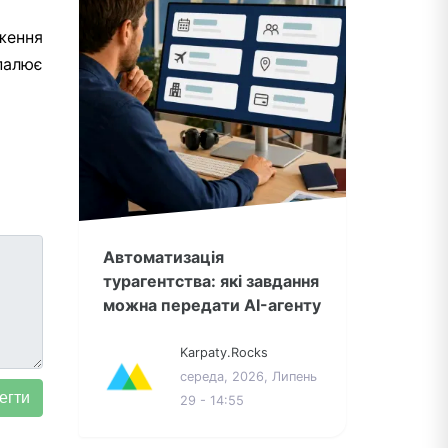
ження
апалює
Автоматизація
турагентства: які завдання
можна передати AI-агенту
Karpaty.Rocks
середа, 2026, Липень
29 - 14:55