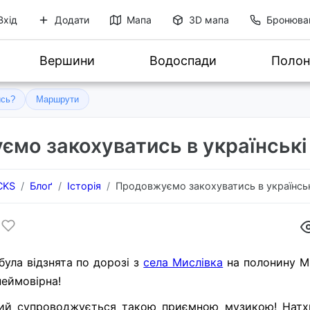
Вхід
Додати
Мапа
3D мапа
Бронюва
Вершини
Водоспади
Полон
ись?
Маршрути
мо закохуватись в українські 
CKS
Блоґ
Історія
Продовжуємо закохуватись в українські
була відзнята по дорозі з
села Мислівка
на полонину М
 неймовірна!
кий супроводжується такою приємною музикою! Натх