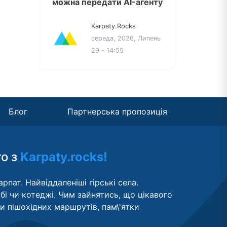
можна передати AI-агенту
Karpaty.Rocks
середа, 2026, Липень
29 - 14:55
Блог
Партнерська пропозиція
то з
Karpaty.rocks!
рпат. Найвіддаленіші гірські села.
бі чи котеджі. Чим зайнятись, що цікавого
ти пішохідних маршрутів, пам\'ятки