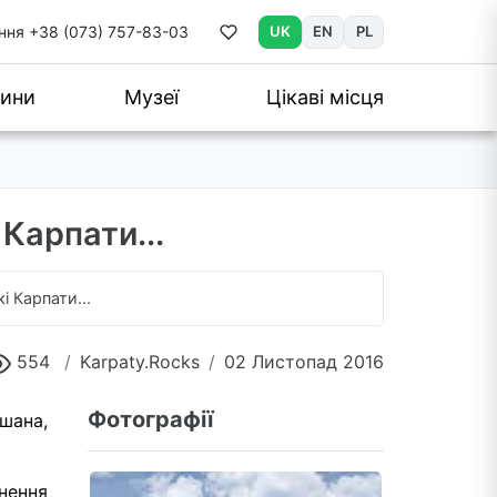
ння
+38 (073) 757-83-03
UK
EN
PL
ини
Музеї
Цікаві місця
Карпати...
 Карпати...
554
Karpaty.Rocks
02 Листопад 2016
Фотографії
шана,
нення