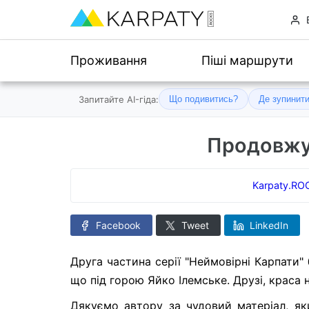
Проживання
Піші маршрути
Запитайте AI-гіда:
Що подивитись?
Де зупинит
Продовжує
Karpaty.RO
Facebook
Tweet
LinkedIn
Друга частина серії "Неймовірні Карпати" 
що під горою Яйко Ілемське. Друзі, краса
Дякуємо автору за чудовий матеріал, я