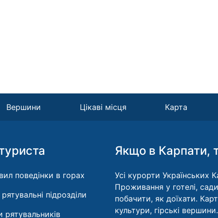
Вершини
Цікаві місця
Карта
туриста
Якщо в Карпати, 
вил поведінки в горах
Усі курорти Українських Ка
Проживання у готелі, сади
і рятувальні підрозділи
побачити, як доїхати. Кар
культури, гірські вершини.
 рятувальників