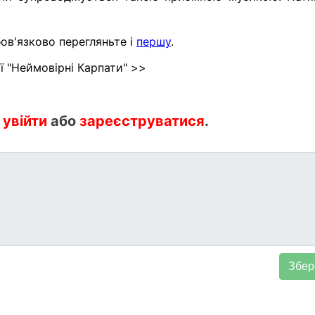
ов'язково перегляньте і
першу
.
ї "Неймовірні Карпати" >>
:
увійти
або
зареєструватися
.