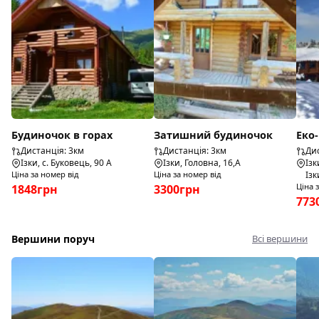
Будиночок в горах
Затишний будиночок
Еко-
Дистанція: 3км
Дистанція: 3км
Дис
Ізки, с. Буковець, 90 А
Ізки, Головна, 16,А
Ізк
Ціна за номер від
Ціна за номер від
Ізк
Ціна 
1848грн
3300грн
773
Вершини поруч
Всі вершини