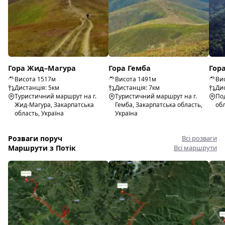
Гора Жид–Магура
Гора Гемба
Гор
Висота 1517м
Висота 1491м
Ви
Дистанція: 5км
Дистанція: 7км
Дис
Туристичний маршрут на г.
Туристичний маршрут на г.
По
Жид-Магура, Закарпатська
Гемба, Закарпатська область,
обл
область, Україна
Україна
Розваги поруч
Всі розваги
Маршрути з Потік
Всі маршрути