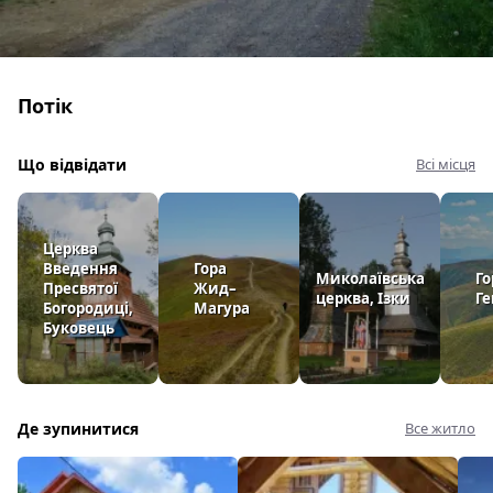
Потік
Що відвідати
Всі місця
Церква
Введення
Гора
Миколаївська
Го
Пресвятої
Жид–
церква, Ізки
Г
Богородиці,
Магура
Буковець
Де зупинитися
Все житло