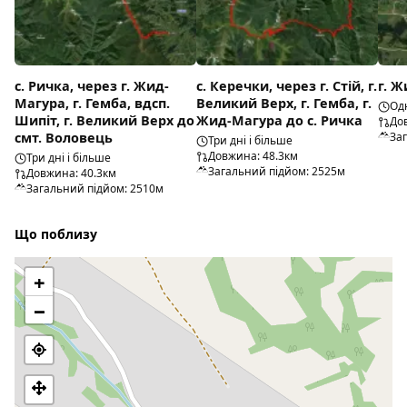
с. Ричка, через г. Жид-
с. Керечки, через г. Стій, г.
г. Ж
Магура, г. Гемба, вдсп.
Великий Верх, г. Гемба, г.
Од
Шипіт, г. Великий Верх до
Жид-Магура до с. Ричка
До
смт. Воловець
За
Три дні і більше
Довжина: 48.3км
Три дні і більше
Загальний підйом: 2525м
Довжина: 40.3км
Загальний підйом: 2510м
Що поблизу
+
−