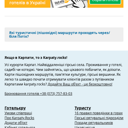
Які туристичні (пішохідні) маршрути проходять через/
біля Потік?
Якщо в Карпати, то з Karpaty.rocks!
Усі курорти Карпат. Найвіддаленіші гірські села. Проживання у готелі,
садибі чи котеджі. Чим зайнятись, що цікавого побачити, як доїхати.
Карти пішохідних маршрутів, пам'ятки культури, гірські вершини. Як
легко та швидко почати отримувати клієнтів разом з путівником
Карпатами karpaty.rocks?
Додайте Ваш об'єкт - це безкоштовно!
Бронювання готелів +38 (073) 757-83-03
Готельєру
Туристу
Умови співпраці
16 правил поведінки в горах
Про Karpaty.Rocks
Гірські рятувальні підрозділи
Додати об'єкт
Поради рятувальників
Кабінет готельєра
Цікаві місця