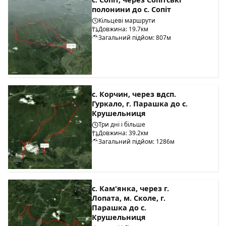
полонини до с. Сопіт
Кільцеві маршрути
Довжина: 19.7км
Загальний підйом: 807м
с. Корчин, через вдсп.
Гуркало, г. Парашка до с.
Крушельниця
Три дні і більше
Довжина: 39.2км
Загальний підйом: 1286м
с. Кам'янка, через г.
Лопата, м. Сколе, г.
Парашка до с.
Крушельниця