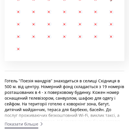
10
11
12
13
14
15
16
17
18
19
20
21
22
23
24
25
26
27
28
29
30
31
Готель "Поезія мандрів" знаходиться в селищі Східниця в
500 м. від центру. Номерний фонд складається з 19 номерів
розташованих в 4 - х поверховому будинку. Кожен номер
оснащений телевізором, санвузлом, шафою для одягу і
сейфом. На території готелю є коворкінг зона, батут,
дитячий майданчик, тераса для барбекю, басейн. До
послуг проживаючих безкоштовний Wi-Fi, виклик таксі, а
також зберігання багажа. У 5 хвилинах ходьби від готелю
Показати більше
знаходяться різноманітні магазини і кафе. Відстань від