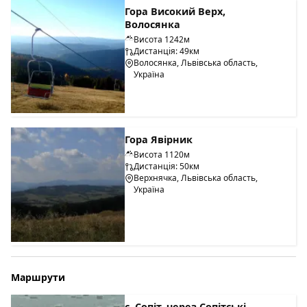
Гора Високий Верх,
Волосянка
Висота 1242м
Дистанція: 49км
Волосянка, Львівська область,
Україна
Гора Явірник
Висота 1120м
Дистанція: 50км
Верхнячка, Львівська область,
Україна
Маршрути
с. Сопіт, через Сопітські