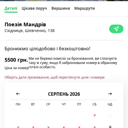
Деталі
Цікаве поруч
Вершини
Маршрути
Поезія Мандрів
Східниця, Шевченко, 138
Бронюємо цілодобово і безкоштовно!
Ми не беремо комісію за бронювання, ви сплачуєте
5500 грн.
таку ж суму, якщо б забронювали номер в обраному
готелі особисто.
Ціна за номер
Оберіть дати проживання, щоб переглянути ціни і номери:
СЕРПЕНЬ 2026
ПН
ВТ
СР
ЧТ
ПТ
СБ
НД
1
2
3
4
5
6
7
8
9