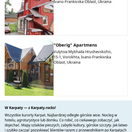
Ivano-Frankivska Oblast, Ukraina
"Oberig" Apartmens
Vulytsia Mykhaila Hrushevskoho,
15-1, Vorokhta, Ivano-Frankivska
Oblast, Ukraina
W Karpaty — z Karpaty.rocks!
Wszystkie kurorty Karpat. Najbardziej odległe górskie wsie. Nocleg w
hotelu, agroturystyce lub domku. Co robić, co ciekawego zobaczyć, jak
dojechać. Mapy szlaków pieszych, zabytki kultury, górskie szczyty. Jak łatwo
i szybko zacząć pozyskiwać klientów razem z przewodnikiem po Karpatach