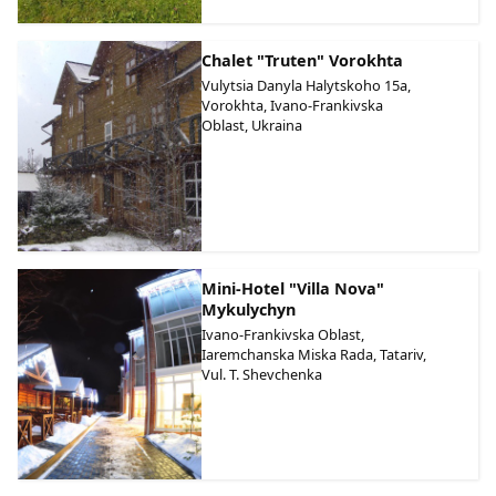
Chalet "Truten" Vorokhta
Vulytsia Danyla Halytskoho 15a,
Vorokhta, Ivano-Frankivska
Oblast, Ukraina
Mini-Hotel "Villa Nova"
Mykulychyn
Ivano-Frankivska Oblast,
Iaremchanska Miska Rada, Tatariv,
Vul. T. Shevchenka