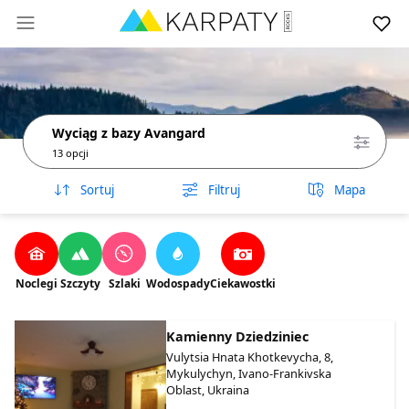
Wyciąg z bazy Avangard
13 opcji
Sortuj
Filtruj
Mapa
Noclegi
Szczyty
Szlaki
Wodospady
Ciekawostki
Kamienny Dziedziniec
Vulytsia Hnata Khotkevycha, 8,
Mykulychyn, Ivano-Frankivska
Oblast, Ukraina