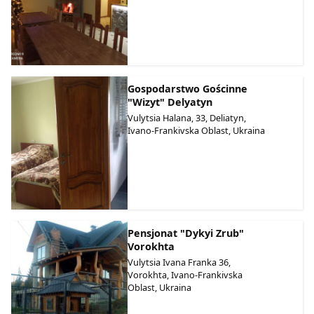
Gospodarstwo Gościnne
"Wizyt" Delyatyn
Vulytsia Halana, 33, Deliatyn,
Ivano-Frankivska Oblast, Ukraina
Pensjonat "Dykyi Zrub"
Vorokhta
Vulytsia Ivana Franka 36,
Vorokhta, Ivano-Frankivska
Oblast, Ukraina