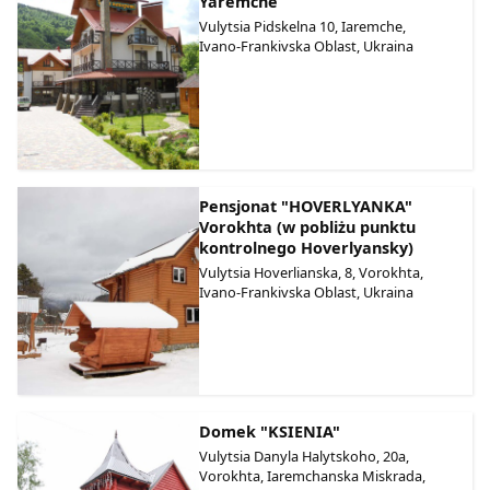
Yaremche
Vulytsia Pidskelna 10, Iaremche,
Ivano-Frankivska Oblast, Ukraina
Pensjonat "HOVERLYANKA"
Vorokhta (w pobliżu punktu
kontrolnego Hoverlyansky)
Vulytsia Hoverlianska, 8, Vorokhta,
Ivano-Frankivska Oblast, Ukraina
Domek "KSIENIA"
Vulytsia Danyla Halytskoho, 20a,
Vorokhta, Iaremchanska Miskrada,