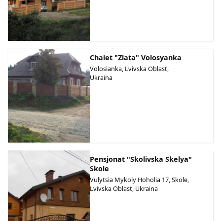
Chalet "Zlata" Volosyanka
Volosianka, Lvivska Oblast,
Ukraina
Pensjonat "Skolivska Skelya"
Skole
Vulytsia Mykoly Hoholia 17, Skole,
Lvivska Oblast, Ukraina