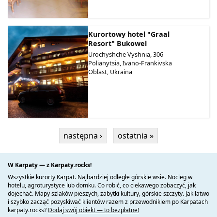
Kurortowy hotel "Graal
Resort" Bukowel
Urochyshche Vyshnia, 306
Polianytsia, Ivano-Frankivska
Oblast, Ukraina
następna ›
ostatnia »
W Karpaty — z Karpaty.rocks!
Wszystkie kurorty Karpat. Najbardziej odległe górskie wsie. Nocleg w
hotelu, agroturystyce lub domku. Co robić, co ciekawego zobaczyć, jak
dojechać. Mapy szlaków pieszych, zabytki kultury, górskie szczyty. Jak łatwo
i szybko zacząć pozyskiwać klientów razem z przewodnikiem po Karpatach
karpaty.rocks?
Dodaj swój obiekt — to bezpłatne!