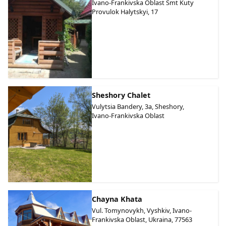
Ivano-Frankivska Oblast Smt Kuty
Provulok Halytskyi, 17
Sheshory Chalet
Vulytsia Bandery, 3a, Sheshory,
Ivano-Frankivska Oblast
Chayna Khata
Vul. Tomynovykh, Vyshkiv, Ivano-
Frankivska Oblast, Ukraina, 77563