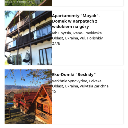
Apartamenty "Mayak".
Domek w Karpatach z
widokiem na góry
Iablunytsia, Ivano-Frankivska
Oblast, Ukraina, Vul. Horishkiv
277B
Eko-Domki "Beskidy"
Verkhnie Synovydne, Lvivska
Oblast, Ukraina, Vulytsia Zarichna
15