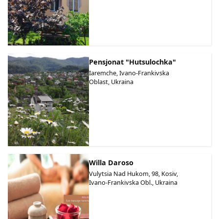
Pensjonat "Hutsulochka"
Iaremche, Ivano-Frankivska
Oblast, Ukraina
Willa Daroso
Vulytsia Nad Hukom, 98, Kosiv,
Ivano-Frankivska Obl., Ukraina