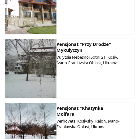
Pensjonat "Przy Drodze"
Mykulyczyn
Vulytsia Nebesnoi Sotni 21, Kosiv,
Ivano-Frankivska Oblast, Ukraina
Pensjonat "Khatynka
Molfara"
Verbovets, Kosivskyi Raion, Ivano-
Frankivska Oblast, Ukraina