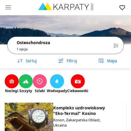
Osteochondroza
1 opcja
Sortuj
Filtruj
Mapa
Noclegi
Szczyty
Szlaki
Wodospady
Ciekawostki
Kompleks uzdrowiskowy
"Eko-Termal" Kosino
Koson, Zakarpatska Oblast,
Ukraina