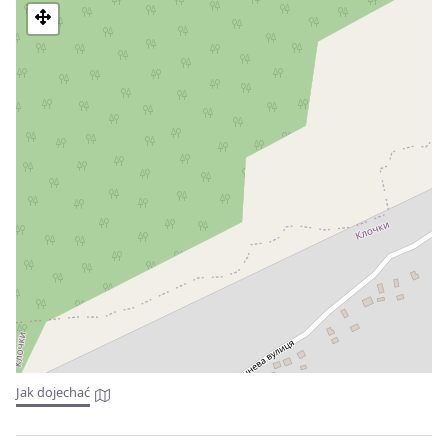
Zamek Chynadijewo "Święty Miklos" - zabytek architektury
XIV-XIX wieku. Znajduje się w miejscowości Chynadiyovo i jest
zabytkiem narodowym.
Zamek Palanok to zamek w zakarpackim mieście Mukaczewo.
Unikalny przykład średniowiecznej architektury
fortyfikacyjnej, z połączeniem różnych stylów.
Kościół Narodzenia Najświętszej Maryi Panny. Pierwsza
połowa XIX wieku, wieś Bobovyshche.
Pałac Rakoczy lub inna nazwa "Biały Dom" (1667-1748),
Mukaczewo.
Kaplica św. Marcina (XIV w.), Mukaczewo.
Klasztor św: Kościół św. Mikołaja (1789-1806), cele z
dzwonnicą (1772), Mukaczewo.
Budynek Rady Miejskiej (1906);
Kościół Najświętszej Marii Panny. Początek XIX w., wieś
V.Koropets.
Kościół św. Michała. XIX w., wieś Kuczawa.
Kościół Najświętszej Marii Panny. Koniec XIX w., wieś
Klachanowo.
Kościół Najświętszej Marii Panny. Początek XVIII w., wieś
Jak dojechać
Klachanowo.
Kościół św. Michała - 1733 r., wieś Ruska Kuczawa.
Kościół Reformatów - koniec XIV wieku, wieś Rakoszyno.