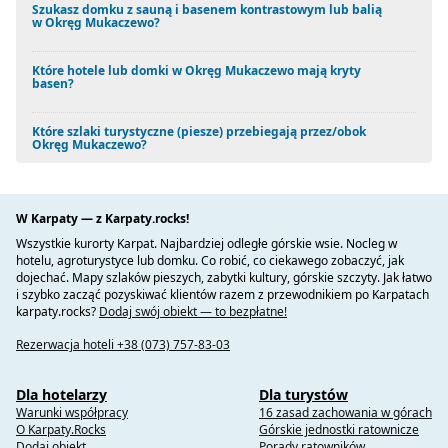
Arboretum Berezynka, wieś Berezynka.
Szukasz domku z sauną i basenem kontrastowym lub balią
w Okręg Mukaczewo?
Farma strusi, Pawszyno. Afrykańskie ptaki od dawna
zadomowiły się na Zakarpaciu.
Muzeum Historyczne Mukaczewo zajmuje wszystkie piętra
Które hotele lub domki w Okręg Mukaczewo mają kryty
basen?
najsłynniejszego zabytku miasta - zamku Palanok. Budynek
ten został zbudowany w 15-17 wieku przez nieznanych
architektów.
Które szlaki turystyczne (piesze) przebiegają przez/obok
Dunavka to góra w ukraińskich Karpatach, w masywie Sinyak,
Okręg Mukaczewo?
na granicy obwodów Mukaczewo i Svalyava. Wysokość góry
wynosi 1018 m n.p.m. Wschodnie zbocza są bardzo strome, a
zachodnie łagodne.
W Karpaty — z Karpaty.rocks!
Góra Lovachka w Mukaczewie nadal skrywa wiele tajemnic
Wszystkie kurorty Karpat. Najbardziej odległe górskie wsie. Nocleg w
Celtów, którzy osiedlili się tutaj w 1-3 wieku pne. Rzeźba Celta
hotelu, agroturystyce lub domku. Co robić, co ciekawego zobaczyć, jak
zainstalowana na balustradzie rzeki Latorytsia przypomina
dojechać. Mapy szlaków pieszych, zabytki kultury, górskie szczyty. Jak łatwo
mieszkańcom o dawnych czasach.
i szybko zacząć pozyskiwać klientów razem z przewodnikiem po Karpatach
Celtyckie Podwórko w Mukaczewie jest jedynym zielonym
karpaty.rocks?
Dodaj swój obiekt — to bezpłatne!
kompleksem turystycznym na Zakarpaciu, który odtwarza
życie, zwyczaje, a nawet potrawy i napoje Celtów, którzy
Rezerwacja hoteli +38 (073) 757-83-03
ponad 2000 lat temu stworzyli starożytne proto-miasto-
oppidum na zboczach gór Lovachka i Halish na obrzeżach
Dla hotelarzy
Dla turystów
miasta. Kamienne tarasy z tamtych czasów przetrwały do
Warunki współpracy
16 zasad zachowania w górach
dziś.
O Karpaty.Rocks
Górskie jednostki ratownicze
Na dziedzińcu zamku Palanok w Mukaczewie wznosi się
Dodaj obiekt
Porady ratowników