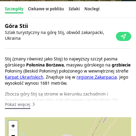
Szczegóły
Ciekawe w pobliżu
Szlaki
Noclegi
Góra Stii
Szlak turystyczny na górę Stij, obwód zakarpacki,
Ukraina
Stij (znany również jako Stoj) to najwyższy szczyt pasma
górskiego
Połonina Borżawa
, masywu górskiego na
grzbiecie
Połoniny (Beskid Połoniny) położonego w wewnętrznej strefie
Karpat Ukraińskich
. Znajduje się w
regionie Zakarpacia
. Jego
wysokość wynosi 1681 metrów.
Zbocza góry Stij są strome w kierunku zachodnim i
łagodniejsze w kierunku południowym i wschodnim. Do
Pokaż więcej
wysokości 1100-1200 metrów szczyt pokrywają bukowe i
bukowo-świerkowe lasy dziewicze, a powyżej pasa leśnego -
zarośla borówki.
+
Na zachodnich zboczach góry Stij znajduje się rezerwat leśny
−
o znaczeniu krajowym o nazwie Rosishnyi.