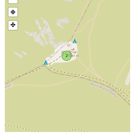
W czasach sowieckich na szczycie działała stacja radarowa.
Później została ona rozebrana i dziś o dawnym radarze
przypominają jedynie liczne ruiny.
Najbliższą osadą jest
wieś Vovchyi
w powiecie Svaliava, w
obwodzie zakarpackim.
2