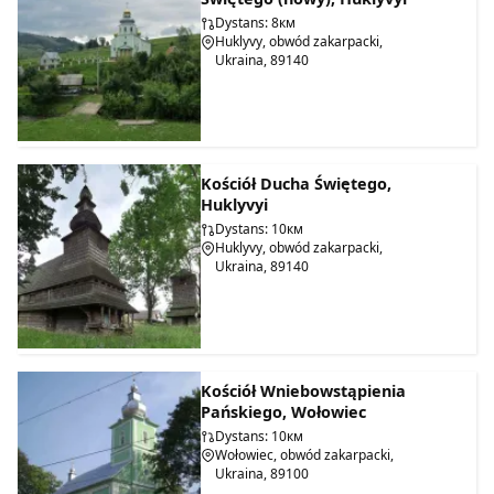
Dystans: 8км
Huklyvy, obwód zakarpacki,
Ukraina, 89140
Kościół Ducha Świętego,
Huklyvyi
Dystans: 10км
Huklyvy, obwód zakarpacki,
Ukraina, 89140
Kościół Wniebowstąpienia
Pańskiego, Wołowiec
Dystans: 10км
Wołowiec, obwód zakarpacki,
Ukraina, 89100