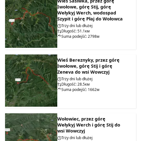
Wieś Sasiwka, przez górę
Iwołowe, górę Stij, górę
Wełykyj Werch, wodospad
Szypit i górę Płaj do Wołowca
Trzy dni lub dłużej
Długość: 51.1км
Suma podejść: 2798м
Wieś Bereznyky, przez górę
Iwołowe, górę Stij i górę
Zeneva do wsi Wowczyj
Trzy dni lub dłużej
Długość: 28.5км
Suma podejść: 1662м
Wołowiec, przez górę
Wełykyj Werch i górę Stij do
wsi Wowczyj
Trzy dni lub dłużej