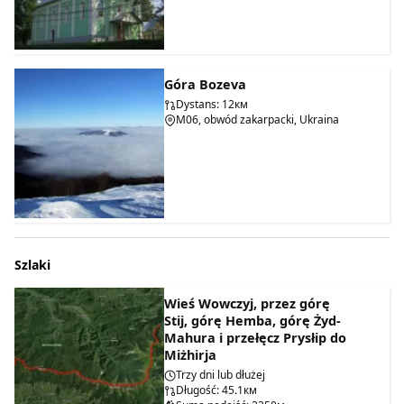
Góra Bozeva
Dystans: 12км
M06, obwód zakarpacki, Ukraina
Szlaki
Wieś Wowczyj, przez górę
Stij, górę Hemba, górę Żyd-
Mahura i przełęcz Prysłip do
Miżhirja
Trzy dni lub dłużej
Długość: 45.1км