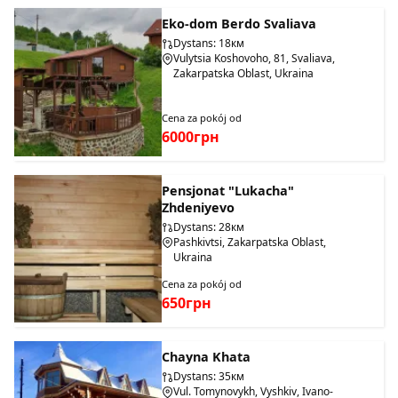
Eko-dom Berdo Svaliava
Dystans: 18км
Vulytsia Koshovoho, 81, Svaliava,
Zakarpatska Oblast, Ukraina
Cena za pokój od
6000грн
Pensjonat "Lukacha"
Zhdeniyevo
Dystans: 28км
Pashkivtsi, Zakarpatska Oblast,
Ukraina
Cena za pokój od
650грн
Chayna Khata
Dystans: 35км
Vul. Tomynovykh, Vyshkiv, Ivano-