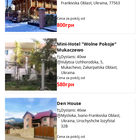
Frankivska Oblast, Ukraina, 77563
Cena za pokój od
800грн
Mini-Hotel "Wolne Pokoje"
Mukaczewo
Dystans: 40км
Vulytsia Uzhhorodska, 5,
Mukachevo, Zakarpatska Oblast,
Ukraina
Cena za pokój od
580грн
Den House
Dystans: 46км
Myslivka, Ivano-Frankivska Oblast,
Ukraina, Urochyshche Iozyfstal
32B
Cena za pokój od