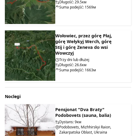
Długość: 29.5км
Suma podejść: 1569м
Wołowiec, przez górę Płaj,
górę Wełykyj Werch, górę
Stij i górę Zeneva do wsi
Wowczyj
Trzy dni lub dłużej
Długość: 26.6км
Suma podejść: 1663м
Noclegi
Pensjonat "Dva Braty"
Podobovets (sauna, balia)
Dystans: 9км
Podobovets, Mizhhirskyi Raion,
Zakarpatska Oblast, Ukraina