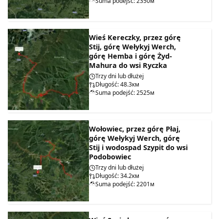
Suma podejść: 2350м
Wieś Kereczky, przez górę
Stij, górę Wełykyj Werch,
górę Hemba i górę Żyd-
Mahura do wsi Ryczka
Trzy dni lub dłużej
Długość: 48.3км
Suma podejść: 2525м
Wołowiec, przez górę Płaj,
górę Wełykyj Werch, górę
Stij i wodospad Szypit do wsi
Podobowiec
Trzy dni lub dłużej
Długość: 34.2км
Suma podejść: 2201м