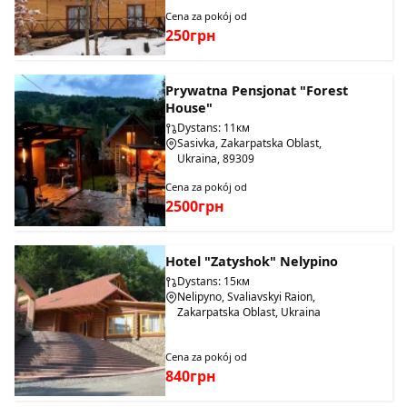
Cena za pokój od
250грн
Prywatna Pensjonat "Forest
House"
Dystans: 11км
Sasivka, Zakarpatska Oblast,
Ukraina, 89309
Cena za pokój od
2500грн
Hotel "Zatyshok" Nelypino
Dystans: 15км
Nelipyno, Svaliavskyi Raion,
Zakarpatska Oblast, Ukraina
Cena za pokój od
840грн