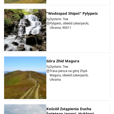
"Wodospad Shipot" Pylypets
Dystans: 7км
Pylypets, obwód zakarpacki,
Ukraina, 90011
Góra Zhid Magura
Dystans: 7км
Trasa piesza na górę Zhyd-
Magura, obwód zakarpacki,
Ukraina
Kościół Zstąpienia Ducha
Świętego (nowy), Huklyvyi