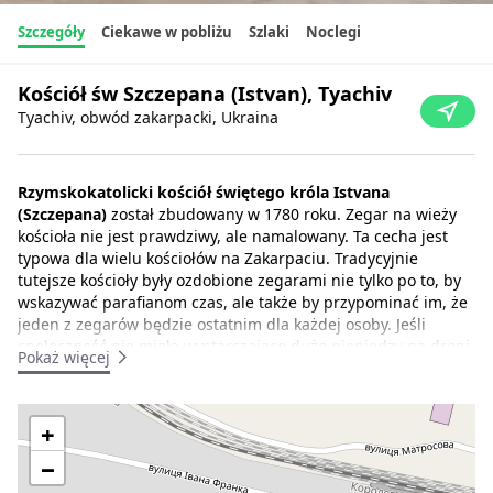
Szczegóły
Ciekawe w pobliżu
Szlaki
Noclegi
Kościół św Szczepana (Istvan), Tyachiv
Tyachiv, obwód zakarpacki, Ukraina
Rzymskokatolicki kościół świętego króla Istvana
(Szczepana)
został zbudowany w 1780 roku. Zegar na wieży
kościoła nie jest prawdziwy, ale namalowany. Ta cecha jest
typowa dla wielu kościołów na Zakarpaciu. Tradycyjnie
tutejsze kościoły były ozdobione zegarami nie tylko po to, by
wskazywać parafianom czas, ale także by przypominać im, że
jeden z zegarów będzie ostatnim dla każdej osoby. Jeśli
społeczność nie miała wystarczająco dużo pieniędzy na drogi
Pokaż więcej
dzwon, parafianie byli "straszeni" malowaną tarczą. W latach
40. XX wieku kościół został zamknięty i wznowił swoje
nabożeństwa dopiero w 1988 roku.
+
Centrum obwodu jest miasto Tyachiv (9-4 tys. mieszkańców),
−
położone na nizinach głębokiej doliny rzecznej na prawym