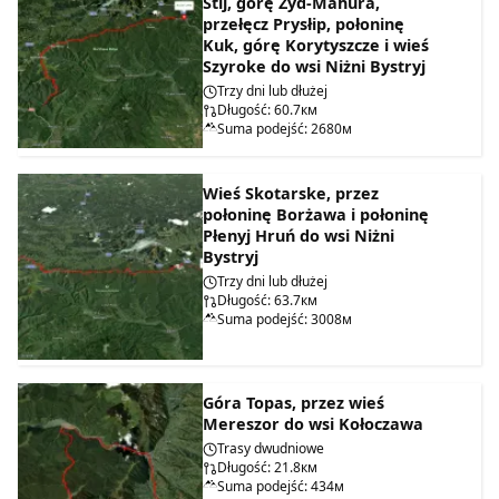
Stij, górę Żyd-Mahura,
przełęcz Prysłip, połoninę
Kuk, górę Korytyszcze i wieś
Szyroke do wsi Niżni Bystryj
Trzy dni lub dłużej
Długość: 60.7км
Suma podejść: 2680м
Wieś Skotarske, przez
połoninę Borżawa i połoninę
Płenyj Hruń do wsi Niżni
Bystryj
Trzy dni lub dłużej
Długość: 63.7км
Suma podejść: 3008м
Góra Topas, przez wieś
Mereszor do wsi Kołoczawa
Trasy dwudniowe
Długość: 21.8км
Suma podejść: 434м