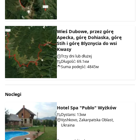
Wieś Dubowe, przez górę
Apecka, górę Dohiaska, górę
Stih i górę Blyznycia do wsi
Kwasy
Trzy dni lub dłużej
Długość: 69.1км
Suma podejść: 4845м
Noclegi
Hotel Spa "Publo" Wyżków
Dystans: 13км
Vyshkovo, Zakarpatska Oblast,
Ukraina