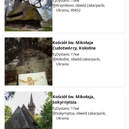
Dystans: 15км
Kraynikovo, obwód zakarpacki,
Ukraina, 90452
Kościół św. Mikołaja
Cudotwórcy, Kołodne
Dystans: 17км
Kołodne, obwód zakarpacki,
Ukraina
Kościół św. Mikołaja,
Sokyrnytsia
Dystans: 17км
Sokyrnytsia, obwód zakarpacki,
Ukraina