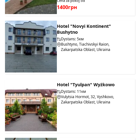
Cena za pokój od
1400грн
Hotel "Novyi Kontinent"
Bushytno
Dystans: 5км
Bushtyno, Tiachivskyi Raion,
Zakarpatska Oblast, Ukraina
Hotel "Tyulpan" Wyżkowo
Dystans: 11км
Vulytsia Hormot, 32, Vyshkovo,
Zakarpatska Oblast, Ukraina