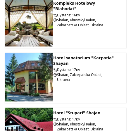
Kompleks Hotelowy
"Blahodat"
Dystans: 16км
Shaian, Khustskyi Raion,
Zakarpatska Oblast, Ukraina
Hotel sanatorium "Karpatia"
Shayan
Dystans: 17км
Shaian, Zakarpatska Oblast,
Ukraina
Hotel "Stupari" Shajan
Dystans: 17км
Shaian, Khustskyi Raion,
Zakarpatska Oblast, Ukraina