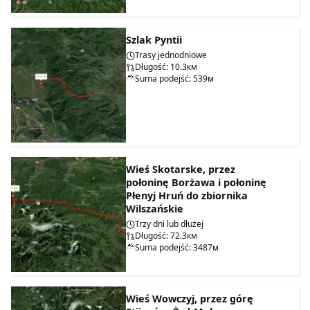
Szlak Pyntii
Trasy jednodniowe
Długość: 10.3км
Suma podejść: 539м
Wieś Skotarske, przez
połoninę Borżawa i połoninę
Płenyj Hruń do zbiornika
Wilszańskie
Trzy dni lub dłużej
Długość: 72.3км
Suma podejść: 3487м
Wieś Wowczyj, przez górę