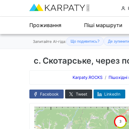
Проживання
Піші маршрути
Запитайте AI-гіда:
Що подивитись?
Де зупинит
с. Скотарське, через п
Karpaty.ROCKS
Пішохідн
Facebook
Tweet
LinkedIn