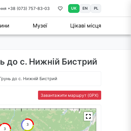
ння
+38 (073) 757-83-03
UK
EN
PL
ини
Музеї
Цікаві місця
нь до с. Нижній Бистрий
 Грунь до с. Нижній Бистрий
Завантажити маршрут (GPX)