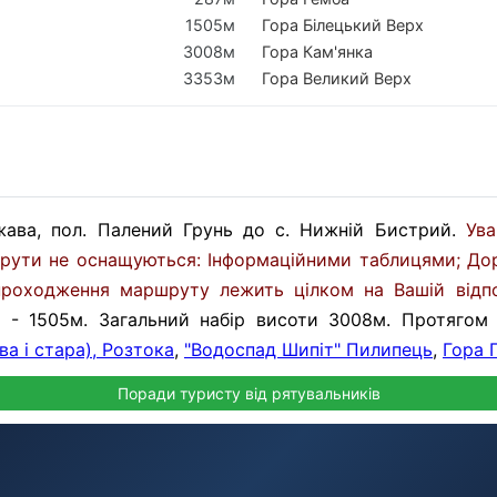
1505м
Гора Білецький Верх
3008м
Гора Кам'янка
3353м
Гора Великий Верх
жава, пол. Палений Грунь до с. Нижній Бистрий.
Ува
рути не оснащуються: Інформаційними таблицями; До
проходження маршруту лежить цілком на Вашій відпов
а - 1505м. Загальний набір висоти 3008м. Протяго
а і стара), Розтока
,
"Водоспад Шипіт" Пилипець
,
Гора 
Поради туристу від рятувальників