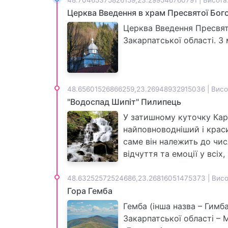
48.70465375826159,23.299546760791 | Висота
Церква Введення в храм Пресвятої Бого
Церква Введення Пресвято
Закарпатської області. З
48.65601526866259,23.26948932915036 | Висо
"Водоспад Шипіт" Пилипець
У затишному куточку Карпа
найповноводніший і крас
саме він належить до чис
відчуття та емоції у всіх,
48.63252572524686,23.26816051475373 | Висо
Гора Гемба
Гемба (інша назва – Гимб
Закарпатської області – 