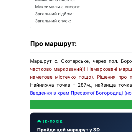
Максимальна висота:
Загальний підйом:
Загальний спуск:
Про маршрут:
Маршрут с. Скотарське, через пол. Бор
частково маркований)! Немарковані марш
наметове містечко тощо). Рішення про 
Найнижча точка - 287м., найвища точк
Введення в храм Пресвятої Богородиці (нов
🎮 3D-ПОХІД
Пройди цей маршрут у 3D