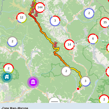
Гора Жид–Магура