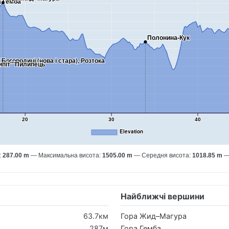
а Гемба
Полонина-Кук
огородиці (нова і стара), Розтока
піт" Пилипець
20
30
40
Elevation
:
287.00 m
Максимальна висота:
1505.00 m
Середня висота:
1018.85 m
Найближчі вершини
63.7км
Гора Жид–Магура
287м
Гора Гемба