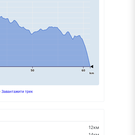
50
60
km
Завантажити трек
12км
14км