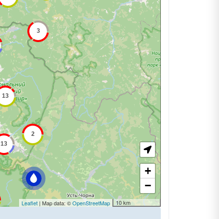
+
−
10 km
Leaflet
| Map data: ©
OpenStreetMap