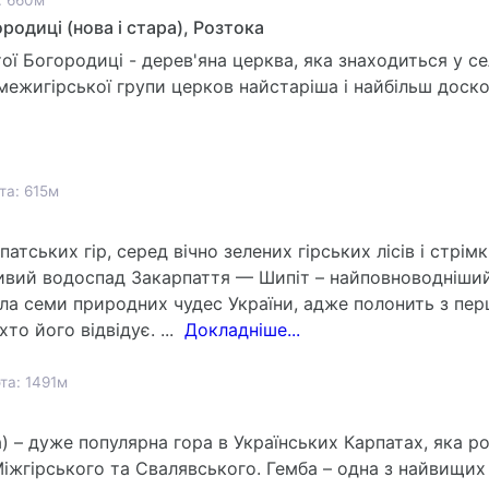
: 660м
родиці (нова і стара), Розтока
ї Богородиці - дерев'яна церква, яка знаходиться у се
 межигірської групи церков найстаріша і найбільш доско
та: 615м
тських гір, серед вічно зелених гірських лісів і стрім
ивий водоспад Закарпаття — Шипіт – найповноводніший 
ла семи природних чудес України, адже полонить з пер
 хто його відвідує. ...
Докладніше...
та: 1491м
а) – дуже популярна гора в Українських Карпатах, яка 
Міжгірського та Свалявського. Гемба – одна з найвищих