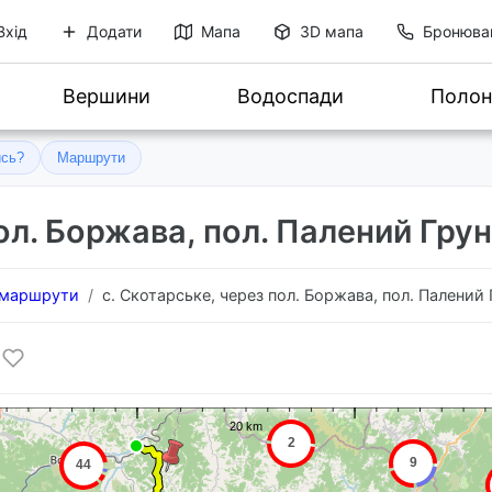
Вхід
Додати
Мапа
3D мапа
Бронюва
Вершини
Водоспади
Полон
ись?
Маршрути
ол. Боржава, пол. Палений Гру
і маршрути
с. Скотарське, через пол. Боржава, пол. Палений