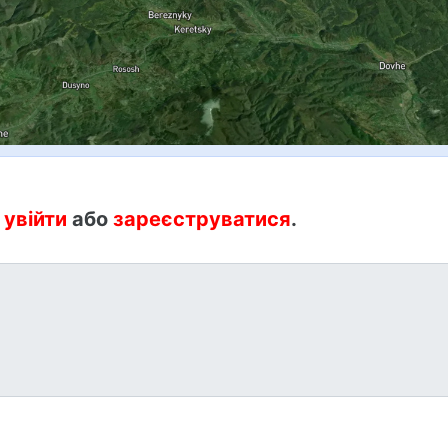
:
увійти
або
зареєструватися
.