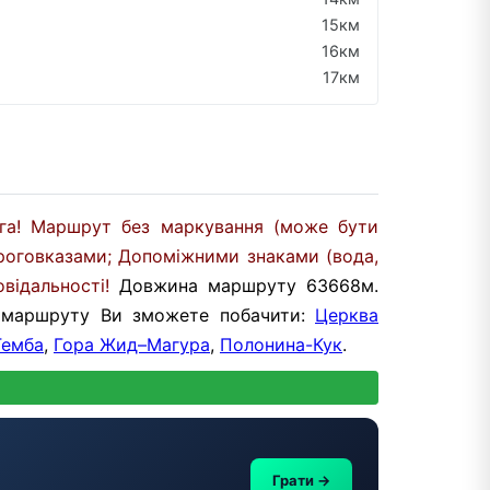
15км
16км
17км
га! Маршрут без маркування (може бути
роговказами; Допоміжними знаками (вода,
ідальності!
Довжина маршруту 63668м.
м маршруту Ви зможете побачити:
Церква
Гемба
,
Гора Жид–Магура
,
Полонина-Кук
.
Грати →