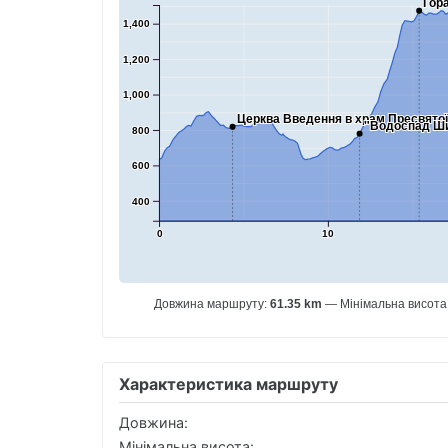
Гор
1,400
1,200
1,000
Церква Введення в храм Пресвятої Б
"Водоспад Ши
800
600
400
0
10
Довжина маршруту:
61.35 km
Мінімальна висота
Характеристика маршруту
Довжина:
Мінімальна висота: