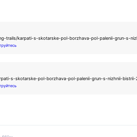
-trails/karpati-s-skotarske-pol-borzhava-pol-palenii-grun-s-niz
труйтесь
arpati-s-skotarske-pol-borzhava-pol-palenii-grun-s-nizhnii-bistri
труйтесь